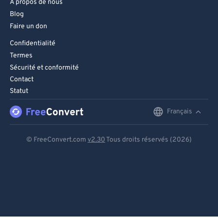
À propos de nous
Blog
Faire un don
Confidentialité
Termes
Sécurité et conformité
Contact
Statut
Français
English
Deutsch
© FreeConvert.com
v2.30
Tous droits réservés (2026)
Español
Français
Português
Italiano