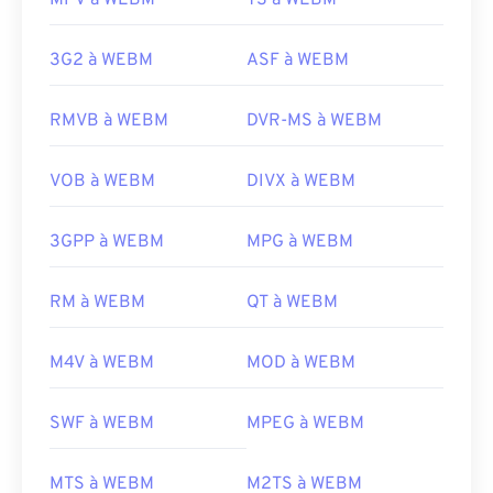
MPV à WEBM
TS à WEBM
17
17
17
17
17
17
17
17
18
18
18
18
18
18
18
18
3G2 à WEBM
ASF à WEBM
19
19
19
19
19
19
19
19
20
20
20
20
20
20
20
20
RMVB à WEBM
DVR-MS à WEBM
21
21
21
21
21
21
21
21
VOB à WEBM
DIVX à WEBM
22
22
22
22
22
22
22
22
23
23
23
23
23
23
23
23
3GPP à WEBM
MPG à WEBM
24
24
24
24
24
24
25
25
25
25
25
25
RM à WEBM
QT à WEBM
26
26
26
26
26
26
M4V à WEBM
MOD à WEBM
27
27
27
27
27
27
28
28
28
28
28
28
SWF à WEBM
MPEG à WEBM
29
29
29
29
29
29
MTS à WEBM
M2TS à WEBM
30
30
30
30
30
30