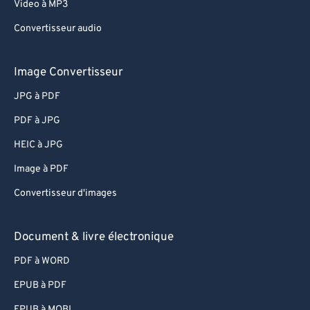
83
83
Video à MP3
84
84
Convertisseur audio
85
85
Image Convertisseur
86
86
JPG à PDF
87
87
PDF à JPG
88
88
89
89
HEIC à JPG
90
90
Image à PDF
91
91
Convertisseur d'images
92
92
Document & livre électronique
93
93
PDF à WORD
94
94
EPUB à PDF
95
95
EPUB à MOBI