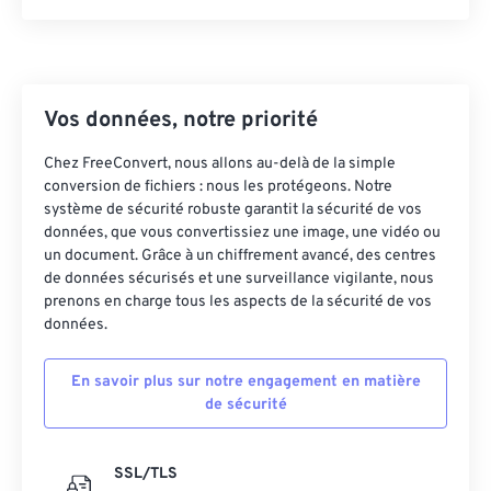
44
44
44
44
44
44
45
45
45
45
45
45
46
46
46
46
46
46
Vos données, notre priorité
47
47
47
47
47
47
Chez FreeConvert, nous allons au-delà de la simple
48
48
48
48
48
48
conversion de fichiers : nous les protégeons. Notre
système de sécurité robuste garantit la sécurité de vos
49
49
49
49
49
49
données, que vous convertissiez une image, une vidéo ou
50
50
50
50
50
50
un document. Grâce à un chiffrement avancé, des centres
de données sécurisés et une surveillance vigilante, nous
51
51
51
51
51
51
prenons en charge tous les aspects de la sécurité de vos
52
52
52
52
52
52
données.
53
53
53
53
53
53
En savoir plus sur notre engagement en matière
54
54
54
54
54
54
de sécurité
55
55
55
55
55
55
56
56
56
56
56
56
SSL/TLS