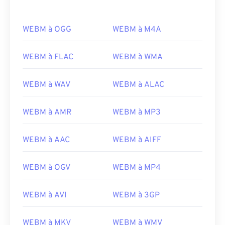
matériels. WEBM compresse les flux vidéo avec les
codecs
VP8
ou
VP9
, ​​et l'audio avec les codecs
WEBM à OGG
WEBM à M4A
Vorbis
ou
Opus
.
Comment ouvrir un fichier WEBM
WEBM à FLAC
WEBM à WMA
?
WEBM à WAV
WEBM à ALAC
Les lecteurs multimédias VLC
et
MPlayer
peuvent
ouvrir les fichiers WEBM sur n'importe quel
WEBM à AMR
WEBM à MP3
système d'exploitation.
Winamp
pour Microsoft
Windows et
Elmedia
pour Mac OS X sont d'autres
options intéressantes pour ouvrir les fichiers
WEBM à AAC
WEBM à AIFF
WEBM.
WEBM à OGV
WEBM à MP4
Les navigateurs Microsoft ne disposent pas
de
codecs
WebM intégrés. Il est donc conseillé de
les
installer séparément. Cependant, la plupart des
WEBM à AVI
WEBM à 3GP
navigateurs prennent en charge les fichiers WEBM.
Développé par :
Google
;
CoreCodec, Inc
.
WEBM à MKV
WEBM à WMV