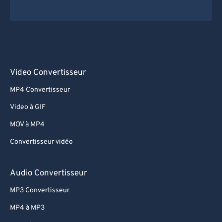
70
70
71
71
72
72
73
73
Video Convertisseur
74
74
75
75
MP4 Convertisseur
76
76
Video à GIF
77
77
MOV à MP4
78
78
Convertisseur vidéo
79
79
Audio Convertisseur
80
80
MP3 Convertisseur
81
81
82
82
MP4 à MP3