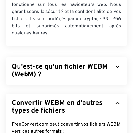
fonctionne sur tous les navigateurs web. Nous
garantissons la sécurité et la confidentialité de vos
fichiers. Ils sont protégés par un cryptage SSL 256
bits et supprimés automatiquement après
quelques heures.
Qu'est-ce qu'un fichier WEBM
(WebM) ?
WebM (WEBM) est un conteneur de fichiers
sous
licence libre
conçu pour le Web. Il a été
Convertir WEBM en d'autres
initialement conçu pour être compatible avec
HTML5. Il prend en charge les chapitres, les
types de fichiers
légendes, les sous-titres, les balises de
métadonnées, le streaming, les pièces jointes, les
FreeConvert.com peut convertir vos fichiers WEBM
codecs 3D, les conteneurs 3D et les lecteurs
vers ces autres formats :