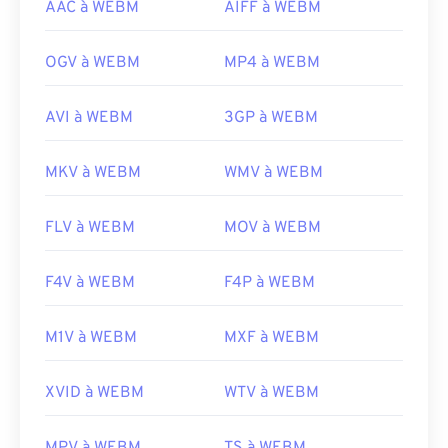
AAC à WEBM
AIFF à WEBM
04
04
04
04
04
04
04
04
05
05
05
05
05
05
05
05
OGV à WEBM
MP4 à WEBM
06
06
06
06
06
06
06
06
07
07
07
07
07
07
07
07
AVI à WEBM
3GP à WEBM
08
08
08
08
08
08
08
08
MKV à WEBM
WMV à WEBM
09
09
09
09
09
09
09
09
10
10
10
10
10
10
10
10
FLV à WEBM
MOV à WEBM
11
11
11
11
11
11
11
11
12
12
12
12
12
12
12
12
F4V à WEBM
F4P à WEBM
13
13
13
13
13
13
13
13
M1V à WEBM
MXF à WEBM
14
14
14
14
14
14
14
14
15
15
15
15
15
15
15
15
XVID à WEBM
WTV à WEBM
16
16
16
16
16
16
16
16