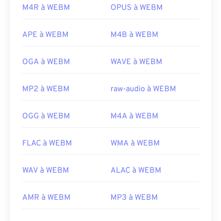
M4R à WEBM
OPUS à WEBM
APE à WEBM
M4B à WEBM
OGA à WEBM
WAVE à WEBM
MP2 à WEBM
raw-audio à WEBM
OGG à WEBM
M4A à WEBM
00
00
00
00
00
00
00
00
FLAC à WEBM
WMA à WEBM
00
00
00
00
00
00
00
00
WAV à WEBM
ALAC à WEBM
01
01
01
01
01
01
01
01
02
02
02
02
02
02
02
02
AMR à WEBM
MP3 à WEBM
03
03
03
03
03
03
03
03