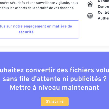
Donnée
nnées sécurisés et une surveillance vigilante, nous
Centre
 tous les aspects de la sécurité de vos données.
Contrô
Authen
plus sur notre engagement en matière de
sécurité
uhaitez convertir des fichiers vo
sans file d'attente ni publicités ?
Mettre à niveau maintenant
S'inscrire