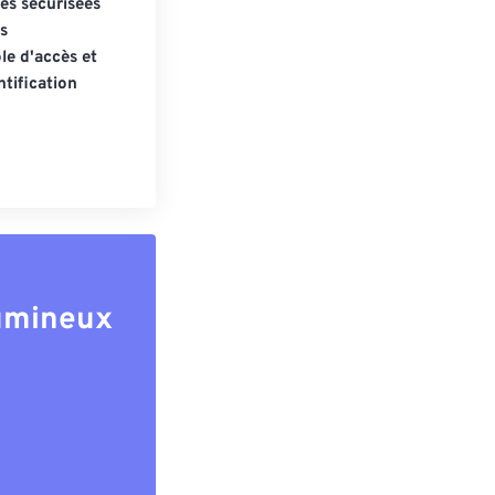
s sécurisées
s
le d'accès et
tification
lumineux