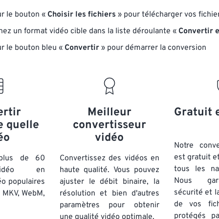
ur le bouton «
Choisir les fichiers
» pour télécharger vos fichie
ez un format vidéo cible dans la liste déroulante «
Convertir 
ur le bouton bleu «
Convertir
» pour démarrer la conversion
rtir
Meilleur
Gratuit 
e quelle
convertisseur
éo
vidéo
Notre conve
est gratuit e
 plus de 60
Convertissez des vidéos en
tous les na
vidéo en
haute qualité. Vous pouvez
Nous gara
éo populaires
ajuster le débit binaire, la
sécurité et l
, MKV, WebM,
résolution et bien d'autres
de vos fich
paramètres pour obtenir
protégés p
une qualité vidéo optimale.