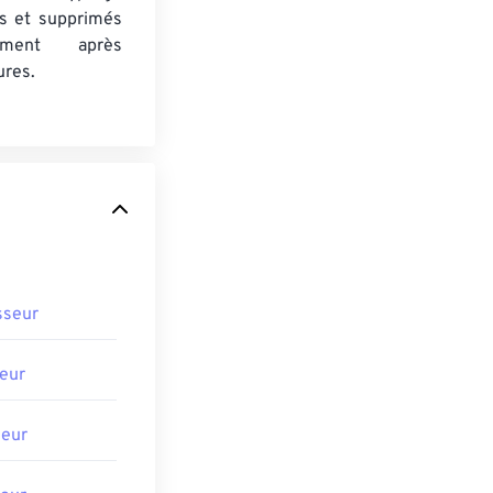
s et supprimés
uement après
ures.
sseur
eur
seur