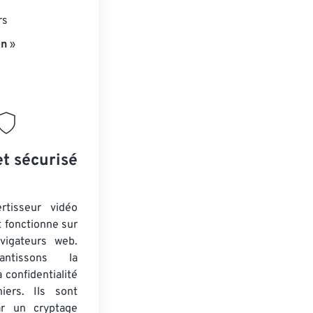
rs
en
»
et sécurisé
rtisseur vidéo
t fonctionne sur
vigateurs web.
ntissons la
a confidentialité
iers. Ils sont
ar un cryptage