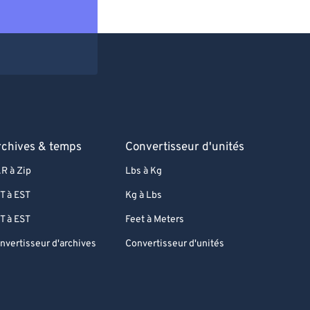
rchives & temps
Convertisseur d'unités
R à Zip
Lbs à Kg
T à EST
Kg à Lbs
T à EST
Feet à Meters
nvertisseur d'archives
Convertisseur d'unités