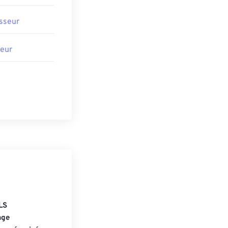
sseur
eur
LS
age