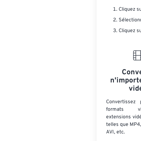
Cliquez s
Sélectionn
Cliquez s
Conve
n'import
vid
Convertissez
formats 
extensions vid
telles que MP4
AVI, etc.