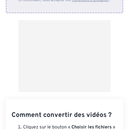
En continuant, vous acceptez nos
Conditions d'utilisation
.
Depuis Dropbox
Depuis Google Drive
Depuis OneDrive
Depuis l'URL
Comment convertir des vidéos ?
Cliquez sur le bouton «
Choisir les fichiers
»