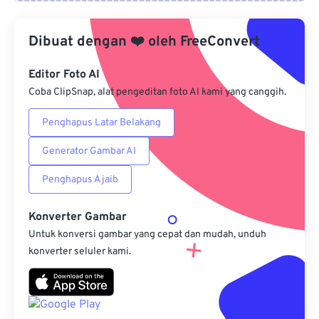
Dari Google Drive
Dibuat dengan
❤️
oleh
FreeConvert
Dari OneDrive
Editor Foto AI
Coba ClipSnap, alat pengeditan foto AI kami yang canggih.
Penghapus Latar Belakang
Dari Url
Generator Gambar AI
Penghapus Ajaib
Konverter Gambar
Untuk konversi gambar yang cepat dan mudah, unduh
konverter seluler kami.