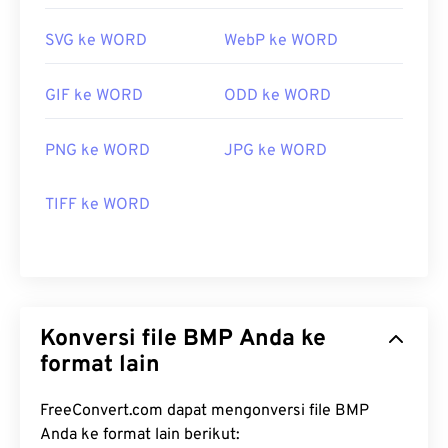
Dikembangkan oleh:
Microsoft Corporation
SVG ke WORD
WebP ke WORD
Rilis Awal:
20 November 1985
Tautan yang berguna:
GIF ke WORD
ODD ke WORD
https://en.wikipedia.org/wiki/Format_berkas_BMP
https://docs.microsoft.com/en-
PNG ke WORD
JPG ke WORD
us/windows/win32/gdi/bitmaps
TIFF ke WORD
Konversi file BMP Anda ke
format lain
FreeConvert.com dapat mengonversi file BMP
Anda ke format lain berikut: