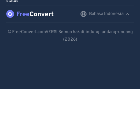
status
Bahasa Indonesia
English
Deutsch
© FreeConvert.comVERSI Semua hak dilindungi undang-undang
(2026)
Español
Français
Português
Italiano
Dutch
日本語
简体中文
繁體中文