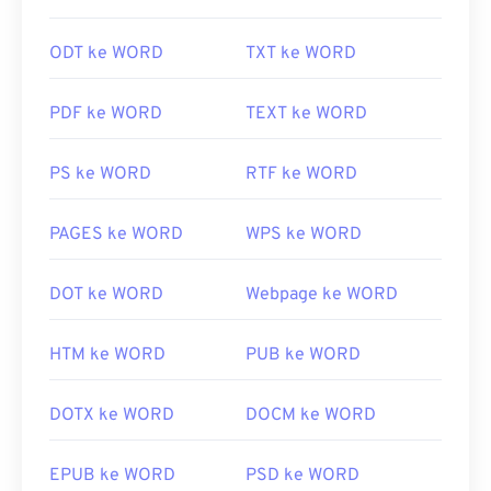
BMP dapat bersifat dependen-perangkat atau
independen. BMP mudah dibuka di aplikasi
ODT ke WORD
TXT ke WORD
Microsoft Paint
dan sering dikaitkan dengan sistem
operasi Microsoft. Meskipun berasosiasi dengan
PDF ke WORD
TEXT ke WORD
Microsoft, BMP yang independen-perangkat, atau
DIB
, dapat dibuka di hampir semua perangkat,
sistem operasi, atau aplikasi.
PS ke WORD
RTF ke WORD
PAGES ke WORD
WPS ke WORD
Selain membuka berkas BMP, banyak aplikasi yang
dapat digunakan untuk membuatnya, seperti
DOT ke WORD
Webpage ke WORD
Adobe Illustrator
. Jika Anda perlu mengonversi
BMP menjadi gambar vektor, pertimbangkan untuk
menggunakan
CorelDRAW
. Aplikasi lain yang
HTM ke WORD
PUB ke WORD
dapat membuka berkas BMP antara lain Adobe
Photoshop
, Microsoft
Photos
,
Apple Preview
,
DOTX ke WORD
DOCM ke WORD
Apple Photos
, dan
ColorStrokes
.
EPUB ke WORD
PSD ke WORD