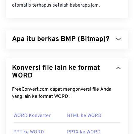
otomatis terhapus setelah beberapa jam.
Apa itu berkas BMP (Bitmap)?
Bitmap (BMP) adalah format berkas
berbasis piksel
yang menyimpan gambar dua dimensi, umumnya
Konversi file lain ke format
tanpa kompresi. BMP menggunakan struktur data
dot matrix yang disebut
WORD
grafik raster
, yang
menentukan
kedalaman warna
gambar. BMP
sebagian besar digunakan untuk penerbitan foto
FreeConvert.com dapat mengonversi file Anda
digital. Namun, karena kurangnya kompresi, berkas
yang lain ke format WORD :
BMP biasanya berukuran besar.
WORD Konverter
HTML ke WORD
Bagaimana cara membuka berkas
BMP?
PPT ke WORD
PPTX ke WORD