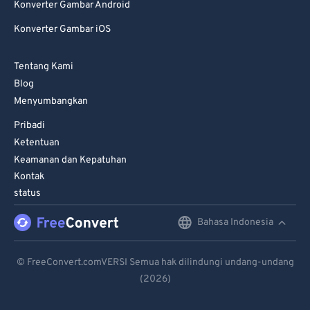
Konverter Gambar Android
Konverter Gambar iOS
Tentang Kami
Blog
Menyumbangkan
Pribadi
Ketentuan
Keamanan dan Kepatuhan
Kontak
status
Bahasa Indonesia
English
Deutsch
© FreeConvert.comVERSI Semua hak dilindungi undang-undang
(2026)
Español
Français