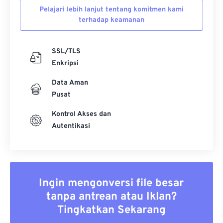
Pelajari lebih lanjut tentang komitmen kami
terhadap keamanan
SSL/TLS
Enkripsi
Data Aman
Pusat
Kontrol Akses dan
Autentikasi
Ingin mengonversi file besar
tanpa antrean atau Iklan?
Tingkatkan Sekarang