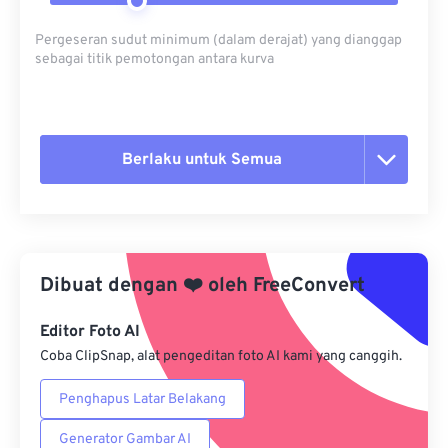
Pergeseran sudut minimum (dalam derajat) yang dianggap
sebagai titik pemotongan antara kurva
Berlaku untuk Semua
Setel ulang semua opsi
Terapkan dari Preset
Dibuat dengan
❤️
oleh
FreeConvert
Simpan sebagai Preset
Editor Foto AI
Coba ClipSnap, alat pengeditan foto AI kami yang canggih.
Penghapus Latar Belakang
Generator Gambar AI