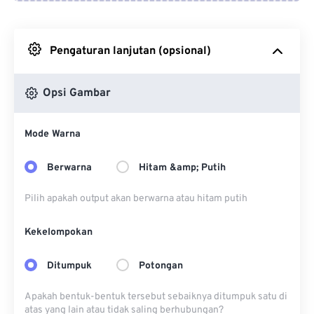
Dari Google Drive
Pengaturan lanjutan (opsional)
Dari OneDrive
Opsi Gambar
Dari Url
Mode Warna
Berwarna
Hitam &amp; Putih
Pilih apakah output akan berwarna atau hitam putih
Kekelompokan
Ditumpuk
Potongan
Apakah bentuk-bentuk tersebut sebaiknya ditumpuk satu di
atas yang lain atau tidak saling berhubungan?