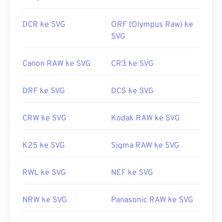
DCR ke SVG
ORF (Olympus Raw) ke
Dikembangkan oleh:
World Wide Web Consortium
SVG
(W3C)
Rilis Awal:
4 September 2001
Canon RAW ke SVG
CR3 ke SVG
Tautan yang berguna:
https://www.lifewire.com/file-svg-4120603
DRF ke SVG
DCS ke SVG
https://en.wikipedia.org/wiki/Grafik_Vektor_yang_Dapa
CRW ke SVG
Kodak RAW ke SVG
K25 ke SVG
Sigma RAW ke SVG
RWL ke SVG
NEF ke SVG
NRW ke SVG
Panasonic RAW ke SVG