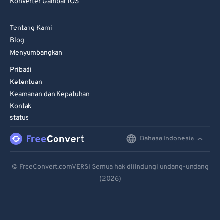
Konverter Gambar iOS
Tentang Kami
Blog
Menyumbangkan
Pribadi
Ketentuan
Keamanan dan Kepatuhan
Kontak
status
Bahasa Indonesia
English
Deutsch
© FreeConvert.comVERSI Semua hak dilindungi undang-undang
(2026)
Español
Français