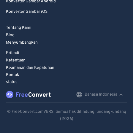
Konverter Gambar Android
Konverter Gambar iOS
Tentang Kami
Blog
Menyumbangkan
Pribadi
Ketentuan
Keamanan dan Kepatuhan
Kontak
status
Bahasa Indonesia
English
Deutsch
© FreeConvert.comVERSI Semua hak dilindungi undang-undang
(2026)
Español
Français