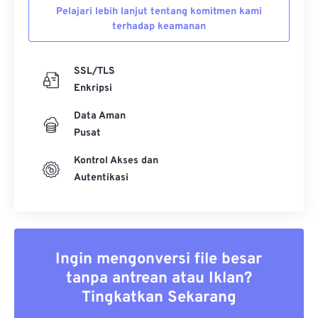
Pelajari lebih lanjut tentang komitmen kami
terhadap keamanan
SSL/TLS
Enkripsi
Data Aman
Pusat
Kontrol Akses dan
Autentikasi
Ingin mengonversi file besar
tanpa antrean atau Iklan?
Tingkatkan Sekarang