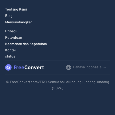
Tentang Kami
Blog
Menyumbangkan
Pribadi
Ketentuan
Keamanan dan Kepatuhan
Kontak
status
Bahasa Indonesia
English
Deutsch
© FreeConvert.comVERSI Semua hak dilindungi undang-undang
(2026)
Español
Français
Português