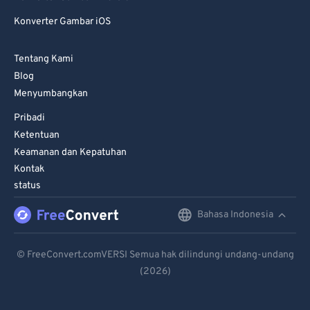
Konverter Gambar iOS
Tentang Kami
Blog
Menyumbangkan
Pribadi
Ketentuan
Keamanan dan Kepatuhan
Kontak
status
Bahasa Indonesia
English
Deutsch
© FreeConvert.comVERSI Semua hak dilindungi undang-undang
(2026)
Español
Français