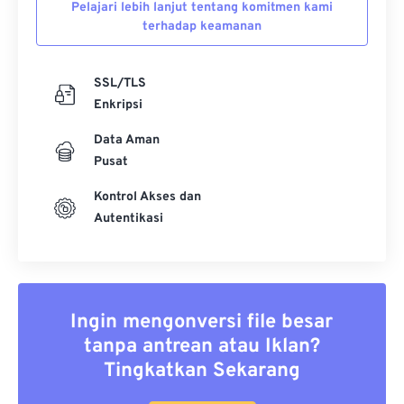
Pelajari lebih lanjut tentang komitmen kami
terhadap keamanan
SSL/TLS
Enkripsi
Data Aman
Pusat
Kontrol Akses dan
Autentikasi
Ingin mengonversi file besar
tanpa antrean atau Iklan?
Tingkatkan Sekarang