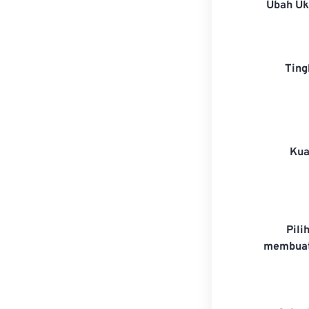
Ubah U
Ting
Kua
Pili
membuat