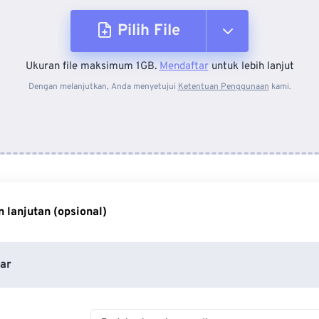
Pilih File
Ukuran file maksimum 1GB.
Mendaftar
untuk lebih lanjut
Dari Perangkat
Dengan melanjutkan, Anda menyetujui
Ketentuan Penggunaan
kami.
Dari Dropbox
Dari Google Drive
 lanjutan (opsional)
Dari OneDrive
ar
Dari Url