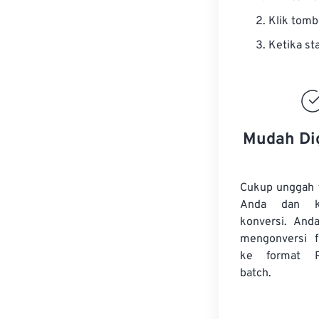
Klik tom
Ketika st
Mudah Di
Cukup unggah 
Anda dan k
konversi. And
mengonversi
ke format 
batch.