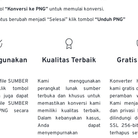
bol
“Konversi ke PNG”
untuk memulai konversi.
atus berubah menjadi “Selesai” klik tombol
“Unduh PNG”
gunakan
Kualitas Terbaik
Grati
file SUMBER
Kami menggunakan
Konverter
lik tombol
perangkat lunak sumber
kami gratis 
a juga dapat
terbuka dan khusus untuk
peramban 
file SUMBER
memastikan konversi kami
Kami menj
PNG secara
memiliki kualitas terbaik.
dan privasi
Dalam kebanyakan kasus,
dilindungi 
Anda dapat
SSL 256-bi
menyempurnakan
terhapus se