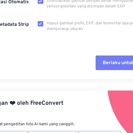
Orientasikan gambar dengan benar mengguna
tasi Otomatis
sensor gravitasi yang disimpan dalam EXIF
Hapus gambar profil, EXIF, dan komentar apa p
etadata Strip
mengurangi ukuran
Berlaku untu
Setel ul
Terapkan
gan
❤️
oleh
FreeConvert
Simpan s
at pengeditan foto AI kami yang canggih.