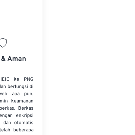
s & Aman
 HEIC ke PNG
dan berfungsi di
web apa pun.
amin keamanan
 berkas. Berkas
dengan enkripsi
t dan otomatis
telah beberapa