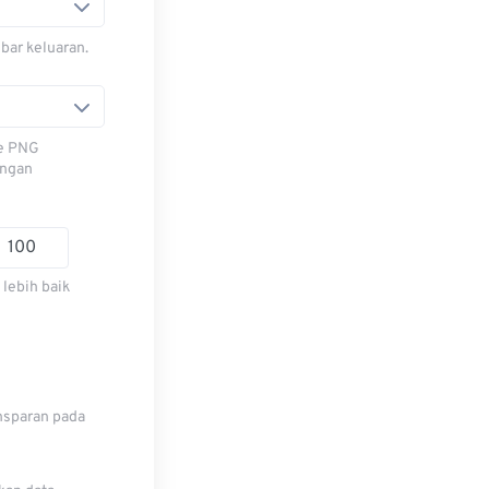
bar keluaran.
le PNG
engan
lebih baik
nsparan pada