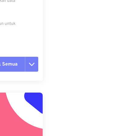
kan data
un untuk
k Semua
ang semua opsi
 dari Preset
ebagai Preset