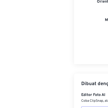
Orien
M
Dibuat den
Editor Foto AI
Coba ClipSnap, al