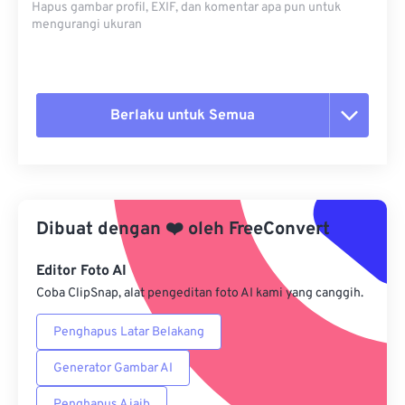
Hapus gambar profil, EXIF, dan komentar apa pun untuk
mengurangi ukuran
Berlaku untuk Semua
Setel ulang semua opsi
Terapkan dari Preset
Dibuat dengan
❤️
oleh
FreeConvert
Simpan sebagai Preset
Editor Foto AI
Coba ClipSnap, alat pengeditan foto AI kami yang canggih.
Penghapus Latar Belakang
Generator Gambar AI
Penghapus Ajaib