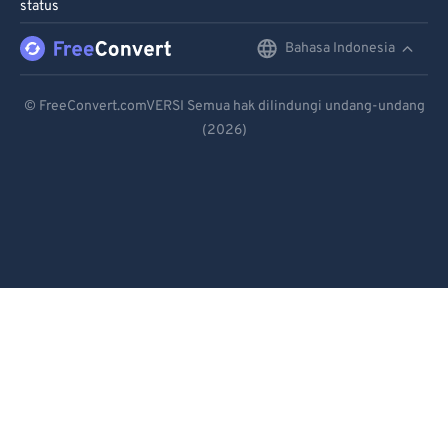
status
Bahasa Indonesia
English
Deutsch
© FreeConvert.comVERSI Semua hak dilindungi undang-undang
(2026)
Español
Français
Português
Italiano
Dutch
日本語
简体中文
繁體中文