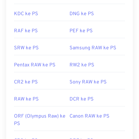
Windows Photo Viewer
, dan
Adobe Photoshop
,
pastikan Anda telah memasang plugin untuk
KDC ke PS
DNG ke PS
membuka WebP.
Dikembangkan oleh:
Google
RAF ke PS
PEF ke PS
Rilis Awal:
September 2010
SRW ke PS
Samsung RAW ke PS
Tautan yang berguna:
Artikel Pengembang Google tentang kompresi
Pentax RAW ke PS
RW2 ke PS
WebP
Alat WebP Terkait:
CR2 ke PS
Sony RAW ke PS
Gunakan
Pemilih Warna
kami untuk memilih warna
dari gambar WebP
RAW ke PS
DCR ke PS
ORF (Olympus Raw) ke
Canon RAW ke PS
PS