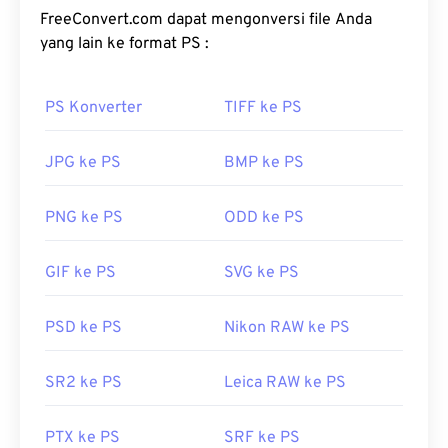
hingga 30 persen lebih kecil daripada berkas
FreeConvert.com dapat mengonversi file Anda
JPEG
(JPG)
dan
Portable Network Graphics (PNG)
yang lain ke format PS :
,
dengan kualitas visual yang serupa. Gambar WebP
dimuat dengan cepat di halaman web dan aplikasi
PS Konverter
TIFF ke PS
seluler.
Bagaimana cara membuka berkas
JPG ke PS
BMP ke PS
WebP?
PNG ke PS
ODD ke PS
Program default untuk membuka WebP adalah
Google Chrome (Chrome)
, yang berfungsi di
GIF ke PS
SVG ke PS
berbagai platform. Berkas WebP juga terbuka
otomatis di
GIMP
dan
Microsoft Paint
. Selain
Chrome, semua peramban web lain mendukung
PSD ke PS
Nikon RAW ke PS
format WebP.
SR2 ke PS
Leica RAW ke PS
Alternatif penampil gratis yang bisa dicoba adalah
Pixelmator
dan
Photopea
. Coba juga
Corel
PaintShop Pro
. Sebelum menggunakan
IrfanView
,
PTX ke PS
SRF ke PS