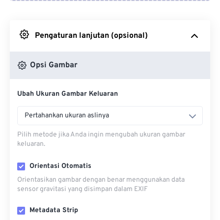
Dari Google Drive
Pengaturan lanjutan (opsional)
Dari OneDrive
Opsi Gambar
Dari Url
Ubah Ukuran Gambar Keluaran
Pertahankan ukuran aslinya
Pilih metode jika Anda ingin mengubah ukuran gambar
keluaran.
Orientasi Otomatis
Orientasikan gambar dengan benar menggunakan data
sensor gravitasi yang disimpan dalam EXIF
Metadata Strip