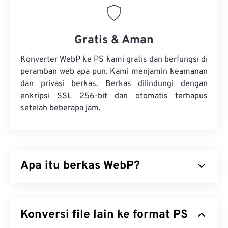
Gratis & Aman
Konverter WebP ke PS kami gratis dan berfungsi di
peramban web apa pun. Kami menjamin keamanan
dan privasi berkas. Berkas dilindungi dengan
enkripsi SSL 256-bit dan otomatis terhapus
setelah beberapa jam.
Apa itu berkas WebP?
WebP adalah jenis berkas sumber terbuka yang
menggunakan
kompresi prediktif
untuk
Konversi file lain ke format PS
menghasilkan gambar yang ideal untuk halaman
web dan aplikasi seluler. Gambar WebP berukuran