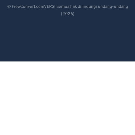
Deutsch
© FreeConvert.comVERSI Semua hak dilindungi undang-undang
(2026)
Español
Français
Português
Italiano
Dutch
日本語
简体中文
繁體中文
한국어
Svenska