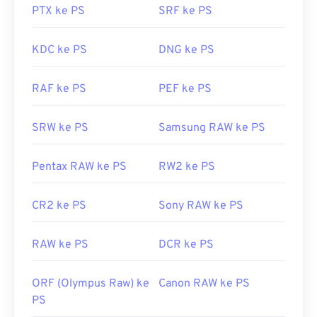
PTX ke PS
SRF ke PS
Karena ukuran berkas PSD yang besar, berkas
tersebut tidak mudah dipindahkan, disimpan, atau
KDC ke PS
DNG ke PS
dibagikan. Untuk mengatasi hal ini, PSD sering
dikonversi ke format berkas yang dapat
RAF ke PS
PEF ke PS
mengompresi data. Umumnya, konversi dilakukan
ke JPEG
, yang menawarkan
kompresi lossy
, atau
SRW ke PS
Samsung RAW ke PS
PNG
, yang menawarkan
kompresi lossless
.
Pentax RAW ke PS
RW2 ke PS
Dikembangkan oleh:
Adobe Inc.
CR2 ke PS
Sony RAW ke PS
Rilis Awal:
19 Februari 1990
Tautan yang berguna:
RAW ke PS
DCR ke PS
https://www.lifewire.com/psd-file-2622194
ORF (Olympus Raw) ke
Canon RAW ke PS
PS