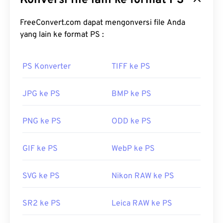
Konversi file lain ke format PS
dapat menyimpan gambar beserta rangkaian
kompleks lapisan,
FreeConvert.com dapat mengonversi file Anda
jalur vektor
, objek, filter, dan
lainnya, semuanya dalam satu berkas! PSD
yang lain ke format PS :
memungkinkan pengguna untuk melakukan
pengeditan yang detail pada masing-masing
PS Konverter
TIFF ke PS
komponen gambar atau desain grafis, sekaligus
mempertahankan informasi berkas dalam format
JPG ke PS
BMP ke PS
yang mudah diakses. Salah satu kekurangan PSD
adalah ukurannya yang besar dan sulit digunakan.
PNG ke PS
ODD ke PS
Bagaimana cara membuka berkas
PSD?
GIF ke PS
WebP ke PS
Adobe Photoshop adalah program yang paling
umum digunakan untuk membuka berkas PSD.
SVG ke PS
Nikon RAW ke PS
Alternatif gratis untuk produk Adobe adalah GNU
Image Manipulation Program, atau dikenal sebagai
SR2 ke PS
Leica RAW ke PS
GIMP
.