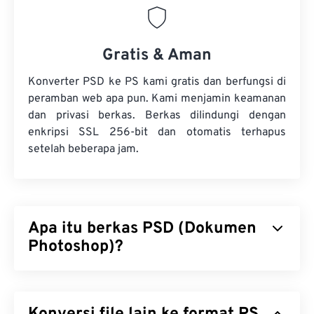
Gratis & Aman
Konverter PSD ke PS kami gratis dan berfungsi di
peramban web apa pun. Kami menjamin keamanan
dan privasi berkas. Berkas dilindungi dengan
enkripsi SSL 256-bit dan otomatis terhapus
setelah beberapa jam.
Apa itu berkas PSD (Dokumen
Photoshop)?
Dokumen Photoshop (PSD) adalah jenis berkas
bawaan untuk
Adobe Photoshop
, sebuah program
desain grafis yang canggih dan kompleks. PSD