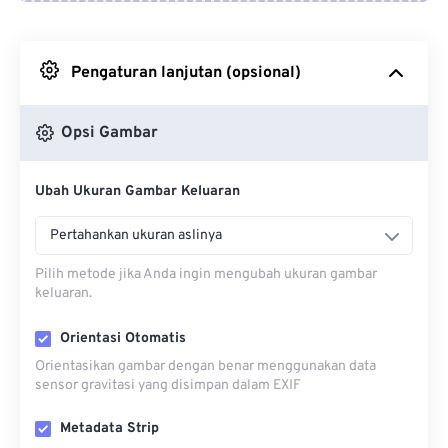
Dari Google Drive
Pengaturan lanjutan (opsional)
Dari OneDrive
Opsi Gambar
Dari Url
Ubah Ukuran Gambar Keluaran
Pertahankan ukuran aslinya
Pilih metode jika Anda ingin mengubah ukuran gambar
keluaran.
Orientasi Otomatis
Orientasikan gambar dengan benar menggunakan data
sensor gravitasi yang disimpan dalam EXIF
Metadata Strip