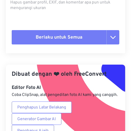
Hapus gambar profil, EXIF, dan komentar apa pun untuk
mengurangi ukuran
Berlaku untuk Semua
Setel ulang semua opsi
Terapkan dari Preset
Dibuat dengan
❤️
oleh
FreeConvert
Simpan sebagai Preset
Editor Foto AI
Coba ClipSnap, alat pengeditan foto AI kami yang canggih.
Penghapus Latar Belakang
Generator Gambar AI
Penghapus Ajaib