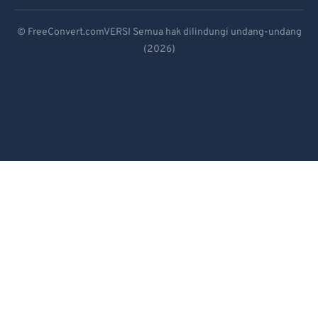
Deutsch
© FreeConvert.comVERSI Semua hak dilindungi undang-undang
(2026)
Español
Français
Português
Italiano
Dutch
日本語
简体中文
繁體中文
한국어
Svenska