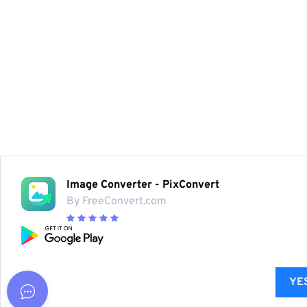
Image Converter - PixConvert
By FreeConvert.com
YES