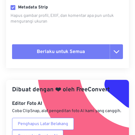
Metadata Strip
Hapus gambar profil, EXIF, dan komentar apa pun untuk
mengurangi ukuran
Berlaku untuk Semua
Setel ulang semua opsi
Terapkan dari Preset
Dibuat dengan
❤️
oleh
FreeConvert
Simpan sebagai Preset
Editor Foto AI
Coba ClipSnap, alat pengeditan foto AI kami yang canggih.
Penghapus Latar Belakang