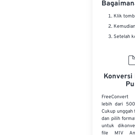
Bagaimana
Klik tom
Kemudian 
Setelah k
Konversi 
Pu
FreeConvert
lebih dari 500
Cukup unggah f
dan pilih forma
untuk dikonve
file M1V A