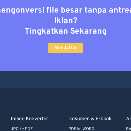
mengonversi file besar tanpa antre
Iklan?
Tingkatkan Sekarang
Mendaftar
Image Konverter
Dokumen & E-book
A
JPG ke PDF
PDF ke WORD
RA