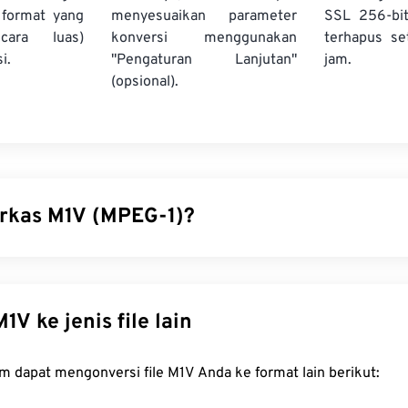
format yang
menyesuaikan parameter
SSL 256-bi
cara luas)
konversi menggunakan
terhapus se
i.
"Pengaturan Lanjutan"
jam.
(opsional).
erkas M1V (MPEG-1)?
dalah format multimedia yang diterbitkan sebagai standar
ISO
rupakan format lama yang mengandalkan kompresi
lossy
, dan 
erkas video VHS dan CD. Dari semua format yang menggunak
onversi M1V ke jenis file lain
lah yang paling kompatibel dengan pemutar, perangkat lunak, 
FreeConvert.com dapat mengonversi file M1V Anda ke format lain berikut:
 cara membuka file M1V?