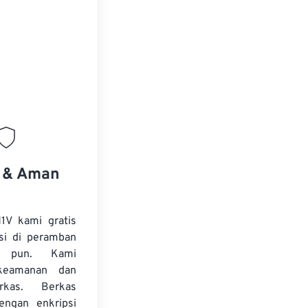
.
s & Aman
1V kami gratis
si di peramban
 pun. Kami
keamanan dan
erkas. Berkas
dengan enkripsi