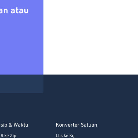
an atau
rsip & Waktu
Konverter Satuan
R ke Zip
Lbs ke Kg