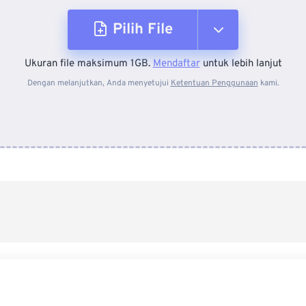
Pilih File
Ukuran file maksimum 1GB.
Mendaftar
untuk lebih lanjut
Dari Perangkat
Dengan melanjutkan, Anda menyetujui
Ketentuan Penggunaan
kami.
Dari Dropbox
Dari Google Drive
Dari OneDrive
Dari Url