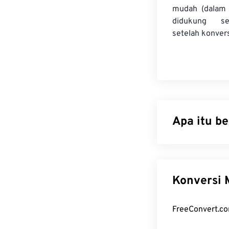
mudah (dalam 
didukung se
setelah konvers
Apa itu b
MPEG-1 (M1V) a
Format ini me
mengompresi b
K
lossy, M1V ada
keras.
Bagaimana