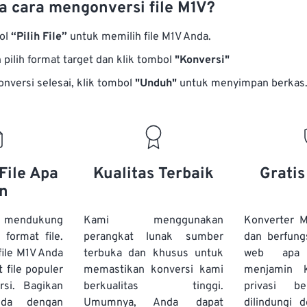
 cara mengonversi file M1V?
bol
“Pilih File”
untuk memilih file M1V Anda.
pilih format target dan klik tombol
"Konversi"
onversi selesai, klik tombol
"Unduh"
untuk menyimpan berkas
File Apa
Kualitas Terbaik
Grati
n
 mendukung
Kami menggunakan
Konverter M
 format file.
perangkat lunak sumber
dan berfung
ile M1V Anda
terbuka dan khusus untuk
web apa
t file populer
memastikan konversi kami
menjamin 
rsi. Bagikan
berkualitas tinggi.
privasi b
nda dengan
Umumnya, Anda dapat
dilindungi 