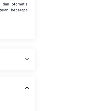
t dan otomatis
telah beberapa
/IEC-1172
.
dirancang untuk
an kompresi
dan perangkat