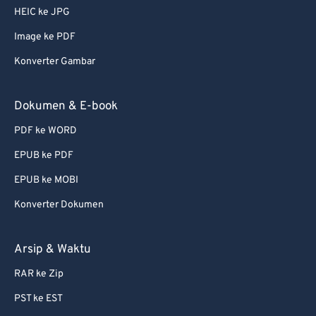
56
56
56
56
56
56
HEIC ke JPG
57
57
57
57
57
57
Image ke PDF
58
58
58
58
58
58
Konverter Gambar
59
59
59
59
59
59
60
60
Dokumen & E-book
61
61
PDF ke WORD
62
62
EPUB ke PDF
63
63
EPUB ke MOBI
64
64
Konverter Dokumen
65
65
66
66
Arsip & Waktu
67
67
RAR ke Zip
68
68
PST ke EST