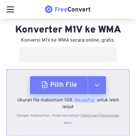
Konverter M1V ke WMA
Konversi M1V ke WMA secara online, gratis.
Pilih File
Ukuran file maksimum 1GB.
Mendaftar
untuk lebih
Dari Perangkat
lanjut
Dengan melanjutkan, Anda menyetujui
Ketentuan Penggunaan
kami.
Dari Dropbox