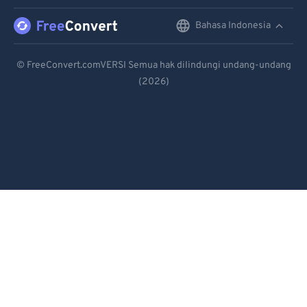
96
96
Bahasa Indonesia
English
97
97
Deutsch
98
98
© FreeConvert.comVERSI Semua hak dilindungi undang-undang
(2026)
Español
99
99
Français
Português
Italiano
Dutch
日本語
简体中文
繁體中文