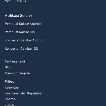
82
82
Pemilih Warna
83
83
Aplikasi Seluler
84
84
85
85
Pembuat Kolase Android
86
86
Pembuat Kolase iOS
87
87
Konverter Gambar Android
88
88
Konverter Gambar iOS
89
89
Tentang Kami
90
90
Blog
91
91
Menyumbangkan
92
92
Pribadi
Ketentuan
93
93
Keamanan dan Kepatuhan
94
94
Kontak
95
95
status