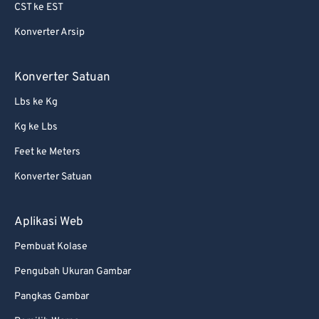
69
69
CST ke EST
70
70
Konverter Arsip
71
71
Konverter Satuan
72
72
73
73
Lbs ke Kg
74
74
Kg ke Lbs
75
75
Feet ke Meters
76
76
Konverter Satuan
77
77
Aplikasi Web
78
78
79
79
Pembuat Kolase
80
80
Pengubah Ukuran Gambar
81
81
Pangkas Gambar