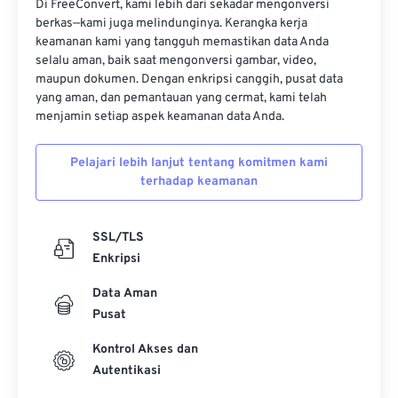
Di FreeConvert, kami lebih dari sekadar mengonversi
berkas—kami juga melindunginya. Kerangka kerja
17
17
17
17
17
17
17
17
keamanan kami yang tangguh memastikan data Anda
18
18
18
18
18
18
18
18
selalu aman, baik saat mengonversi gambar, video,
maupun dokumen. Dengan enkripsi canggih, pusat data
19
19
19
19
19
19
19
19
yang aman, dan pemantauan yang cermat, kami telah
20
20
20
20
20
20
20
20
menjamin setiap aspek keamanan data Anda.
21
21
21
21
21
21
21
21
Pelajari lebih lanjut tentang komitmen kami
22
22
22
22
22
22
22
22
terhadap keamanan
23
23
23
23
23
23
23
23
24
24
24
24
24
24
SSL/TLS
Enkripsi
25
25
25
25
25
25
Data Aman
26
26
26
26
26
26
Pusat
27
27
27
27
27
27
Kontrol Akses dan
28
28
28
28
28
28
Autentikasi
29
29
29
29
29
29