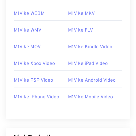
M1V ke WEBM
M1V ke MKV
M1V ke WMV
M1V ke FLV
M1V ke MOV
M1V ke Kindle Video
M1V ke Xbox Video
M1V ke iPad Video
M1V ke PSP Video
M1V ke Android Video
00
00
00
00
00
00
00
00
M1V ke iPhone Video
M1V ke Mobile Video
00
00
00
00
00
00
00
00
01
01
01
01
01
01
01
01
02
02
02
02
02
02
02
02