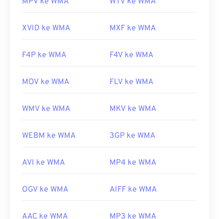
MPV ke WMA
WTV ke WMA
Tautan yang berguna:
https://en.wikipedia.org/wiki/Windows_Media_Audio
XVID ke WMA
MXF ke WMA
https://docs.microsoft.com/en-
us/windows/desktop/medfound/windows-media-
F4P ke WMA
F4V ke WMA
codecs
MOV ke WMA
FLV ke WMA
WMV ke WMA
MKV ke WMA
WEBM ke WMA
3GP ke WMA
AVI ke WMA
MP4 ke WMA
OGV ke WMA
AIFF ke WMA
AAC ke WMA
MP3 ke WMA