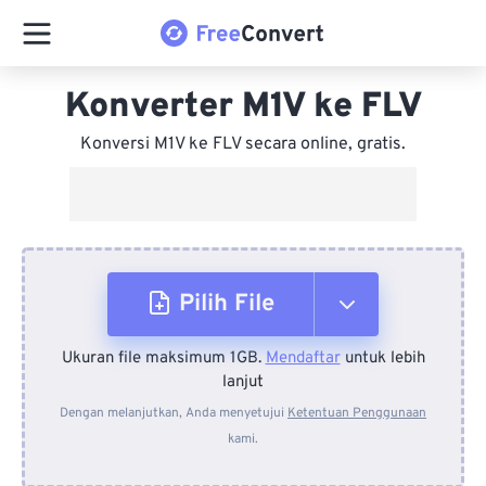
Konverter M1V ke FLV
Konversi M1V ke FLV secara online, gratis.
Pilih File
Ukuran file maksimum 1GB.
Mendaftar
untuk lebih
Dari Perangkat
lanjut
Dengan melanjutkan, Anda menyetujui
Ketentuan Penggunaan
kami.
Dari Dropbox