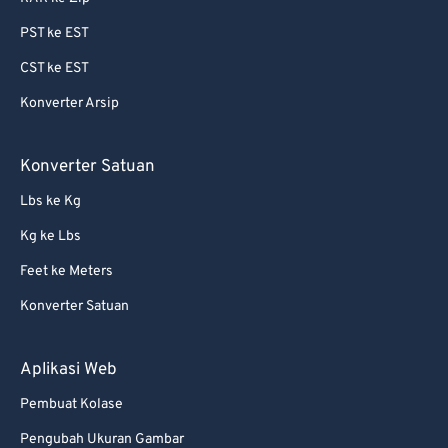
87
87
PST ke EST
88
88
CST ke EST
89
89
Konverter Arsip
90
90
91
91
Konverter Satuan
92
92
Lbs ke Kg
93
93
Kg ke Lbs
94
94
Feet ke Meters
95
95
Konverter Satuan
96
96
97
97
Aplikasi Web
98
98
Pembuat Kolase
99
99
Pengubah Ukuran Gambar