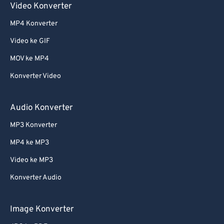
Video Konverter
61
61
MP4 Konverter
62
62
Video ke GIF
63
63
MOV ke MP4
64
64
Konverter Video
65
65
66
66
Audio Konverter
67
67
MP3 Konverter
68
68
MP4 ke MP3
69
69
Video ke MP3
70
70
Konverter Audio
71
71
72
72
Image Konverter
73
73