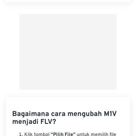
Setel ulang semua opsi
Terapkan dari Preset
Simpan sebagai Preset
Bagaimana cara mengubah M1V
menjadi FLV?
Klik tombol
“Pilih File”
untuk memilih file