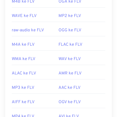
M4B ke FLV
OGA ke FLV
RealNetworks RealPlayer Cloud
,
Eltima Elmedia
https://en.wikipedia.org/wiki/MPEG-1
Player
, dan
lainnya
.
WAVE ke FLV
MP2 ke FLV
https://www.iso.org/standar/22412.html
Dikembangkan oleh:
Adobe
Rilis awal:
2003
raw-audio ke FLV
OGG ke FLV
Tautan yang berguna:
M4A ke FLV
FLAC ke FLV
https://en.wikipedia.org/wiki/Flash_Video
https://www.lifewire.com/file-flv
WMA ke FLV
WAV ke FLV
ALAC ke FLV
AMR ke FLV
MP3 ke FLV
AAC ke FLV
AIFF ke FLV
OGV ke FLV
MP4 ke FLV
AVI ke FLV