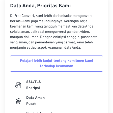
34
34
34
34
34
34
Data Anda, Prioritas Kami
35
35
35
35
35
35
Di FreeConvert, kami lebih dari sekadar mengonversi
36
36
36
36
36
36
berkas—kami juga melindunginya. Kerangka kerja
37
37
37
37
37
37
keamanan kami yang tangguh memastikan data Anda
selalu aman, baik saat mengonversi gambar, video,
38
38
38
38
38
38
maupun dokumen. Dengan enkripsi canggih, pusat data
yang aman, dan pemantauan yang cermat, kami telah
39
39
39
39
39
39
menjamin setiap aspek keamanan data Anda.
40
40
40
40
40
40
41
41
41
41
41
41
Pelajari lebih lanjut tentang komitmen kami
terhadap keamanan
42
42
42
42
42
42
43
43
43
43
43
43
SSL/TLS
44
44
44
44
44
44
Enkripsi
45
45
45
45
45
45
Data Aman
46
46
46
46
46
46
Pusat
47
47
47
47
47
47