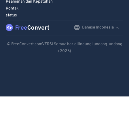
Keamanan dan Kepatuhan
Kontak
status
Bahasa Indonesia
English
Deutsch
© FreeConvert.comVERSI Semua hak dilindungi undang-undang
(2026)
Español
Français
Português
Italiano
Dutch
日本語
简体中文