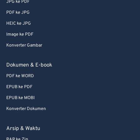
JPG ke PDF
74
74
PDF ke JPG
75
75
HEIC ke JPG
76
76
Image ke PDF
77
77
Konverter Gambar
78
78
79
79
Dokumen & E-book
80
80
PDF ke WORD
81
81
EPUB ke PDF
82
82
EPUB ke MOBI
83
83
Konverter Dokumen
84
84
85
85
Arsip & Waktu
86
86
RAR ke Zip