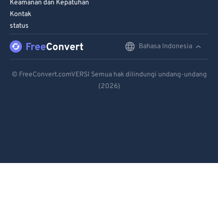
Keamanan dan Kepatuhan
Kontak
status
Bahasa Indonesia
English
Deutsch
© FreeConvert.comVERSI Semua hak dilindungi undang-undang
(2026)
Español
Français
Português
Italiano
Dutch
日本語
简体中文