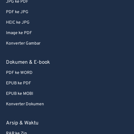
JPG ke PDF
74
74
PDF ke JPG
75
75
HEIC ke JPG
76
76
Image ke PDF
77
77
Konverter Gambar
78
78
79
79
Dokumen & E-book
80
80
PDF ke WORD
81
81
EPUB ke PDF
82
82
EPUB ke MOBI
83
83
Konverter Dokumen
84
84
85
85
Arsip & Waktu
86
86
RAR ke Zip