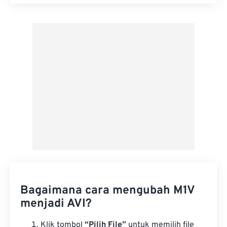
Setel ulang semua opsi
Terapkan dari Preset
Simpan sebagai Preset
Bagaimana cara mengubah M1V
menjadi AVI?
Klik tombol
“Pilih File”
untuk memilih file