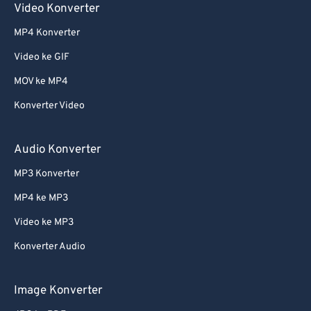
Video Konverter
61
61
MP4 Konverter
62
62
Video ke GIF
63
63
MOV ke MP4
64
64
Konverter Video
65
65
66
66
Audio Konverter
67
67
MP3 Konverter
68
68
MP4 ke MP3
69
69
Video ke MP3
70
70
Konverter Audio
71
71
72
72
Image Konverter
73
73