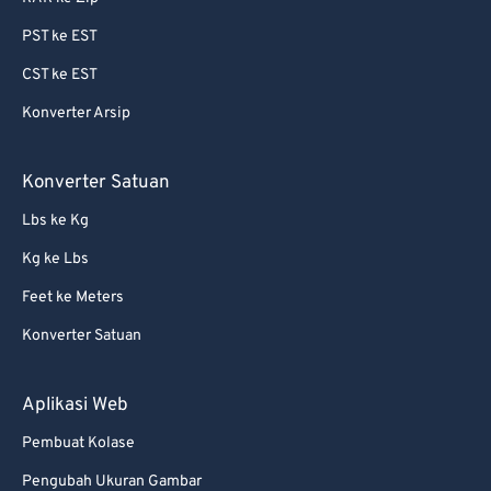
87
87
PST ke EST
88
88
CST ke EST
89
89
Konverter Arsip
90
90
91
91
Konverter Satuan
92
92
Lbs ke Kg
93
93
Kg ke Lbs
94
94
Feet ke Meters
95
95
Konverter Satuan
96
96
97
97
Aplikasi Web
98
98
Pembuat Kolase
99
99
Pengubah Ukuran Gambar