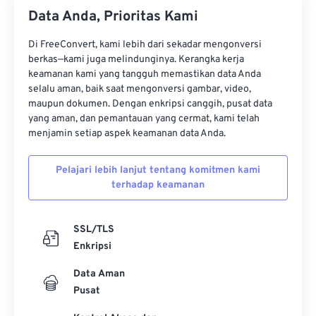
34
34
34
34
34
34
Data Anda, Prioritas Kami
35
35
35
35
35
35
Di FreeConvert, kami lebih dari sekadar mengonversi
36
36
36
36
36
36
berkas—kami juga melindunginya. Kerangka kerja
37
37
37
37
37
37
keamanan kami yang tangguh memastikan data Anda
selalu aman, baik saat mengonversi gambar, video,
38
38
38
38
38
38
maupun dokumen. Dengan enkripsi canggih, pusat data
yang aman, dan pemantauan yang cermat, kami telah
39
39
39
39
39
39
menjamin setiap aspek keamanan data Anda.
40
40
40
40
40
40
41
41
41
41
41
41
Pelajari lebih lanjut tentang komitmen kami
terhadap keamanan
42
42
42
42
42
42
43
43
43
43
43
43
SSL/TLS
44
44
44
44
44
44
Enkripsi
45
45
45
45
45
45
Data Aman
46
46
46
46
46
46
Pusat
47
47
47
47
47
47