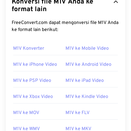
Konversi file M1V Anda ke
format lain
FreeConvert.com dapat mengonversi file M1V Anda
ke format lain berikut:
00
00
00
00
00
00
00
00
M1V Konverter
M1V ke Mobile Video
00
00
00
00
00
00
00
00
M1V ke iPhone Video
M1V ke Android Video
01
01
01
01
01
01
01
01
02
02
02
02
02
02
02
02
M1V ke PSP Video
M1V ke iPad Video
03
03
03
03
03
03
03
03
04
04
04
04
04
04
04
04
M1V ke Xbox Video
M1V ke Kindle Video
05
05
05
05
05
05
05
05
M1V ke MOV
M1V ke FLV
06
06
06
06
06
06
06
06
07
07
07
07
07
07
07
07
M1V ke WMV
M1V ke MKV