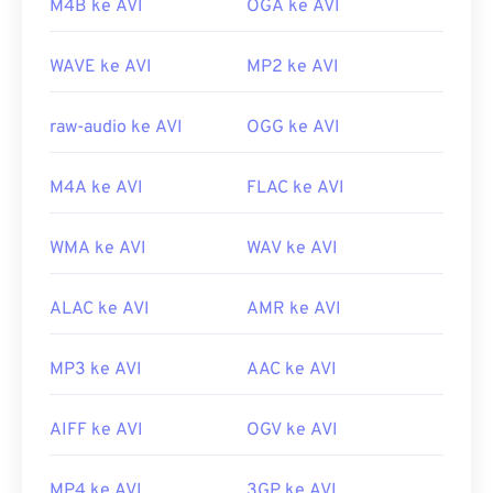
M4B ke AVI
OGA ke AVI
https://en.wikipedia.org/wiki/Audio_Video_Interleave
https://en.wikipedia.org/wiki/MPEG-1
https://tools.ietf.org/html/rfc2361
WAVE ke AVI
MP2 ke AVI
https://www.iso.org/standar/22412.html
raw-audio ke AVI
OGG ke AVI
M4A ke AVI
FLAC ke AVI
WMA ke AVI
WAV ke AVI
ALAC ke AVI
AMR ke AVI
MP3 ke AVI
AAC ke AVI
AIFF ke AVI
OGV ke AVI
MP4 ke AVI
3GP ke AVI