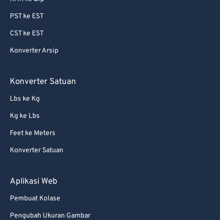
87
87
PST ke EST
88
88
CST ke EST
89
89
Konverter Arsip
90
90
91
91
Konverter Satuan
92
92
Lbs ke Kg
93
93
Kg ke Lbs
94
94
Feet ke Meters
95
95
Konverter Satuan
96
96
97
97
Aplikasi Web
98
98
Pembuat Kolase
99
99
Pengubah Ukuran Gambar