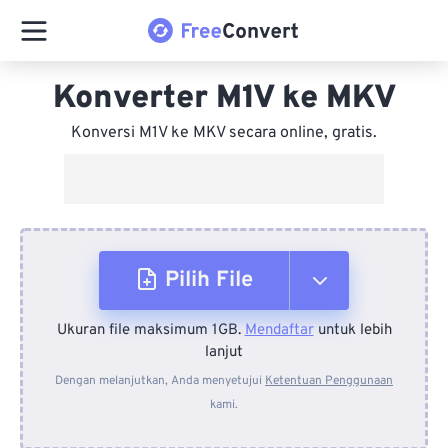
Konverter M1V ke MKV
Konversi M1V ke MKV secara online, gratis.
Pilih File
Ukuran file maksimum 1GB.
Mendaftar
untuk lebih
Dari Perangkat
lanjut
Dengan melanjutkan, Anda menyetujui
Ketentuan Penggunaan
kami.
Dari Dropbox