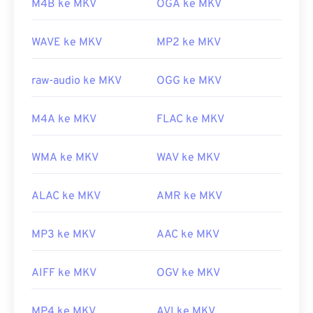
M4B ke MKV
OGA ke MKV
mengunduh codec yang sesuai dan kompatibel
https://en.wikipedia.org/wiki/MPEG-1
dengan pemutar media yang dipilih. Untuk
WAVE ke MKV
MP2 ke MKV
melakukannya, unduh
Combined Community
https://www.iso.org/standar/22412.html
Codec Pack (CCCP)
dari situs tepercaya, seperti
Ninite
.
raw-audio ke MKV
OGG ke MKV
Dikembangkan oleh:
Matroska
M4A ke MKV
FLAC ke MKV
Rilis awal:
2002
Tautan yang berguna:
WMA ke MKV
WAV ke MKV
https://en.wikipedia.org/wiki/Matroska
ALAC ke MKV
AMR ke MKV
https://www.matroska.org/
MP3 ke MKV
AAC ke MKV
AIFF ke MKV
OGV ke MKV
MP4 ke MKV
AVI ke MKV