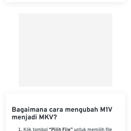
Setel ulang semua opsi
Terapkan dari Preset
Simpan sebagai Preset
Bagaimana cara mengubah M1V
menjadi MKV?
Klik tombol
“Pilih File”
untuk memilih file