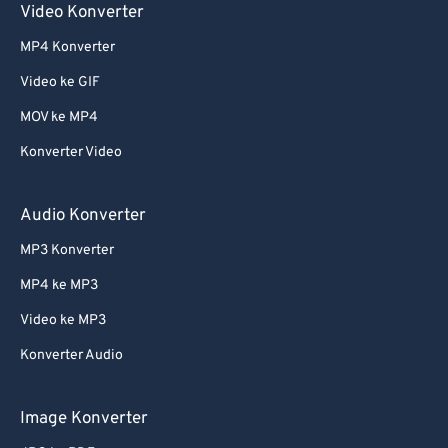
Video Konverter
61
61
MP4 Konverter
62
62
Video ke GIF
63
63
MOV ke MP4
64
64
Konverter Video
65
65
66
66
Audio Konverter
67
67
MP3 Konverter
68
68
MP4 ke MP3
69
69
Video ke MP3
70
70
Konverter Audio
71
71
72
72
Image Konverter
73
73