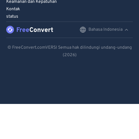
Keamanan dan Kepatuhan
Kontak
status
Bahasa Indonesia
English
Deutsch
© FreeConvert.comVERSI Semua hak dilindungi undang-undang
(2026)
Español
Français
Português
Italiano
Dutch
日本語
简体中文