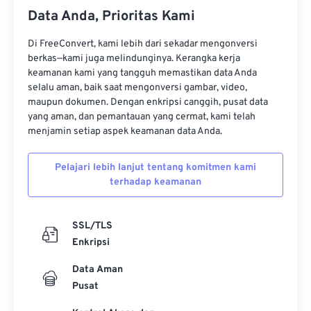
34
34
34
34
34
34
Data Anda, Prioritas Kami
35
35
35
35
35
35
Di FreeConvert, kami lebih dari sekadar mengonversi
36
36
36
36
36
36
berkas—kami juga melindunginya. Kerangka kerja
37
37
37
37
37
37
keamanan kami yang tangguh memastikan data Anda
selalu aman, baik saat mengonversi gambar, video,
38
38
38
38
38
38
maupun dokumen. Dengan enkripsi canggih, pusat data
yang aman, dan pemantauan yang cermat, kami telah
39
39
39
39
39
39
menjamin setiap aspek keamanan data Anda.
40
40
40
40
40
40
41
41
41
41
41
41
Pelajari lebih lanjut tentang komitmen kami
terhadap keamanan
42
42
42
42
42
42
43
43
43
43
43
43
SSL/TLS
44
44
44
44
44
44
Enkripsi
45
45
45
45
45
45
Data Aman
46
46
46
46
46
46
Pusat
47
47
47
47
47
47