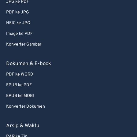
JPG ke PDF
74
74
PDF ke JPG
75
75
HEIC ke JPG
76
76
Image ke PDF
77
77
Konverter Gambar
78
78
79
79
Dokumen & E-book
80
80
PDF ke WORD
81
81
EPUB ke PDF
82
82
EPUB ke MOBI
83
83
Konverter Dokumen
84
84
85
85
Arsip & Waktu
86
86
RAR ke Zip