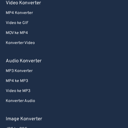
Video Konverter
61
61
MP4 Konverter
62
62
Video ke GIF
63
63
MOV ke MP4
64
64
Konverter Video
65
65
66
66
Audio Konverter
67
67
MP3 Konverter
68
68
MP4 ke MP3
69
69
Video ke MP3
70
70
Konverter Audio
71
71
72
72
Image Konverter
73
73