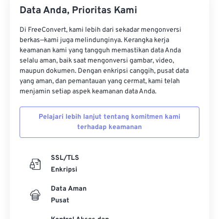
34
34
34
34
34
34
Data Anda, Prioritas Kami
35
35
35
35
35
35
Di FreeConvert, kami lebih dari sekadar mengonversi
36
36
36
36
36
36
berkas—kami juga melindunginya. Kerangka kerja
37
37
37
37
37
37
keamanan kami yang tangguh memastikan data Anda
selalu aman, baik saat mengonversi gambar, video,
38
38
38
38
38
38
maupun dokumen. Dengan enkripsi canggih, pusat data
yang aman, dan pemantauan yang cermat, kami telah
39
39
39
39
39
39
menjamin setiap aspek keamanan data Anda.
40
40
40
40
40
40
41
41
41
41
41
41
Pelajari lebih lanjut tentang komitmen kami
terhadap keamanan
42
42
42
42
42
42
43
43
43
43
43
43
SSL/TLS
44
44
44
44
44
44
Enkripsi
45
45
45
45
45
45
Data Aman
46
46
46
46
46
46
Pusat
47
47
47
47
47
47