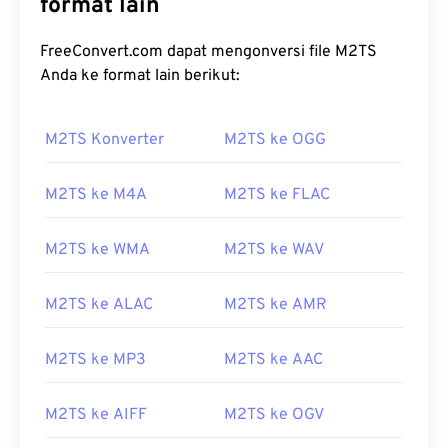
format lain
FreeConvert.com dapat mengonversi file M2TS
Anda ke format lain berikut:
00
00
00
00
00
00
00
00
M2TS Konverter
M2TS ke OGG
00
00
00
00
00
00
00
00
M2TS ke M4A
M2TS ke FLAC
01
01
01
01
01
01
01
01
M2TS ke WMA
M2TS ke WAV
02
02
02
02
02
02
02
02
03
03
03
03
03
03
03
03
M2TS ke ALAC
M2TS ke AMR
04
04
04
04
04
04
04
04
M2TS ke MP3
M2TS ke AAC
05
05
05
05
05
05
05
05
06
06
06
06
06
06
06
06
M2TS ke AIFF
M2TS ke OGV
07
07
07
07
07
07
07
07