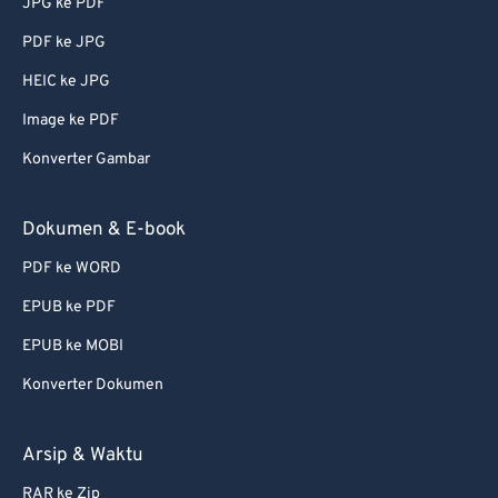
JPG ke PDF
74
74
PDF ke JPG
75
75
HEIC ke JPG
76
76
Image ke PDF
77
77
Konverter Gambar
78
78
79
79
Dokumen & E-book
80
80
PDF ke WORD
81
81
EPUB ke PDF
82
82
EPUB ke MOBI
83
83
Konverter Dokumen
84
84
85
85
Arsip & Waktu
86
86
RAR ke Zip