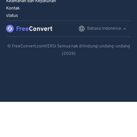
Keamanan dan Kepatuhan
Kontak
status
Bahasa Indonesia
English
Deutsch
© FreeConvert.comVERSI Semua hak dilindungi undang-undang
(2026)
Español
Français
Português
Italiano
Dutch
日本語
简体中文