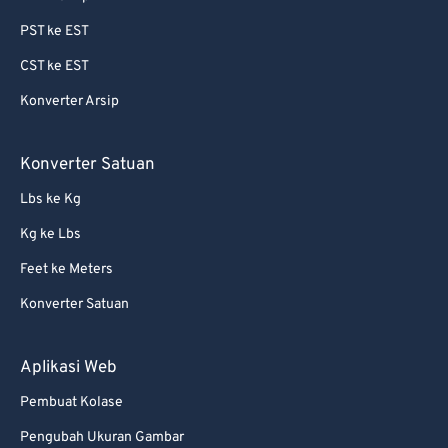
87
87
PST ke EST
88
88
CST ke EST
89
89
Konverter Arsip
90
90
91
91
Konverter Satuan
92
92
Lbs ke Kg
93
93
Kg ke Lbs
94
94
Feet ke Meters
95
95
Konverter Satuan
96
96
97
97
Aplikasi Web
98
98
Pembuat Kolase
99
99
Pengubah Ukuran Gambar