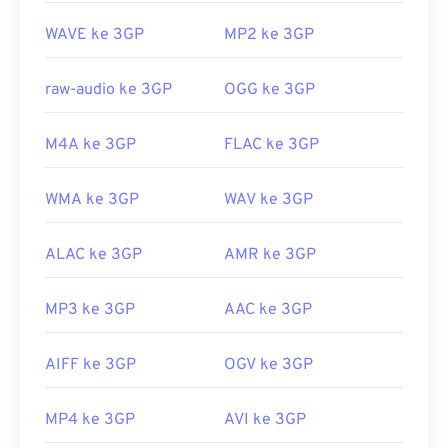
Untuk meningkatkan kualitas video saat ditonton
https://www.lifewire.com/file-m2ts
WAVE ke 3GP
MP2 ke 3GP
di luar ponsel,
konversikan
berkas ke MP4.
Dikembangkan oleh:
Proyek Kemitraan Generasi
raw-audio ke 3GP
OGG ke 3GP
ke-3 (3GPP)
Rilis awal:
1997
M4A ke 3GP
FLAC ke 3GP
Tautan yang berguna:
WMA ke 3GP
WAV ke 3GP
https://en.wikipedia.org/wiki/3GP_dan_3G2
https://www.3gpp.org/
ALAC ke 3GP
AMR ke 3GP
MP3 ke 3GP
AAC ke 3GP
AIFF ke 3GP
OGV ke 3GP
MP4 ke 3GP
AVI ke 3GP