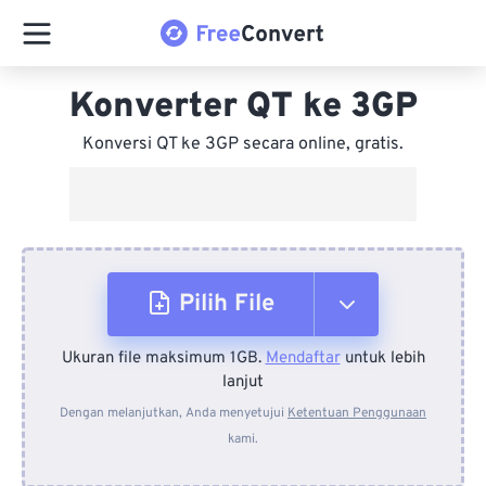
Konverter QT ke 3GP
Konversi QT ke 3GP secara online, gratis.
Pilih File
Ukuran file maksimum 1GB.
Mendaftar
untuk lebih
Dari Perangkat
lanjut
Dengan melanjutkan, Anda menyetujui
Ketentuan Penggunaan
kami.
Dari Dropbox