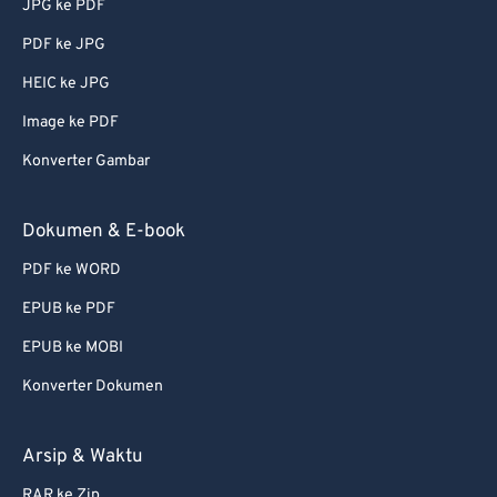
JPG ke PDF
74
74
PDF ke JPG
75
75
HEIC ke JPG
76
76
Image ke PDF
77
77
Konverter Gambar
78
78
79
79
Dokumen & E-book
80
80
PDF ke WORD
81
81
EPUB ke PDF
82
82
EPUB ke MOBI
83
83
Konverter Dokumen
84
84
85
85
Arsip & Waktu
86
86
RAR ke Zip