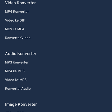
Video Konverter
61
61
MP4 Konverter
62
62
Video ke GIF
63
63
MOV ke MP4
64
64
Konverter Video
65
65
66
66
Audio Konverter
67
67
MP3 Konverter
68
68
MP4 ke MP3
69
69
Video ke MP3
70
70
Konverter Audio
71
71
72
72
Image Konverter
73
73