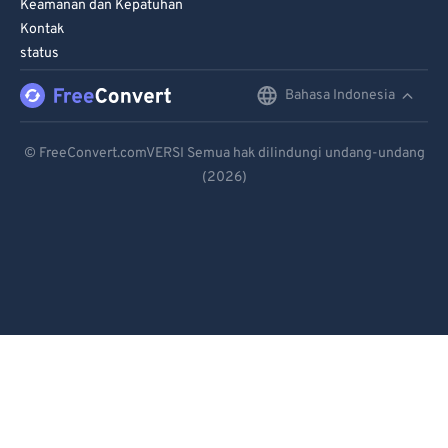
Keamanan dan Kepatuhan
Kontak
status
Bahasa Indonesia
English
Deutsch
© FreeConvert.comVERSI Semua hak dilindungi undang-undang
(2026)
Español
Français
Português
Italiano
Dutch
日本語
简体中文