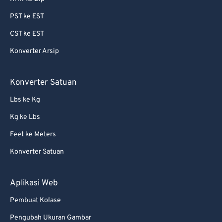
87
87
PST ke EST
88
88
CST ke EST
89
89
Konverter Arsip
90
90
91
91
Konverter Satuan
92
92
Lbs ke Kg
93
93
Kg ke Lbs
94
94
Feet ke Meters
95
95
Konverter Satuan
96
96
97
97
Aplikasi Web
98
98
Pembuat Kolase
99
99
Pengubah Ukuran Gambar