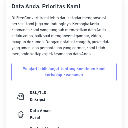
34
34
34
34
34
34
Data Anda, Prioritas Kami
35
35
35
35
35
35
Di FreeConvert, kami lebih dari sekadar mengonversi
36
36
36
36
36
36
berkas—kami juga melindunginya. Kerangka kerja
37
37
37
37
37
37
keamanan kami yang tangguh memastikan data Anda
selalu aman, baik saat mengonversi gambar, video,
38
38
38
38
38
38
maupun dokumen. Dengan enkripsi canggih, pusat data
yang aman, dan pemantauan yang cermat, kami telah
39
39
39
39
39
39
menjamin setiap aspek keamanan data Anda.
40
40
40
40
40
40
41
41
41
41
41
41
Pelajari lebih lanjut tentang komitmen kami
terhadap keamanan
42
42
42
42
42
42
43
43
43
43
43
43
SSL/TLS
44
44
44
44
44
44
Enkripsi
45
45
45
45
45
45
Data Aman
46
46
46
46
46
46
Pusat
47
47
47
47
47
47