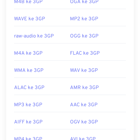
Tautan yang berguna:
M4B ke 3GP
OGA ke 3GP
tersebut. Salah satu contohnya adalah
AutoGK
.
https://en.wikipedia.org/wiki/QuickTime_File_Fo
Untuk meningkatkan kualitas video saat ditonton
rmat
WAVE ke 3GP
MP2 ke 3GP
di luar ponsel,
konversikan
berkas ke MP4.
https://support.apple.com/guide/quicktime-
Dikembangkan oleh:
Proyek Kemitraan Generasi
raw-audio ke 3GP
OGG ke 3GP
player/welcome/mac
ke-3 (3GPP)
Rilis awal:
1997
M4A ke 3GP
FLAC ke 3GP
Tautan yang berguna:
WMA ke 3GP
WAV ke 3GP
https://en.wikipedia.org/wiki/3GP_dan_3G2
https://www.3gpp.org/
ALAC ke 3GP
AMR ke 3GP
MP3 ke 3GP
AAC ke 3GP
AIFF ke 3GP
OGV ke 3GP
MP4 ke 3GP
AVI ke 3GP