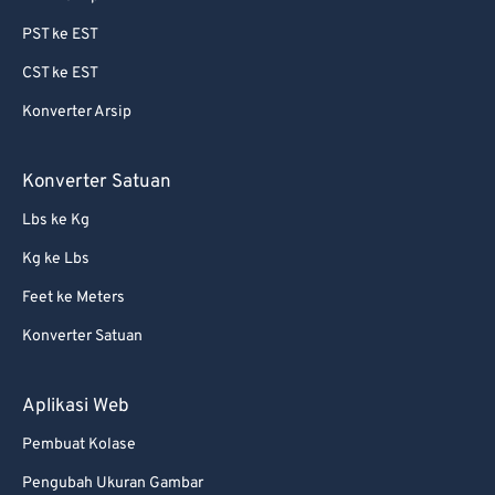
87
87
PST ke EST
88
88
CST ke EST
89
89
Konverter Arsip
90
90
91
91
Konverter Satuan
92
92
Lbs ke Kg
93
93
Kg ke Lbs
94
94
Feet ke Meters
95
95
Konverter Satuan
96
96
97
97
Aplikasi Web
98
98
Pembuat Kolase
99
99
Pengubah Ukuran Gambar