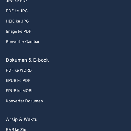
JPG ke PDF
74
74
PDF ke JPG
75
75
HEIC ke JPG
76
76
Image ke PDF
77
77
Konverter Gambar
78
78
79
79
Dokumen & E-book
80
80
PDF ke WORD
81
81
EPUB ke PDF
82
82
EPUB ke MOBI
83
83
Konverter Dokumen
84
84
85
85
Arsip & Waktu
86
86
RAR ke Zip