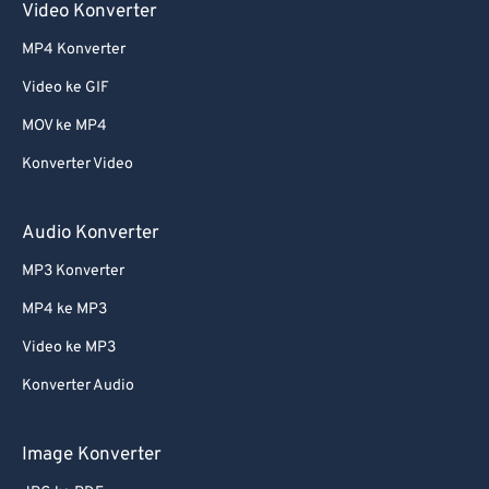
Video Konverter
61
61
MP4 Konverter
62
62
Video ke GIF
63
63
MOV ke MP4
64
64
Konverter Video
65
65
66
66
Audio Konverter
67
67
MP3 Konverter
68
68
MP4 ke MP3
69
69
Video ke MP3
70
70
Konverter Audio
71
71
72
72
Image Konverter
73
73