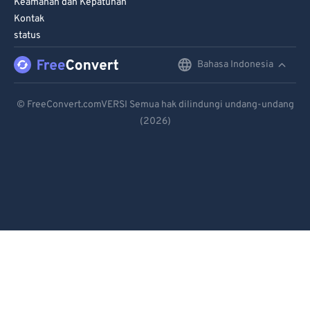
Keamanan dan Kepatuhan
Kontak
status
Bahasa Indonesia
English
Deutsch
© FreeConvert.comVERSI Semua hak dilindungi undang-undang
(2026)
Español
Français
Português
Italiano
Dutch
日本語
简体中文