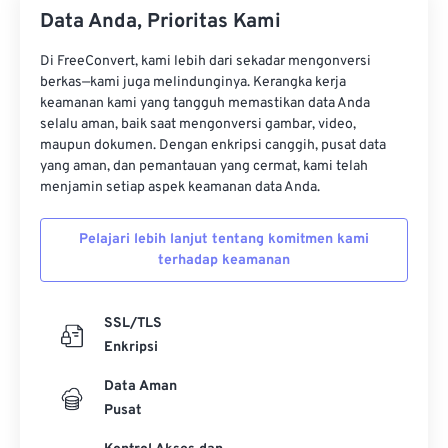
34
34
34
34
34
34
Data Anda, Prioritas Kami
35
35
35
35
35
35
Di FreeConvert, kami lebih dari sekadar mengonversi
36
36
36
36
36
36
berkas—kami juga melindunginya. Kerangka kerja
37
37
37
37
37
37
keamanan kami yang tangguh memastikan data Anda
selalu aman, baik saat mengonversi gambar, video,
38
38
38
38
38
38
maupun dokumen. Dengan enkripsi canggih, pusat data
yang aman, dan pemantauan yang cermat, kami telah
39
39
39
39
39
39
menjamin setiap aspek keamanan data Anda.
40
40
40
40
40
40
41
41
41
41
41
41
Pelajari lebih lanjut tentang komitmen kami
terhadap keamanan
42
42
42
42
42
42
43
43
43
43
43
43
SSL/TLS
44
44
44
44
44
44
Enkripsi
45
45
45
45
45
45
Data Aman
46
46
46
46
46
46
Pusat
47
47
47
47
47
47