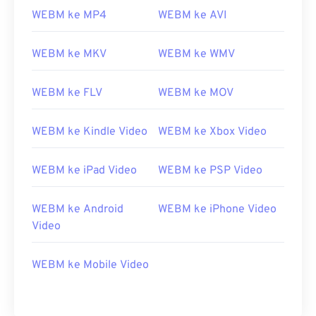
08
08
08
08
08
08
08
08
WEBM ke MP4
WEBM ke AVI
09
09
09
09
09
09
09
09
WEBM ke MKV
WEBM ke WMV
10
10
10
10
10
10
10
10
11
11
11
11
11
11
11
11
WEBM ke FLV
WEBM ke MOV
12
12
12
12
12
12
12
12
13
13
13
13
13
13
13
13
WEBM ke Kindle Video
WEBM ke Xbox Video
14
14
14
14
14
14
14
14
WEBM ke iPad Video
WEBM ke PSP Video
15
15
15
15
15
15
15
15
16
16
16
16
16
16
16
16
WEBM ke Android
WEBM ke iPhone Video
17
17
17
17
17
17
17
17
Video
18
18
18
18
18
18
18
18
WEBM ke Mobile Video
19
19
19
19
19
19
19
19
20
20
20
20
20
20
20
20