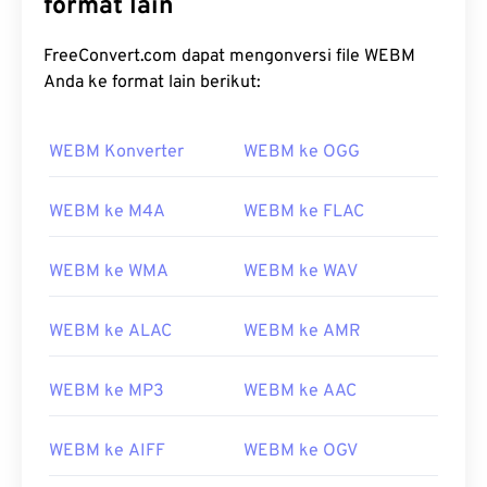
format lain
FreeConvert.com dapat mengonversi file WEBM
Anda ke format lain berikut:
00
00
00
00
00
00
00
00
WEBM Konverter
WEBM ke OGG
00
00
00
00
00
00
00
00
WEBM ke M4A
WEBM ke FLAC
01
01
01
01
01
01
01
01
WEBM ke WMA
WEBM ke WAV
02
02
02
02
02
02
02
02
03
03
03
03
03
03
03
03
WEBM ke ALAC
WEBM ke AMR
04
04
04
04
04
04
04
04
WEBM ke MP3
WEBM ke AAC
05
05
05
05
05
05
05
05
06
06
06
06
06
06
06
06
WEBM ke AIFF
WEBM ke OGV
07
07
07
07
07
07
07
07