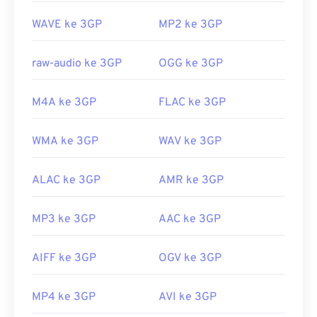
Untuk meningkatkan kualitas video saat ditonton
WAVE ke 3GP
MP2 ke 3GP
di luar ponsel,
konversikan
berkas ke MP4.
Dikembangkan oleh:
Proyek Kemitraan Generasi
raw-audio ke 3GP
OGG ke 3GP
ke-3 (3GPP)
Rilis awal:
1997
M4A ke 3GP
FLAC ke 3GP
Tautan yang berguna:
WMA ke 3GP
WAV ke 3GP
https://en.wikipedia.org/wiki/3GP_dan_3G2
https://www.3gpp.org/
ALAC ke 3GP
AMR ke 3GP
MP3 ke 3GP
AAC ke 3GP
AIFF ke 3GP
OGV ke 3GP
MP4 ke 3GP
AVI ke 3GP