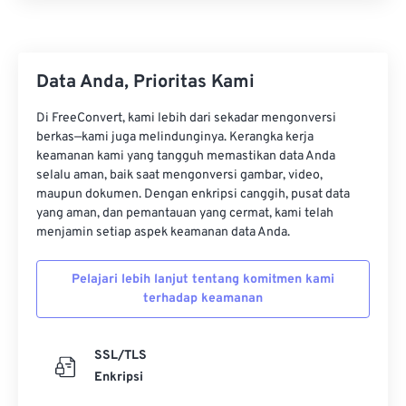
28
28
28
28
28
28
29
29
29
29
29
29
30
30
30
30
30
30
Data Anda, Prioritas Kami
31
31
31
31
31
31
Di FreeConvert, kami lebih dari sekadar mengonversi
32
32
32
32
32
32
berkas—kami juga melindunginya. Kerangka kerja
33
33
33
33
33
33
keamanan kami yang tangguh memastikan data Anda
selalu aman, baik saat mengonversi gambar, video,
34
34
34
34
34
34
maupun dokumen. Dengan enkripsi canggih, pusat data
yang aman, dan pemantauan yang cermat, kami telah
35
35
35
35
35
35
menjamin setiap aspek keamanan data Anda.
36
36
36
36
36
36
37
37
37
37
37
37
Pelajari lebih lanjut tentang komitmen kami
terhadap keamanan
38
38
38
38
38
38
39
39
39
39
39
39
SSL/TLS
40
40
40
40
40
40
Enkripsi
41
41
41
41
41
41