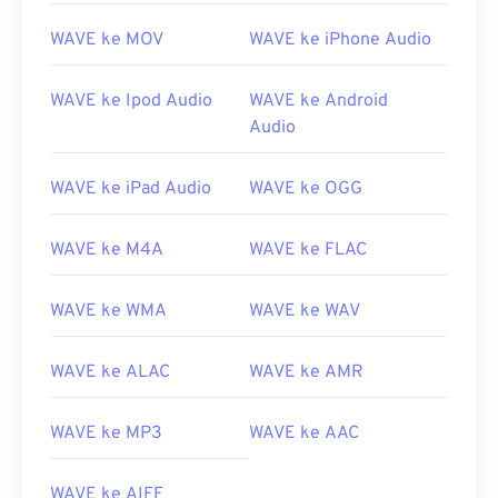
02
02
02
02
02
02
02
02
WAVE ke MOV
WAVE ke iPhone Audio
03
03
03
03
03
03
03
03
04
04
04
04
04
04
04
04
WAVE ke Ipod Audio
WAVE ke Android
Audio
05
05
05
05
05
05
05
05
06
06
06
06
06
06
06
06
WAVE ke iPad Audio
WAVE ke OGG
07
07
07
07
07
07
07
07
08
08
08
08
08
08
08
08
WAVE ke M4A
WAVE ke FLAC
09
09
09
09
09
09
09
09
WAVE ke WMA
WAVE ke WAV
10
10
10
10
10
10
10
10
11
11
11
11
11
11
11
11
WAVE ke ALAC
WAVE ke AMR
12
12
12
12
12
12
12
12
13
13
13
13
13
13
13
13
WAVE ke MP3
WAVE ke AAC
14
14
14
14
14
14
14
14
WAVE ke AIFF