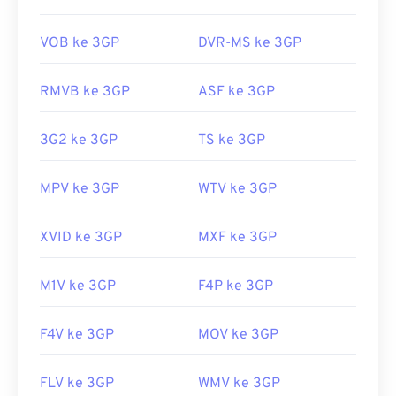
mendukung teks dan subtitel melalui 3GPP
Timed
Dikembangkan oleh:
Microsoft
,
IBM
Text
. Format ini tidak mendukung menu interaktif,
VOB ke 3GP
DVR-MS ke 3GP
Rilis Awal: 1991
tetapi kompatibel dengan perangkat lunak pihak
ketiga gratis yang menyediakan dukungan
Tautan yang berguna:
RMVB ke 3GP
ASF ke 3GP
tersebut. Salah satu contohnya adalah
AutoGK
.
https://en.wikipedia.org/wiki/WAV
Untuk meningkatkan kualitas video saat ditonton
3G2 ke 3GP
TS ke 3GP
di luar ponsel,
konversikan
berkas ke MP4.
https://www.techopedia.com/definisi/12636/bentuk-
gelombang-audio-wav
Dikembangkan oleh:
Proyek Kemitraan Generasi
MPV ke 3GP
WTV ke 3GP
ke-3 (3GPP)
Rilis awal:
1997
XVID ke 3GP
MXF ke 3GP
Tautan yang berguna:
M1V ke 3GP
F4P ke 3GP
https://en.wikipedia.org/wiki/3GP_dan_3G2
https://www.3gpp.org/
F4V ke 3GP
MOV ke 3GP
FLV ke 3GP
WMV ke 3GP