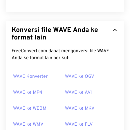
Konversi file WAVE Anda ke
format lain
FreeConvert.com dapat mengonversi file WAVE
Anda ke format lain berikut:
WAVE Konverter
WAVE ke OGV
00
00
00
00
00
00
00
00
WAVE ke MP4
WAVE ke AVI
WAVE ke WEBM
WAVE ke MKV
00
00
00
00
00
00
00
00
01
01
01
01
01
01
01
01
WAVE ke WMV
WAVE ke FLV