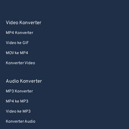
55
55
55
55
55
55
56
56
56
56
56
56
Video Konverter
57
57
57
57
57
57
MP4 Konverter
58
58
58
58
58
58
Video ke GIF
59
59
59
59
59
59
MOV ke MP4
60
60
Konverter Video
61
61
62
62
Audio Konverter
63
63
MP3 Konverter
64
64
MP4 ke MP3
65
65
Video ke MP3
66
66
Konverter Audio
67
67