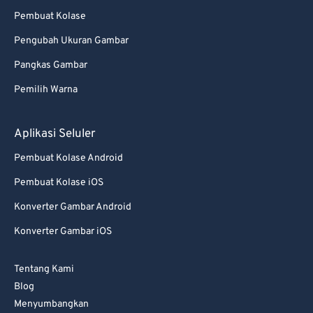
94
94
Pembuat Kolase
95
95
Pengubah Ukuran Gambar
96
96
Pangkas Gambar
97
97
Pemilih Warna
98
98
99
99
Aplikasi Seluler
Pembuat Kolase Android
Pembuat Kolase iOS
Konverter Gambar Android
Konverter Gambar iOS
Tentang Kami
Blog
Menyumbangkan