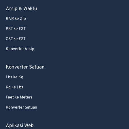
81
81
Arsip & Waktu
82
82
RAR ke Zip
83
83
PST ke EST
84
84
CST ke EST
85
85
Konverter Arsip
86
86
87
87
Konverter Satuan
88
88
Lbs ke Kg
89
89
Kg ke Lbs
90
90
Feet ke Meters
91
91
Konverter Satuan
92
92
93
93
Aplikasi Web