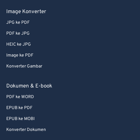
68
68
Image Konverter
69
69
JPG ke PDF
70
70
PDF ke JPG
71
71
HEIC ke JPG
72
72
Image ke PDF
73
73
Konverter Gambar
74
74
75
75
Dokumen & E-book
76
76
PDF ke WORD
77
77
EPUB ke PDF
78
78
EPUB ke MOBI
79
79
Konverter Dokumen
80
80