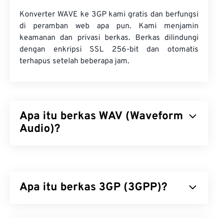
Konverter WAVE ke 3GP kami gratis dan berfungsi
di peramban web apa pun. Kami menjamin
keamanan dan privasi berkas. Berkas dilindungi
dengan enkripsi SSL 256-bit dan otomatis
terhapus setelah beberapa jam.
Apa itu berkas WAV (Waveform
Audio)?
Waveform Audio (WAV) adalah format audio digital
terpopuler untuk berkas audio yang tidak
terkompresi. WAV merupakan hasil iterasi
Apa itu berkas 3GP (3GPP)?
Resource Interchange File Format (RIFF)
antara
IBM dan Windows. Berkas WAV jauh lebih besar
daripada berkas M4A dan MP3, sehingga kurang
3GPP (3GP) adalah format kontainer multimedia