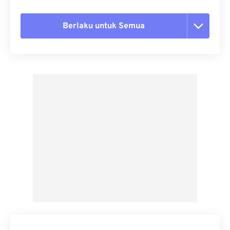
Berlaku untuk Semua
Setel ulang semua opsi
Terapkan dari Preset
Simpan sebagai Preset