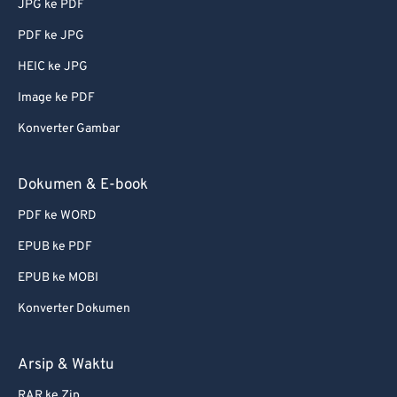
JPG ke PDF
74
74
PDF ke JPG
75
75
HEIC ke JPG
76
76
Image ke PDF
77
77
Konverter Gambar
78
78
79
79
Dokumen & E-book
80
80
PDF ke WORD
81
81
EPUB ke PDF
82
82
EPUB ke MOBI
83
83
Konverter Dokumen
84
84
85
85
Arsip & Waktu
86
86
RAR ke Zip