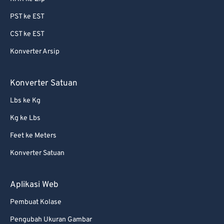
87
87
PST ke EST
88
88
CST ke EST
89
89
Konverter Arsip
90
90
91
91
Konverter Satuan
92
92
Lbs ke Kg
93
93
Kg ke Lbs
94
94
Feet ke Meters
95
95
Konverter Satuan
96
96
97
97
Aplikasi Web
98
98
Pembuat Kolase
99
99
Pengubah Ukuran Gambar