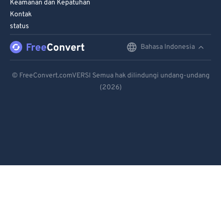
Keamanan dan Kepatuhan
Kontak
status
Bahasa Indonesia
English
Deutsch
© FreeConvert.comVERSI Semua hak dilindungi undang-undang
(2026)
Español
Français
Português
Italiano
Dutch
日本語
简体中文