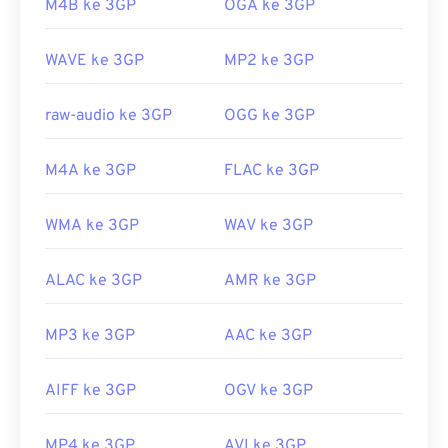
M4B ke 3GP
OGA ke 3GP
tersebut. Salah satu contohnya adalah
AutoGK
.
Tautan yang berguna:
Untuk meningkatkan kualitas video saat ditonton
https://en.wikipedia.org/wiki/.m2ts
WAVE ke 3GP
MP2 ke 3GP
di luar ponsel,
konversikan
berkas ke MP4.
http://www.blu-raydisc.com/en/languagetest.aspx
Dikembangkan oleh:
Proyek Kemitraan Generasi
raw-audio ke 3GP
OGG ke 3GP
ke-3 (3GPP)
Rilis awal:
1997
M4A ke 3GP
FLAC ke 3GP
Tautan yang berguna:
WMA ke 3GP
WAV ke 3GP
https://en.wikipedia.org/wiki/3GP_dan_3G2
https://www.3gpp.org/
ALAC ke 3GP
AMR ke 3GP
MP3 ke 3GP
AAC ke 3GP
AIFF ke 3GP
OGV ke 3GP
MP4 ke 3GP
AVI ke 3GP