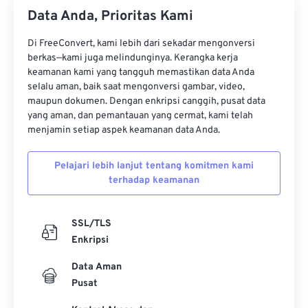
34
34
34
34
34
34
Data Anda, Prioritas Kami
35
35
35
35
35
35
Di FreeConvert, kami lebih dari sekadar mengonversi
36
36
36
36
36
36
berkas—kami juga melindunginya. Kerangka kerja
37
37
37
37
37
37
keamanan kami yang tangguh memastikan data Anda
selalu aman, baik saat mengonversi gambar, video,
38
38
38
38
38
38
maupun dokumen. Dengan enkripsi canggih, pusat data
yang aman, dan pemantauan yang cermat, kami telah
39
39
39
39
39
39
menjamin setiap aspek keamanan data Anda.
40
40
40
40
40
40
41
41
41
41
41
41
Pelajari lebih lanjut tentang komitmen kami
terhadap keamanan
42
42
42
42
42
42
43
43
43
43
43
43
SSL/TLS
44
44
44
44
44
44
Enkripsi
45
45
45
45
45
45
Data Aman
46
46
46
46
46
46
Pusat
47
47
47
47
47
47