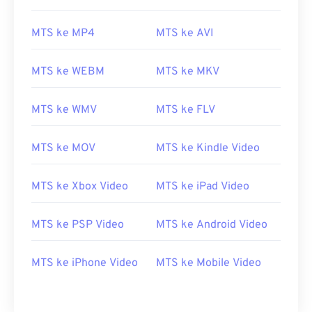
08
08
08
08
08
08
08
08
MTS ke MP4
MTS ke AVI
09
09
09
09
09
09
09
09
10
10
10
10
10
10
10
10
MTS ke WEBM
MTS ke MKV
11
11
11
11
11
11
11
11
12
12
12
12
12
12
12
12
MTS ke WMV
MTS ke FLV
13
13
13
13
13
13
13
13
MTS ke MOV
MTS ke Kindle Video
14
14
14
14
14
14
14
14
15
15
15
15
15
15
15
15
MTS ke Xbox Video
MTS ke iPad Video
16
16
16
16
16
16
16
16
17
17
17
17
17
17
17
17
MTS ke PSP Video
MTS ke Android Video
18
18
18
18
18
18
18
18
MTS ke iPhone Video
MTS ke Mobile Video
19
19
19
19
19
19
19
19
20
20
20
20
20
20
20
20