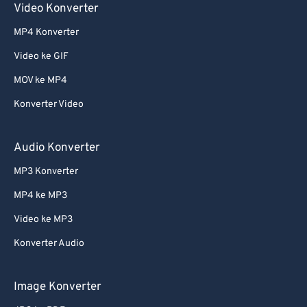
Video Konverter
61
61
MP4 Konverter
62
62
Video ke GIF
63
63
MOV ke MP4
64
64
Konverter Video
65
65
66
66
Audio Konverter
67
67
MP3 Konverter
68
68
MP4 ke MP3
69
69
Video ke MP3
70
70
Konverter Audio
71
71
72
72
Image Konverter
73
73