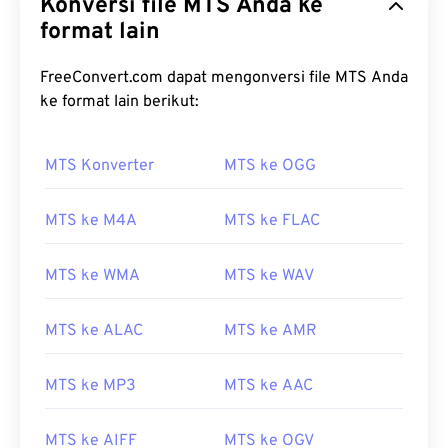
Konversi file MTS Anda ke
format lain
FreeConvert.com dapat mengonversi file MTS Anda
ke format lain berikut:
00
00
00
00
00
00
00
00
MTS Konverter
MTS ke OGG
00
00
00
00
00
00
00
00
MTS ke M4A
MTS ke FLAC
01
01
01
01
01
01
01
01
02
02
02
02
02
02
02
02
MTS ke WMA
MTS ke WAV
03
03
03
03
03
03
03
03
04
04
04
04
04
04
04
04
MTS ke ALAC
MTS ke AMR
05
05
05
05
05
05
05
05
MTS ke MP3
MTS ke AAC
06
06
06
06
06
06
06
06
07
07
07
07
07
07
07
07
MTS ke AIFF
MTS ke OGV