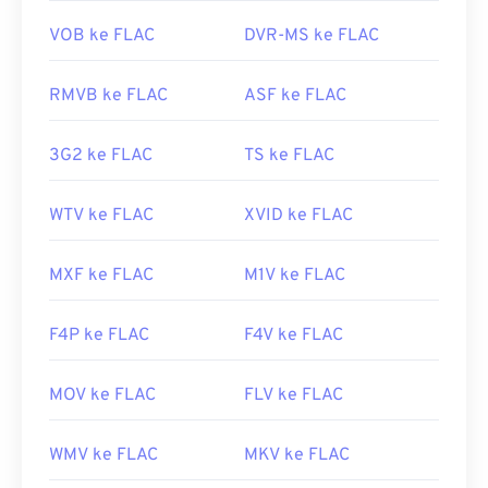
untuk dekode. Terakhir, sesuai dengan kata
https://en.wikipedia.org/wiki/Mpv_(pemutar_media)
"gratis" pada namanya,
FLAC
adalah perangkat
VOB ke FLAC
DVR-MS ke FLAC
https://mpv.io/
lunak
sumber terbuka
.
Dikembangkan oleh:
Yayasan Xiph.Org
RMVB ke FLAC
ASF ke FLAC
Rilis Awal:
2001
3G2 ke FLAC
TS ke FLAC
Tautan yang berguna:
https://en.wikipedia.org/wiki/FLAC
WTV ke FLAC
XVID ke FLAC
https://xiph.org/flac/
MXF ke FLAC
M1V ke FLAC
F4P ke FLAC
F4V ke FLAC
MOV ke FLAC
FLV ke FLAC
WMV ke FLAC
MKV ke FLAC