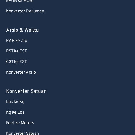
EPUB ke MOBI
66
66
Konverter Dokumen
67
67
68
68
Arsip & Waktu
69
69
RAR ke Zip
70
70
PST ke EST
71
71
CST ke EST
72
72
Konverter Arsip
73
73
74
74
Konverter Satuan
75
75
Lbs ke Kg
76
76
Kg ke Lbs
77
77
Feet ke Meters
78
78
Konverter Satuan