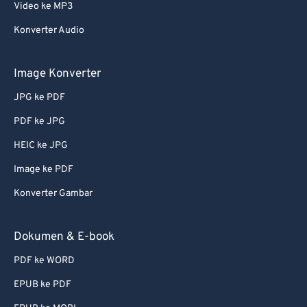
52
52
52
52
52
52
Video ke MP3
53
53
53
53
53
53
Konverter Audio
54
54
54
54
54
54
55
55
55
55
55
55
Image Konverter
56
56
56
56
56
56
JPG ke PDF
57
57
57
57
57
57
PDF ke JPG
58
58
58
58
58
58
HEIC ke JPG
59
59
59
59
59
59
Image ke PDF
60
60
Konverter Gambar
61
61
62
62
Dokumen & E-book
63
63
PDF ke WORD
64
64
EPUB ke PDF
65
65