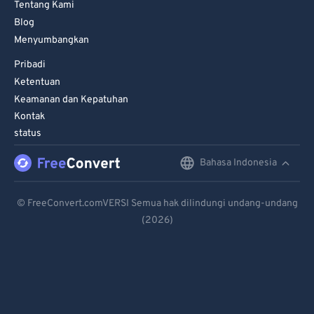
Tentang Kami
92
92
Blog
93
93
Menyumbangkan
94
94
Pribadi
Ketentuan
95
95
Keamanan dan Kepatuhan
96
96
Kontak
97
97
status
98
98
Bahasa Indonesia
English
99
99
Deutsch
© FreeConvert.comVERSI Semua hak dilindungi undang-undang
(2026)
Español
Français
Português
Italiano