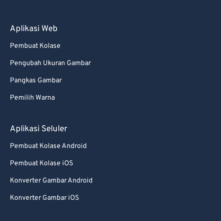
79
79
80
80
Aplikasi Web
81
81
Pembuat Kolase
82
82
Pengubah Ukuran Gambar
83
83
Pangkas Gambar
84
84
Pemilih Warna
85
85
Aplikasi Seluler
86
86
87
87
Pembuat Kolase Android
88
88
Pembuat Kolase iOS
89
89
Konverter Gambar Android
90
90
Konverter Gambar iOS
91
91