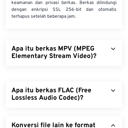
keamanan dan privasi berkas. Berkas dilindungi
dengan enkripsi SSL 256-bit dan otomatis
terhapus setelah beberapa jam.
Apa itu berkas MPV (MPEG
Elementary Stream Video)?
MPEG Elementary Stream Video (MPV) adalah
perangkat lunak pemutar media gratis dan sumber
terbuka yang beroperasi di berbagai platform,
Apa itu berkas FLAC (Free
termasuk
Android
. Fitur unggulannya adalah
pengontrol di layar (
Lossless Audio Codec)?
OSC
) yang digerakkan oleh
tetikus.
Free Lossless Audio Codec (FLAC) adalah format
Bagaimana cara membuka file
berkas yang mengecilkan ukuran berkas audio.
MPV?
Konversi file lain ke format
Sesuai dengan kata "
lossless
" pada namanya,