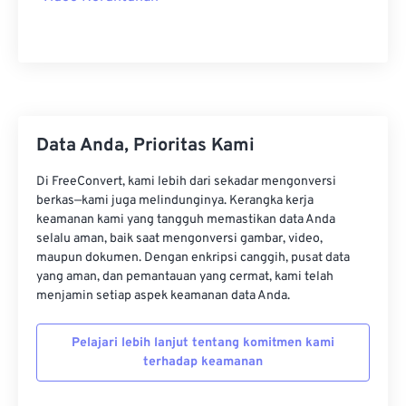
13
13
13
13
13
13
13
13
14
14
14
14
14
14
14
14
15
15
15
15
15
15
15
15
16
16
16
16
16
16
16
16
17
17
17
17
17
17
17
17
Data Anda, Prioritas Kami
18
18
18
18
18
18
18
18
Di FreeConvert, kami lebih dari sekadar mengonversi
berkas—kami juga melindunginya. Kerangka kerja
19
19
19
19
19
19
19
19
keamanan kami yang tangguh memastikan data Anda
20
20
20
20
20
20
20
20
selalu aman, baik saat mengonversi gambar, video,
maupun dokumen. Dengan enkripsi canggih, pusat data
21
21
21
21
21
21
21
21
yang aman, dan pemantauan yang cermat, kami telah
22
22
22
22
22
22
22
22
menjamin setiap aspek keamanan data Anda.
23
23
23
23
23
23
23
23
Pelajari lebih lanjut tentang komitmen kami
24
24
24
24
24
24
terhadap keamanan
25
25
25
25
25
25