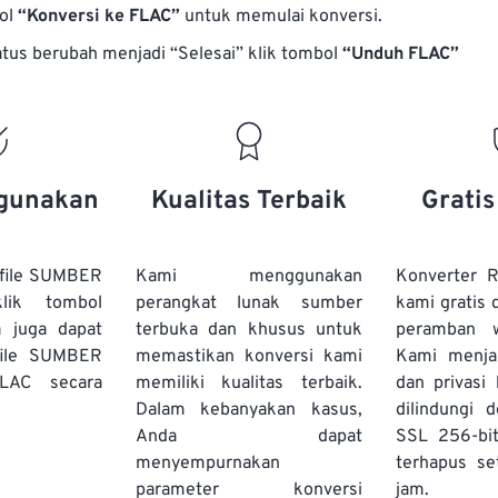
13
13
13
13
bol
“Konversi ke FLAC”
untuk memulai konversi.
17
17
17
17
14
14
14
14
atus berubah menjadi “Selesai” klik tombol
“Unduh FLAC”
18
18
18
18
15
15
15
15
19
19
19
19
16
16
16
16
20
20
20
20
17
17
17
17
21
21
21
21
18
18
18
18
gunakan
Kualitas Terbaik
Grati
22
22
22
22
19
19
19
19
23
23
23
23
20
20
20
20
file SUMBER
Kami menggunakan
Konverter
24
24
24
lik tombol
perangkat lunak sumber
kami gratis 
21
21
21
21
a juga dapat
terbuka dan khusus untuk
peramban 
25
25
25
22
22
22
22
file SUMBER
memastikan konversi kami
Kami menj
26
26
26
LAC secara
memiliki kualitas terbaik.
23
23
23
23
dan privasi
Dalam kebanyakan kasus,
dilindungi 
27
27
27
24
24
24
Anda dapat
SSL 256-bi
28
28
28
25
25
25
menyempurnakan
terhapus se
parameter konversi
29
29
29
jam.
26
26
26