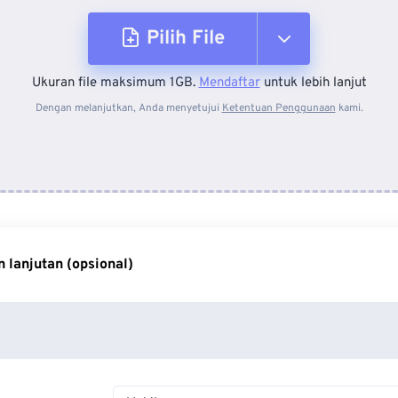
Pilih File
Ukuran file maksimum 1GB.
Mendaftar
untuk lebih lanjut
Dari Perangkat
Dengan melanjutkan, Anda menyetujui
Ketentuan Penggunaan
kami.
Dari Dropbox
Dari Google Drive
 lanjutan (opsional)
Dari OneDrive
Dari Url