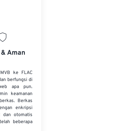
s & Aman
 RMVB ke FLAC
dan berfungsi di
web apa pun.
amin keamanan
 berkas. Berkas
dengan enkripsi
t dan otomatis
telah beberapa