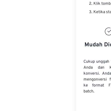
Klik tom
Ketika st
Mudah Di
Cukup unggah 
Anda dan k
konversi. And
mengonversi
ke format F
batch.