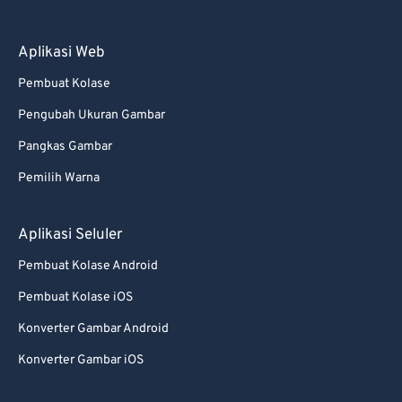
79
79
80
80
Aplikasi Web
81
81
Pembuat Kolase
82
82
Pengubah Ukuran Gambar
83
83
Pangkas Gambar
84
84
Pemilih Warna
85
85
Aplikasi Seluler
86
86
87
87
Pembuat Kolase Android
88
88
Pembuat Kolase iOS
89
89
Konverter Gambar Android
90
90
Konverter Gambar iOS
91
91