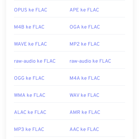
dapat dibuka di QuickTime.
untuk dekode. Terakhir, sesuai dengan kata
"gratis" pada namanya,
FLAC
adalah perangkat
OPUS ke FLAC
APE ke FLAC
Dikembangkan oleh:
Apple Inc.
lunak
sumber terbuka
.
Rilis awal:
2001
Dikembangkan oleh:
Yayasan Xiph.Org
M4B ke FLAC
OGA ke FLAC
Tautan yang berguna:
Rilis Awal:
2001
https://en.wikipedia.org/wiki/QuickTime_File_Format
WAVE ke FLAC
MP2 ke FLAC
Tautan yang berguna:
https://developer.apple.com/library/archive/documen
CH203-BBCGDDDF
https://en.wikipedia.org/wiki/FLAC
raw-audio ke FLAC
raw-audio ke FLAC
https://xiph.org/flac/
OGG ke FLAC
M4A ke FLAC
WMA ke FLAC
WAV ke FLAC
ALAC ke FLAC
AMR ke FLAC
MP3 ke FLAC
AAC ke FLAC