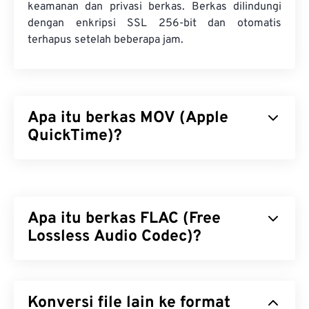
keamanan dan privasi berkas. Berkas dilindungi
dengan enkripsi SSL 256-bit dan otomatis
terhapus setelah beberapa jam.
Apa itu berkas MOV (Apple
QuickTime)?
Apple QuickTime (MOV) adalah wadah yang dapat
menampung berbagai jenis berkas multimedia,
termasuk
3D
dan
realitas virtual (VR)
. Wadah ini
Apa itu berkas FLAC (Free
dikenal bermanfaat untuk menyimpan berkas
multimedia ke perangkat pengguna. Salah satu
Lossless Audio Codec)?
fitur unggulannya adalah penyimpanan data dalam "
atom
" dan "trek" film yang memungkinkan
Free Lossless Audio Codec (FLAC) adalah format
pengeditan berkas yang sangat spesifik.
berkas yang mengecilkan ukuran berkas audio.
Konversi file lain ke format
Sesuai dengan kata "
lossless
" pada namanya,