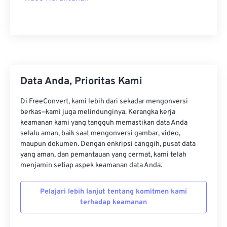
13
13
13
13
13
13
13
13
14
14
14
14
14
14
14
14
15
15
15
15
15
15
15
15
16
16
16
16
16
16
16
16
17
17
17
17
17
17
17
17
Data Anda, Prioritas Kami
18
18
18
18
18
18
18
18
Di FreeConvert, kami lebih dari sekadar mengonversi
berkas—kami juga melindunginya. Kerangka kerja
19
19
19
19
19
19
19
19
keamanan kami yang tangguh memastikan data Anda
20
20
20
20
20
20
20
20
selalu aman, baik saat mengonversi gambar, video,
maupun dokumen. Dengan enkripsi canggih, pusat data
21
21
21
21
21
21
21
21
yang aman, dan pemantauan yang cermat, kami telah
22
22
22
22
22
22
22
22
menjamin setiap aspek keamanan data Anda.
23
23
23
23
23
23
23
23
Pelajari lebih lanjut tentang komitmen kami
24
24
24
24
24
24
terhadap keamanan
25
25
25
25
25
25