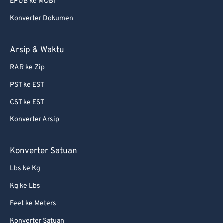
EPUB ke MOBI
66
66
Konverter Dokumen
67
67
68
68
Arsip & Waktu
69
69
RAR ke Zip
70
70
PST ke EST
71
71
CST ke EST
72
72
Konverter Arsip
73
73
74
74
Konverter Satuan
75
75
Lbs ke Kg
76
76
Kg ke Lbs
77
77
Feet ke Meters
78
78
Konverter Satuan