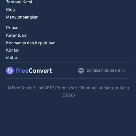
Tentang Kami
92
92
Blog
93
93
Menyumbangkan
94
94
Pribadi
Ketentuan
95
95
Keamanan dan Kepatuhan
96
96
Kontak
97
97
status
98
98
Bahasa Indonesia
English
99
99
Deutsch
© FreeConvert.comVERSI Semua hak dilindungi undang-undang
(2026)
Español
Français
Português
Italiano