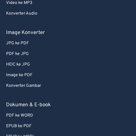
52
52
52
52
52
52
Video ke MP3
53
53
53
53
53
53
Konverter Audio
54
54
54
54
54
54
55
55
55
55
55
55
Image Konverter
56
56
56
56
56
56
JPG ke PDF
57
57
57
57
57
57
PDF ke JPG
58
58
58
58
58
58
HEIC ke JPG
59
59
59
59
59
59
Image ke PDF
60
60
Konverter Gambar
61
61
62
62
Dokumen & E-book
63
63
PDF ke WORD
64
64
EPUB ke PDF
65
65