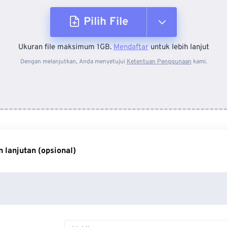
Pilih File
Ukuran file maksimum 1GB.
Mendaftar
untuk lebih lanjut
Dari Perangkat
Dengan melanjutkan, Anda menyetujui
Ketentuan Penggunaan
kami.
Dari Dropbox
Dari Google Drive
 lanjutan (opsional)
Dari OneDrive
Dari Url