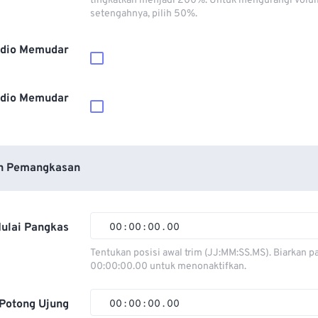
tingkatkan menjadi 200%. Untuk mengurangi volu
setengahnya, pilih 50%.
dio Memudar
dio Memudar
n Pemangkasan
ulai Pangkas
00
:
00
:
00
.
00
00
00
00
00
Tentukan posisi awal trim (JJ:MM:SS.MS). Biarkan p
00:00:00.00 untuk menonaktifkan.
01
01
01
01
02
02
02
02
Potong Ujung
00
:
00
:
00
.
00