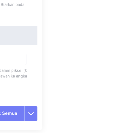
 Biarkan pada
dalam piksel (0
 bawah ke angka
k Semua
ang semua opsi
 dari Preset