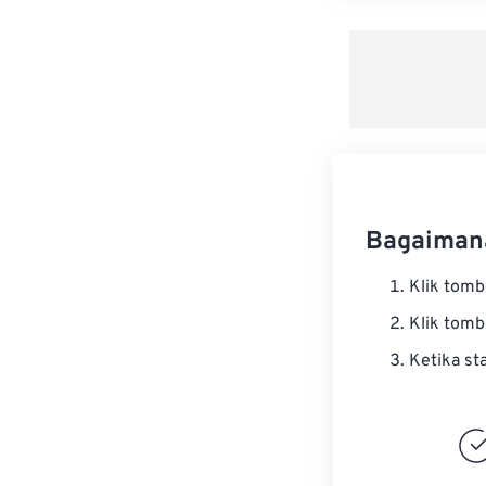
Bagaimana
Klik tom
Klik tom
Ketika st