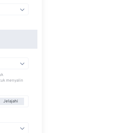
uk
ntuk menyalin
Jelajahi