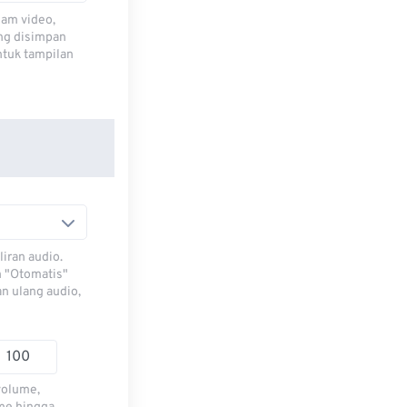
lam video,
ng disimpan
ntuk tampilan
iran audio.
h "Otomatis"
n ulang audio,
volume,