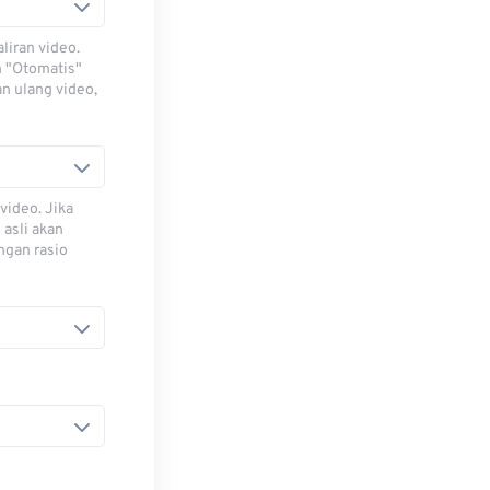
iran video.
h "Otomatis"
n ulang video,
video. Jika
 asli akan
ngan rasio