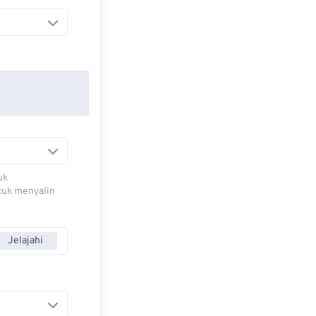
uk
ntuk menyalin
Jelajahi