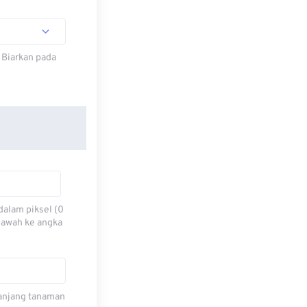
 Biarkan pada
dalam piksel (0
 bawah ke angka
 panjang tanaman