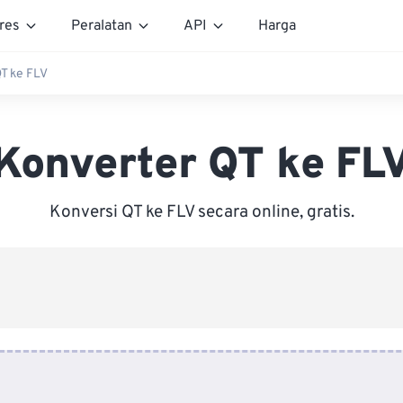
res
Peralatan
API
Harga
T ke FLV
Konverter QT ke FL
Konversi QT ke FLV secara online, gratis.