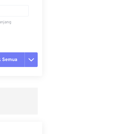
panjang
k Semua
ang semua opsi
 dari Preset
ebagai Preset