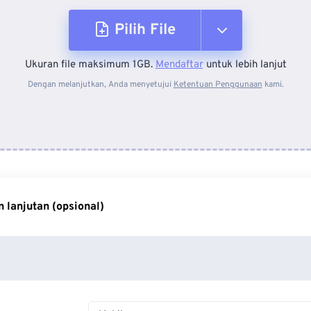
Pilih File
Ukuran file maksimum 1GB.
Mendaftar
untuk lebih lanjut
Dari Perangkat
Dengan melanjutkan, Anda menyetujui
Ketentuan Penggunaan
kami.
Dari Dropbox
Dari Google Drive
 lanjutan (opsional)
Dari OneDrive
Dari Url