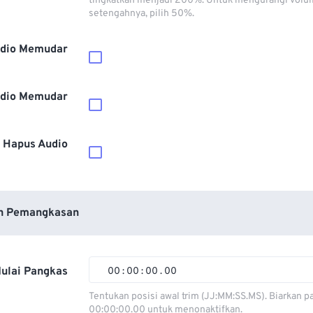
tingkatkan menjadi 200%. Untuk mengurangi volu
setengahnya, pilih 50%.
dio Memudar
dio Memudar
Hapus Audio
n Pemangkasan
ulai Pangkas
00
:
00
:
00
.
00
00
00
00
00
Tentukan posisi awal trim (JJ:MM:SS.MS). Biarkan p
00:00:00.00 untuk menonaktifkan.