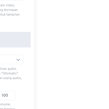
lam video,
ng disimpan
ntuk tampilan
iran audio.
h "Otomatis"
n ulang audio,
volume,