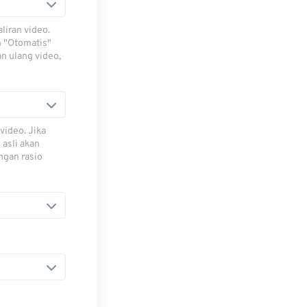
iran video.
h "Otomatis"
n ulang video,
video. Jika
 asli akan
ngan rasio