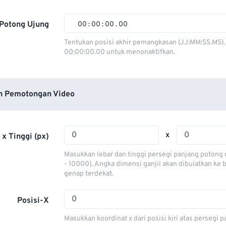
01
01
01
01
02
02
02
02
Potong Ujung
00
:
00
:
00
.
00
03
03
03
03
00
00
00
00
Tentukan posisi akhir pemangkasan (JJ:MM:SS.MS).
00:00:00.00 untuk menonaktifkan.
04
04
04
04
01
01
01
01
05
05
05
05
02
02
02
02
06
06
06
06
03
03
03
03
n Pemotongan Video
07
07
07
07
04
04
04
04
08
08
08
08
05
05
05
05
x
 x Tinggi (px)
09
09
09
09
06
06
06
06
Masukkan lebar dan tinggi persegi panjang potong 
10
10
10
10
07
07
07
07
- 10000). Angka dimensi ganjil akan dibulatkan ke
genap terdekat.
11
11
11
11
08
08
08
08
12
12
12
12
09
09
09
09
Posisi-X
13
13
13
13
10
10
10
10
Masukkan koordinat x dari posisi kiri atas persegi