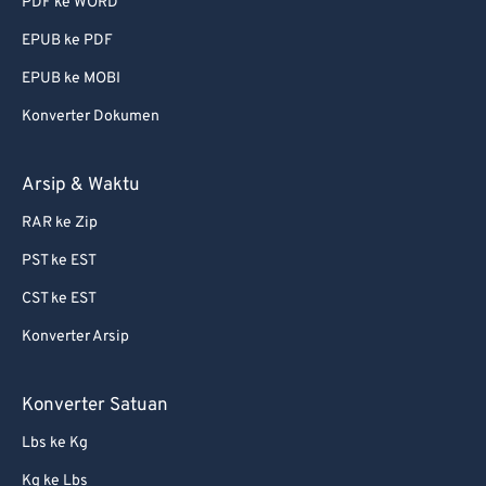
PDF ke WORD
74
74
EPUB ke PDF
75
75
EPUB ke MOBI
76
76
Konverter Dokumen
77
77
78
78
Arsip & Waktu
79
79
RAR ke Zip
80
80
PST ke EST
81
81
CST ke EST
82
82
Konverter Arsip
83
83
84
84
Konverter Satuan
85
85
Lbs ke Kg
86
86
Kg ke Lbs