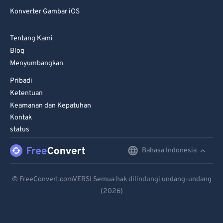
Konverter Gambar iOS
Tentang Kami
Blog
Menyumbangkan
Pribadi
Ketentuan
Keamanan dan Kepatuhan
Kontak
status
Bahasa Indonesia
English
Deutsch
© FreeConvert.comVERSI Semua hak dilindungi undang-undang
(2026)
Español
Français