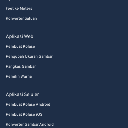
87
87
Feet ke Meters
88
88
Konverter Satuan
89
89
90
90
Aplikasi Web
91
91
Pembuat Kolase
92
92
Pengubah Ukuran Gambar
93
93
Pangkas Gambar
94
94
Pemilih Warna
95
95
96
96
Aplikasi Seluler
97
97
Pembuat Kolase Android
98
98
Pembuat Kolase iOS
99
99
Konverter Gambar Android