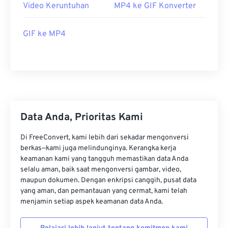
Video Keruntuhan
MP4 ke GIF Konverter
21
21
21
21
21
21
21
21
22
22
22
22
22
22
22
22
GIF ke MP4
23
23
23
23
23
23
23
23
24
24
24
24
24
24
25
25
25
25
25
25
26
26
26
26
26
26
27
27
27
27
27
27
Data Anda, Prioritas Kami
28
28
28
28
28
28
Di FreeConvert, kami lebih dari sekadar mengonversi
29
29
29
29
29
29
berkas—kami juga melindunginya. Kerangka kerja
keamanan kami yang tangguh memastikan data Anda
30
30
30
30
30
30
selalu aman, baik saat mengonversi gambar, video,
31
31
31
31
31
31
maupun dokumen. Dengan enkripsi canggih, pusat data
yang aman, dan pemantauan yang cermat, kami telah
32
32
32
32
32
32
menjamin setiap aspek keamanan data Anda.
33
33
33
33
33
33