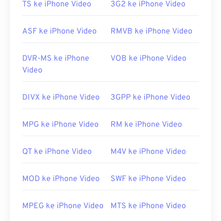
TS ke iPhone Video
3G2 ke iPhone Video
ini, coba
VLC Media Player
.
Dikembangkan oleh:
Moving Picture Experts
ASF ke iPhone Video
RMVB ke iPhone Video
Group (MPEG)
Standar:
ISO/IEC 14496
DVR-MS ke iPhone
VOB ke iPhone Video
Rilis awal:
1999
Video
Tautan yang berguna:
DIVX ke iPhone Video
3GPP ke iPhone Video
https://en.wikipedia.org/wiki/MPEG-4
https://mpeg.chiariglione.org/standar/mpeg-
MPG ke iPhone Video
RM ke iPhone Video
4.html
QT ke iPhone Video
M4V ke iPhone Video
MOD ke iPhone Video
SWF ke iPhone Video
MPEG ke iPhone Video
MTS ke iPhone Video