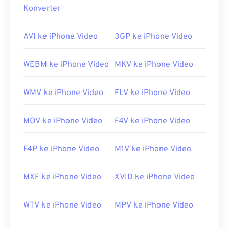
Konverter
terbaik yang tersedia saat ini.
Bagaimana cara membuka berkas
AVI ke iPhone Video
3GP ke iPhone Video
MP4?
WEBM ke iPhone Video
MKV ke iPhone Video
Berkas MP4 dapat dibuka di pemutar video bawaan
sistem operasi. Cukup klik dua kali pada berkas
WMV ke iPhone Video
FLV ke iPhone Video
tersebut. Tidak perlu perangkat lunak pihak ketiga.
Di Windows, berkas ini dapat dibuka di
Windows
Media Player
. Di Mac, berkas ini dapat dibuka di
MOV ke iPhone Video
F4V ke iPhone Video
QuickTime
.
F4P ke iPhone Video
M1V ke iPhone Video
Pada beberapa perangkat, terutama perangkat
seluler, membuka jenis berkas ini bisa menjadi
masalah. MP4 adalah wadah yang berisi berbagai
MXF ke iPhone Video
XVID ke iPhone Video
jenis data, jadi jika terjadi masalah saat membuka
berkas, biasanya berarti data di dalam wadah
WTV ke iPhone Video
MPV ke iPhone Video
tersebut (codec audio atau video) tidak kompatibel
dengan OS perangkat. Untuk mengatasi masalah