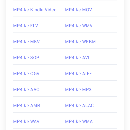
MP4 ke Kindle Video
MP4 ke MOV
MP4 ke FLV
MP4 ke WMV
00
00
00
00
00
00
00
00
MP4 ke MKV
MP4 ke WEBM
00
00
00
00
00
00
00
00
MP4 ke 3GP
MP4 ke AVI
01
01
01
01
01
01
01
01
MP4 ke OGV
MP4 ke AIFF
02
02
02
02
02
02
02
02
03
03
03
03
03
03
03
03
MP4 ke AAC
MP4 ke MP3
04
04
04
04
04
04
04
04
MP4 ke AMR
MP4 ke ALAC
05
05
05
05
05
05
05
05
06
06
06
06
06
06
06
06
MP4 ke WAV
MP4 ke WMA
07
07
07
07
07
07
07
07