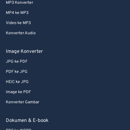
MP3 Konverter
61
61
MP4 ke MP3
62
62
Video ke MP3
63
63
Konverter Audio
64
64
65
65
Image Konverter
66
66
JPG ke PDF
67
67
PDF ke JPG
68
68
HEIC ke JPG
69
69
Image ke PDF
70
70
Konverter Gambar
71
71
72
72
Dokumen & E-book
73
73