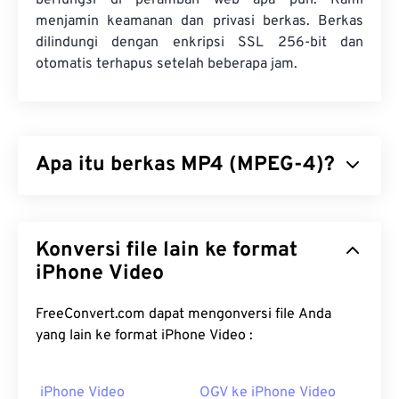
berfungsi di peramban web apa pun. Kami
menjamin keamanan dan privasi berkas. Berkas
dilindungi dengan enkripsi SSL 256-bit dan
otomatis terhapus setelah beberapa jam.
Apa itu berkas MP4 (MPEG-4)?
MPEG-4 (MP4) adalah format video kontainer yang
dapat menyimpan data multimedia, biasanya audio
Konversi file lain ke format
dan video. Format ini kompatibel dengan berbagai
perangkat dan sistem operasi, menggunakan
iPhone Video
codec
untuk mengompresi ukuran berkas,
sehingga menghasilkan berkas yang mudah
FreeConvert.com dapat mengonversi file Anda
dikelola dan disimpan. Format ini juga merupakan
yang lain ke format iPhone Video :
format video populer untuk streaming melalui
internet, seperti di YouTube. Banyak yang
iPhone Video
OGV ke iPhone Video
menganggap MP4 sebagai salah satu format video