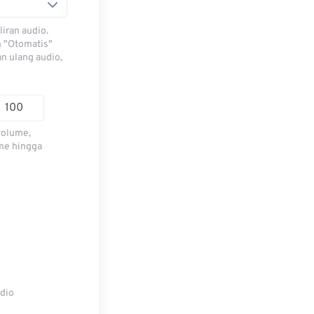
iran audio.
h "Otomatis"
n ulang audio,
volume,
me hingga
udio