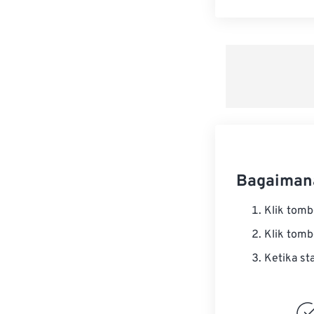
Bagaiman
Klik tom
Klik tom
Ketika st