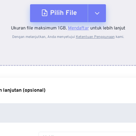
Pilih File
Ukuran file maksimum 1GB.
Mendaftar
untuk lebih lanjut
Dari Perangkat
Dengan melanjutkan, Anda menyetujui
Ketentuan Penggunaan
kami.
Dari Dropbox
Dari Google Drive
 lanjutan (opsional)
Dari OneDrive
Dari Url