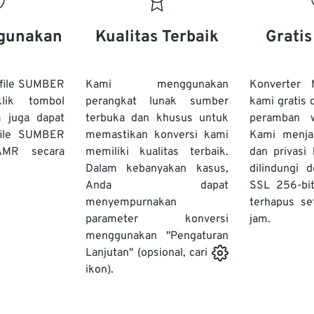
20
20
20
20
17
17
17
17
21
21
21
21
18
18
18
18
gunakan
Kualitas Terbaik
Grati
22
22
22
22
19
19
19
19
23
23
23
23
20
20
20
20
file SUMBER
Kami menggunakan
Konverter
24
24
24
lik tombol
perangkat lunak sumber
kami gratis 
21
21
21
21
a juga dapat
terbuka dan khusus untuk
peramban 
25
25
25
22
22
22
22
file SUMBER
memastikan konversi kami
Kami menj
26
26
26
AMR secara
memiliki kualitas terbaik.
23
23
23
23
dan privasi
Dalam kebanyakan kasus,
dilindungi 
27
27
27
24
24
24
Anda dapat
SSL 256-bi
28
28
28
25
25
25
menyempurnakan
terhapus se
parameter konversi
29
29
29
jam.
26
26
26
menggunakan "Pengaturan
30
30
30
27
27
27
Lanjutan" (opsional, cari
31
31
31
ikon).
28
28
28
32
32
32
29
29
29