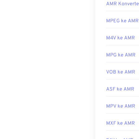
menjadi masalah
AMR Konverte
perangkat
selu
saat membuka b
VLC
,
QuickTim
video) tidak k
MPEG ke AMR
Perangkat lunak
Player
.
membuka berka
Dikembangkan 
M4V ke AMR
AMR dikompresi 
Standar:
untuk berkas m
ISO/I
MPG ke AMR
Rilis awal:
Dikembangkan 
199
Tautan yang b
Rilis Awal:
199
VOB ke AMR
https://en.wik
Tautan yang b
https://mpeg.c
https://en.wik
ASF ke AMR
https://www.ets
MPV ke AMR
MXF ke AMR