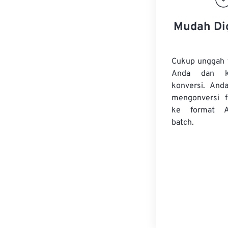
Mudah Di
Cukup unggah 
Anda dan k
konversi. And
mengonversi
ke format 
batch.