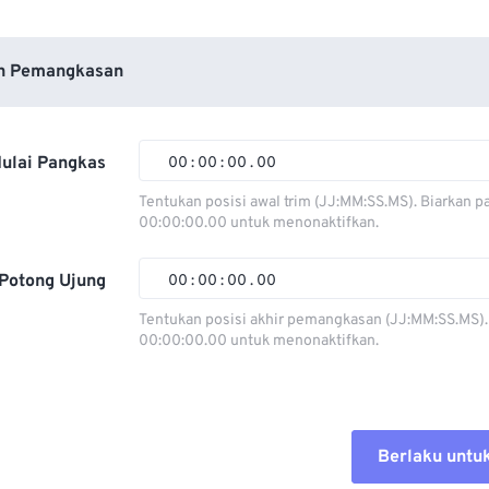
n Pemangkasan
ulai Pangkas
00
:
00
:
00
.
00
Tentukan posisi awal trim (JJ:MM:SS.MS). Biarkan p
00:00:00.00 untuk menonaktifkan.
00
00
00
00
01
01
01
01
Potong Ujung
00
:
00
:
00
.
00
02
02
02
02
Tentukan posisi akhir pemangkasan (JJ:MM:SS.MS).
00:00:00.00 untuk menonaktifkan.
03
03
03
03
00
00
00
00
04
04
04
04
01
01
01
01
05
05
05
05
02
02
02
02
Berlaku untu
06
06
06
06
03
03
03
03