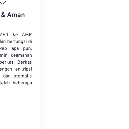
s & Aman
 MP4 ke AMR
dan berfungsi di
web apa pun.
amin keamanan
 berkas. Berkas
dengan enkripsi
t dan otomatis
telah beberapa