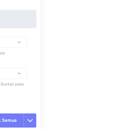
ada
 Biarkan pada
k Semua