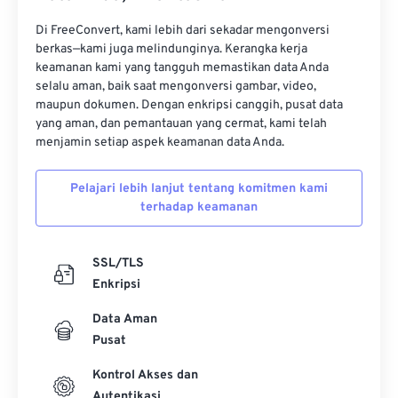
16
16
16
16
16
16
16
16
Di FreeConvert, kami lebih dari sekadar mengonversi
17
17
17
17
17
17
17
17
berkas—kami juga melindunginya. Kerangka kerja
keamanan kami yang tangguh memastikan data Anda
18
18
18
18
18
18
18
18
selalu aman, baik saat mengonversi gambar, video,
19
19
19
19
19
19
19
19
maupun dokumen. Dengan enkripsi canggih, pusat data
yang aman, dan pemantauan yang cermat, kami telah
20
20
20
20
20
20
20
20
menjamin setiap aspek keamanan data Anda.
21
21
21
21
21
21
21
21
Pelajari lebih lanjut tentang komitmen kami
22
22
22
22
22
22
22
22
terhadap keamanan
23
23
23
23
23
23
23
23
24
24
24
24
24
24
SSL/TLS
25
25
25
25
25
25
Enkripsi
26
26
26
26
26
26
Data Aman
Pusat
27
27
27
27
27
27
28
28
28
28
28
28
Kontrol Akses dan
Autentikasi