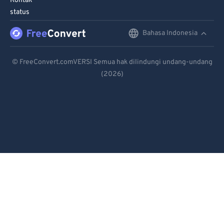
Kontak
95
95
status
96
96
Bahasa Indonesia
English
97
97
Deutsch
98
98
© FreeConvert.comVERSI Semua hak dilindungi undang-undang
99
99
(2026)
Español
Français
Português
Italiano
Dutch
日本語
简体中文
繁體中文