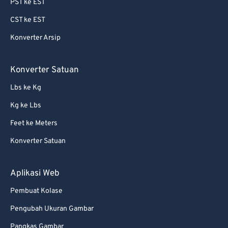
PST ke EST
69
69
CST ke EST
70
70
Konverter Arsip
71
71
72
72
Konverter Satuan
73
73
Lbs ke Kg
74
74
Kg ke Lbs
75
75
Feet ke Meters
76
76
Konverter Satuan
77
77
78
78
Aplikasi Web
79
79
Pembuat Kolase
80
80
Pengubah Ukuran Gambar
81
81
Pangkas Gambar