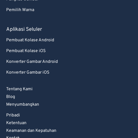
82
82
Pemilih Warna
83
83
84
84
Aplikasi Seluler
85
85
Pembuat Kolase Android
86
86
Pembuat Kolase iOS
87
87
Konverter Gambar Android
88
88
Konverter Gambar iOS
89
89
90
90
Tentang Kami
Blog
91
91
Menyumbangkan
92
92
Pribadi
93
93
Ketentuan
Keamanan dan Kepatuhan
94
94