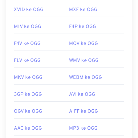
https://en.wikipedia.org/wiki/MPEG-4
XVID ke OGG
MXF ke OGG
https://mpeg.chiariglione.org/standar/mpeg-
4.html
M1V ke OGG
F4P ke OGG
F4V ke OGG
MOV ke OGG
FLV ke OGG
WMV ke OGG
MKV ke OGG
WEBM ke OGG
3GP ke OGG
AVI ke OGG
OGV ke OGG
AIFF ke OGG
AAC ke OGG
MP3 ke OGG