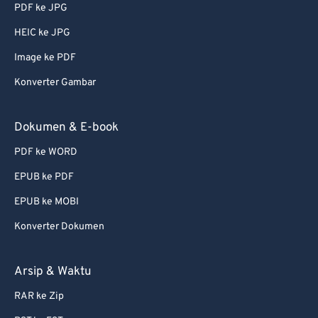
PDF ke JPG
56
56
56
56
56
56
HEIC ke JPG
57
57
57
57
57
57
Image ke PDF
58
58
58
58
58
58
Konverter Gambar
59
59
59
59
59
59
60
60
Dokumen & E-book
61
61
PDF ke WORD
62
62
EPUB ke PDF
63
63
EPUB ke MOBI
64
64
Konverter Dokumen
65
65
66
66
Arsip & Waktu
67
67
RAR ke Zip
68
68