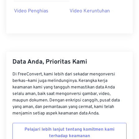
22
22
22
22
22
22
22
22
Video Penghias
Video Keruntuhan
23
23
23
23
23
23
23
23
24
24
24
24
24
24
25
25
25
25
25
25
26
26
26
26
26
26
Data Anda, Prioritas Kami
27
27
27
27
27
27
28
28
28
28
28
28
Di FreeConvert, kami lebih dari sekadar mengonversi
berkas—kami juga melindunginya. Kerangka kerja
29
29
29
29
29
29
keamanan kami yang tangguh memastikan data Anda
30
30
30
30
30
30
selalu aman, baik saat mengonversi gambar, video,
maupun dokumen. Dengan enkripsi canggih, pusat data
31
31
31
31
31
31
yang aman, dan pemantauan yang cermat, kami telah
menjamin setiap aspek keamanan data Anda.
32
32
32
32
32
32
33
33
33
33
33
33
Pelajari lebih lanjut tentang komitmen kami
34
34
34
34
34
34
terhadap keamanan