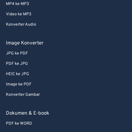
61
61
MP4 ke MP3
62
62
Video ke MP3
63
63
Konverter Audio
64
64
Image Konverter
65
65
66
66
JPG ke PDF
67
67
PDF ke JPG
68
68
HEIC ke JPG
69
69
Image ke PDF
70
70
Konverter Gambar
71
71
Dokumen & E-book
72
72
73
73
PDF ke WORD