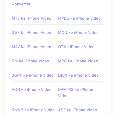
Konverter
WEBM?
Pemutar media VLC
dan
MPlayer
dapat membuka
MTS ke iPhone Video
MPEG ke iPhone Video
berkas WEBM di sistem operasi apa pun. Pilihan
bagus lainnya untuk membuka WEBM antara lain
SWF ke iPhone Video
MOD ke iPhone Video
Winamp
untuk Microsoft Windows, dan
Elmedia
untuk Mac OS X.
M4V ke iPhone Video
QT ke iPhone Video
Peramban Microsoft tidak memiliki
codec
WebM
bawaan. Oleh karena itu, pasang
codec
secara
RM ke iPhone Video
MPG ke iPhone Video
terpisah. Namun, sebagian besar peramban
mendukung berkas WEBM.
3GPP ke iPhone Video
DIVX ke iPhone Video
Dikembangkan oleh:
Google
;
CoreCodec, Inc.
Rilis awal:
2010
VOB ke iPhone Video
DVR-MS ke iPhone
Tautan yang berguna:
Video
https://en.wikipedia.org/wiki/WebM
RMVB ke iPhone Video
ASF ke iPhone Video
https://tools.google.com/dlpage/webmmf/