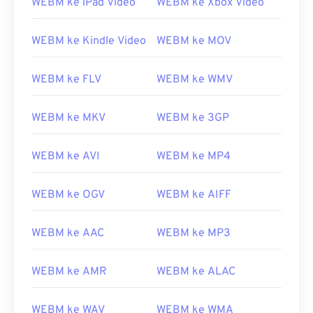
WEBM ke iPad Video
WEBM ke Xbox Video
WEBM ke Kindle Video
WEBM ke MOV
00
00
00
00
00
00
00
00
WEBM ke FLV
WEBM ke WMV
WEBM ke MKV
WEBM ke 3GP
00
00
00
00
00
00
00
00
01
01
01
01
01
01
01
01
WEBM ke AVI
WEBM ke MP4
02
02
02
02
02
02
02
02
WEBM ke OGV
WEBM ke AIFF
03
03
03
03
03
03
03
03
04
04
04
04
04
04
04
04
WEBM ke AAC
WEBM ke MP3
05
05
05
05
05
05
05
05
06
06
06
06
06
06
06
06
WEBM ke AMR
WEBM ke ALAC
07
07
07
07
07
07
07
07
WEBM ke WAV
WEBM ke WMA