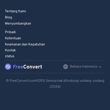
Tentang Kami
Blog
Menyumbangkan
Pribadi
Ketentuan
Keamanan dan Kepatuhan
Kontak
status
Bahasa Indonesia
English
Deutsch
© FreeConvert.comVERSI Semua hak dilindungi undang-undang
(2026)
Español
Français
Português