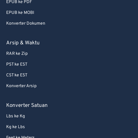
74
74
EPUB ke PDF
75
75
EPUB ke MOBI
76
76
Konverter Dokumen
77
77
Arsip & Waktu
78
78
79
79
RAR ke Zip
80
80
PST ke EST
81
81
CST ke EST
82
82
Konverter Arsip
83
83
Konverter Satuan
84
84
Lbs ke Kg
85
85
86
86
Kg ke Lbs
87
87
Feet ke Meters