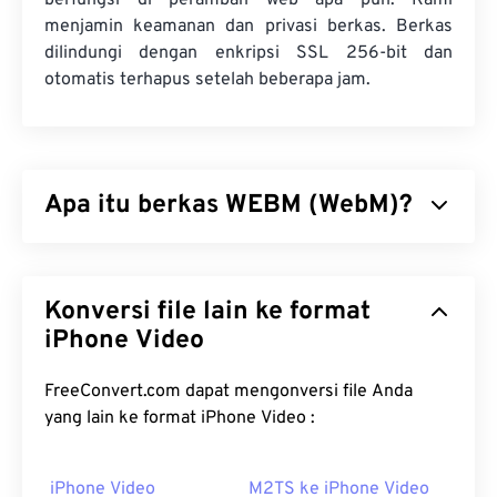
berfungsi di peramban web apa pun. Kami
menjamin keamanan dan privasi berkas. Berkas
dilindungi dengan enkripsi SSL 256-bit dan
otomatis terhapus setelah beberapa jam.
Apa itu berkas WEBM (WebM)?
WebM (WEBM) adalah wadah berkas
berlisensi
bebas
yang dirancang untuk web. Awalnya, wadah
Konversi file lain ke format
ini dirancang agar kompatibel dengan HTML5.
WebM mendukung bab, teks, subtitel, tag
iPhone Video
metadata, streaming, lampiran, codec 3D, wadah
3D, dan pemutar perangkat keras. WEBM
FreeConvert.com dapat mengonversi file Anda
mengompresi aliran video dengan codec
VP8
atau
yang lain ke format iPhone Video :
VP9
, ​​dan audio dengan codec
Vorbis
atau
Opus
.
iPhone Video
M2TS ke iPhone Video
Bagaimana cara membuka berkas