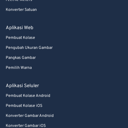
88
88
Konverter Satuan
89
89
Aplikasi Web
90
90
Pembuat Kolase
91
91
Pengubah Ukuran Gambar
92
92
93
93
Pangkas Gambar
94
94
Pemilih Warna
95
95
Aplikasi Seluler
96
96
Pembuat Kolase Android
97
97
Pembuat Kolase iOS
98
98
Konverter Gambar Android
99
99
Konverter Gambar iOS