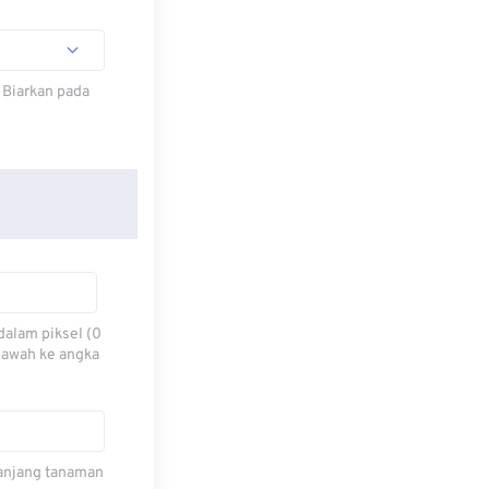
 Biarkan pada
dalam piksel (0
 bawah ke angka
 panjang tanaman