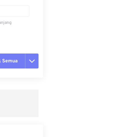
panjang
k Semua
ang semua opsi
 dari Preset
ebagai Preset