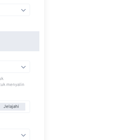
uk
ntuk menyalin
Jelajahi