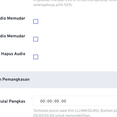
tingkatkan menjadi 200%. Untuk mengurangi volu
setengahnya, pilih 50%.
dio Memudar
dio Memudar
Hapus Audio
n Pemangkasan
ulai Pangkas
00
:
00
:
00
.
00
00
00
00
00
Tentukan posisi awal trim (JJ:MM:SS.MS). Biarkan p
00:00:00.00 untuk menonaktifkan.