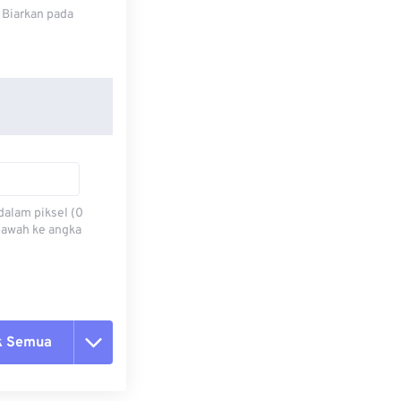
 Biarkan pada
dalam piksel (0
 bawah ke angka
k Semua
ang semua opsi
 dari Preset