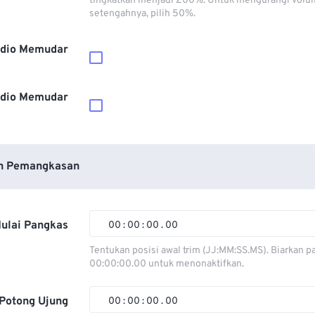
tingkatkan menjadi 200%. Untuk mengurangi volu
setengahnya, pilih 50%.
dio Memudar
dio Memudar
n Pemangkasan
ulai Pangkas
00
:
00
:
00
.
00
00
00
00
00
Tentukan posisi awal trim (JJ:MM:SS.MS). Biarkan p
00:00:00.00 untuk menonaktifkan.
01
01
01
01
02
02
02
02
Potong Ujung
00
:
00
:
00
.
00