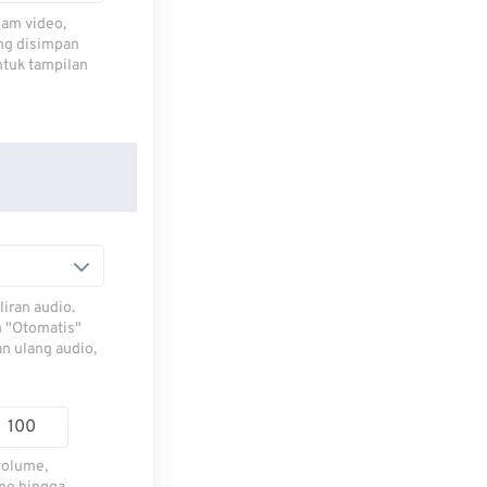
lam video,
ng disimpan
ntuk tampilan
iran audio.
h "Otomatis"
n ulang audio,
volume,