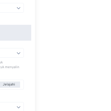
uk
ntuk menyalin
Jelajahi