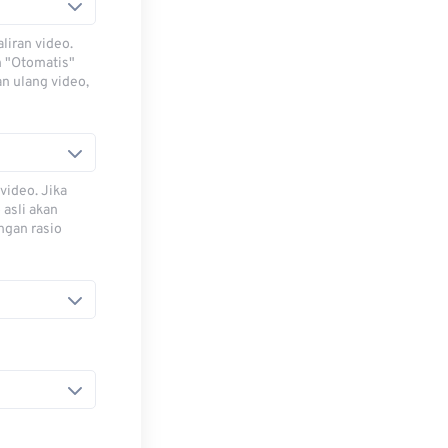
iran video.
h "Otomatis"
n ulang video,
video. Jika
 asli akan
ngan rasio