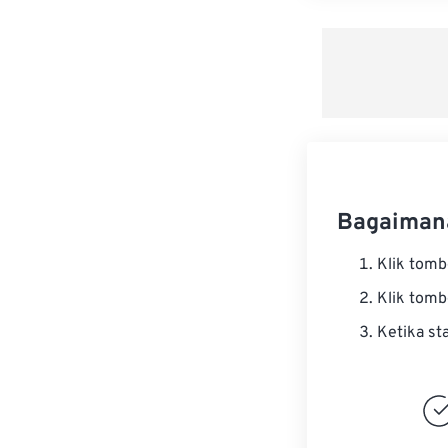
Bagaiman
Klik tom
Klik tom
Ketika st