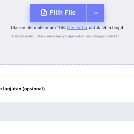
Pilih File
Ukuran file maksimum 1GB.
Mendaftar
untuk lebih lanjut
Dari Perangkat
Dengan melanjutkan, Anda menyetujui
Ketentuan Penggunaan
kami.
Dari Dropbox
Dari Google Drive
 lanjutan (opsional)
Dari OneDrive
Dari Url