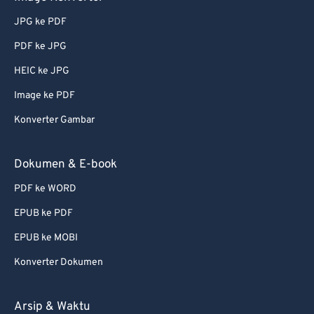
73
73
JPG ke PDF
74
74
PDF ke JPG
75
75
HEIC ke JPG
76
76
Image ke PDF
77
77
78
78
Konverter Gambar
79
79
Dokumen & E-book
80
80
PDF ke WORD
81
81
EPUB ke PDF
82
82
EPUB ke MOBI
83
83
Konverter Dokumen
84
84
85
85
Arsip & Waktu
86
86