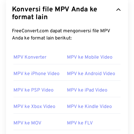
Konversi file MPV Anda ke
format lain
FreeConvert.com dapat mengonversi file MPV
Anda ke format lain berikut:
00
00
00
00
00
00
00
00
MPV Konverter
MPV ke Mobile Video
00
00
00
00
00
00
00
00
01
01
01
01
01
01
01
01
MPV ke iPhone Video
MPV ke Android Video
02
02
02
02
02
02
02
02
MPV ke PSP Video
MPV ke iPad Video
03
03
03
03
03
03
03
03
04
04
04
04
04
04
04
04
MPV ke Xbox Video
MPV ke Kindle Video
05
05
05
05
05
05
05
05
MPV ke MOV
MPV ke FLV
06
06
06
06
06
06
06
06
07
07
07
07
07
07
07
07