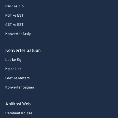
RAR ke Zip
87
87
PST ke EST
88
88
CST ke EST
89
89
Konverter Arsip
90
90
91
91
Konverter Satuan
92
92
Lbs ke Kg
93
93
Kg ke Lbs
94
94
Feet ke Meters
95
95
Konverter Satuan
96
96
97
97
Aplikasi Web
98
98
Pembuat Kolase
99
99