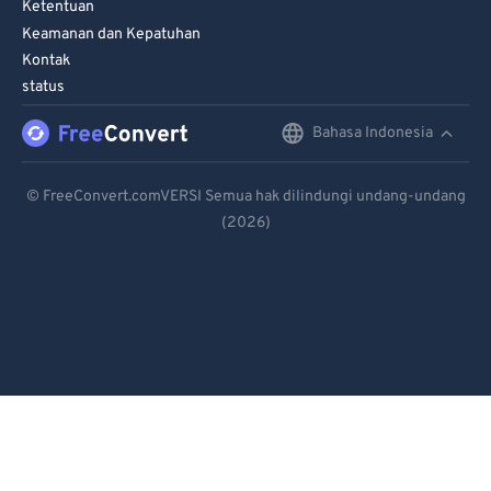
Ketentuan
Keamanan dan Kepatuhan
Kontak
status
Bahasa Indonesia
English
Deutsch
© FreeConvert.comVERSI Semua hak dilindungi undang-undang
(2026)
Español
Français
Português
Italiano
Dutch
日本語