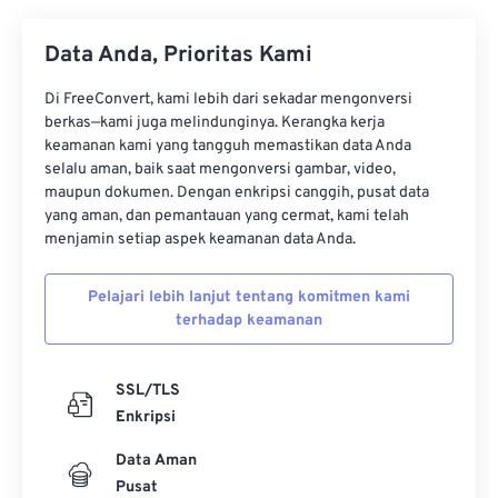
34
34
34
34
34
34
Data Anda, Prioritas Kami
35
35
35
35
35
35
36
36
36
36
36
36
Di FreeConvert, kami lebih dari sekadar mengonversi
berkas—kami juga melindunginya. Kerangka kerja
37
37
37
37
37
37
keamanan kami yang tangguh memastikan data Anda
selalu aman, baik saat mengonversi gambar, video,
38
38
38
38
38
38
maupun dokumen. Dengan enkripsi canggih, pusat data
39
39
39
39
39
39
yang aman, dan pemantauan yang cermat, kami telah
menjamin setiap aspek keamanan data Anda.
40
40
40
40
40
40
41
41
41
41
41
41
Pelajari lebih lanjut tentang komitmen kami
terhadap keamanan
42
42
42
42
42
42
43
43
43
43
43
43
SSL/TLS
44
44
44
44
44
44
Enkripsi
45
45
45
45
45
45
Data Aman
46
46
46
46
46
46
Pusat