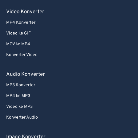
60
60
Video Konverter
61
61
MP4 Konverter
62
62
Video ke GIF
63
63
64
64
MOV ke MP4
65
65
Konverter Video
66
66
Audio Konverter
67
67
MP3 Konverter
68
68
MP4 ke MP3
69
69
Video ke MP3
70
70
71
71
Konverter Audio
72
72
Image Konverter