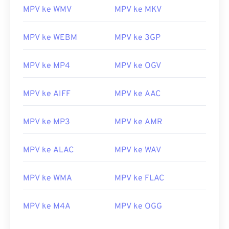
MPV ke WMV
MPV ke MKV
08
08
08
08
08
08
08
08
09
09
09
09
09
09
09
09
MPV ke WEBM
MPV ke 3GP
10
10
10
10
10
10
10
10
MPV ke MP4
MPV ke OGV
11
11
11
11
11
11
11
11
12
12
12
12
12
12
12
12
MPV ke AIFF
MPV ke AAC
13
13
13
13
13
13
13
13
14
14
14
14
14
14
14
14
MPV ke MP3
MPV ke AMR
15
15
15
15
15
15
15
15
MPV ke ALAC
MPV ke WAV
16
16
16
16
16
16
16
16
17
17
17
17
17
17
17
17
MPV ke WMA
MPV ke FLAC
18
18
18
18
18
18
18
18
MPV ke M4A
MPV ke OGG
19
19
19
19
19
19
19
19
20
20
20
20
20
20
20
20