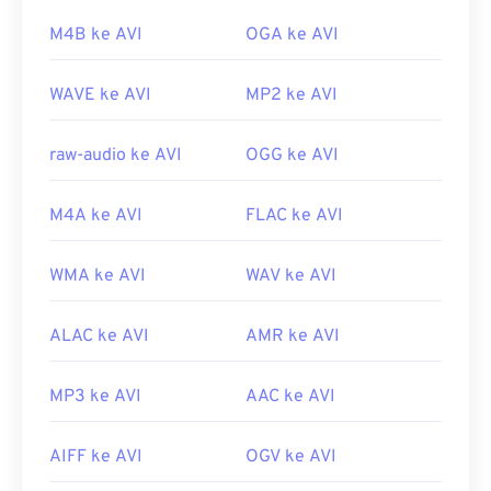
Tautan yang berguna:
https://mpv.io/
M4B ke AVI
OGA ke AVI
https://en.wikipedia.org/wiki/Audio_Video_Interleave
https://tools.ietf.org/html/rfc2361
WAVE ke AVI
MP2 ke AVI
raw-audio ke AVI
OGG ke AVI
M4A ke AVI
FLAC ke AVI
WMA ke AVI
WAV ke AVI
ALAC ke AVI
AMR ke AVI
MP3 ke AVI
AAC ke AVI
AIFF ke AVI
OGV ke AVI