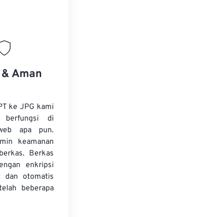
s & Aman
PT ke JPG kami
 berfungsi di
web apa pun.
amin keamanan
 berkas. Berkas
dengan enkripsi
t dan otomatis
telah beberapa