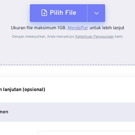
Pilih File
Ukuran file maksimum 1GB.
Mendaftar
untuk lebih lanjut
Dari Perangkat
Dengan melanjutkan, Anda menyetujui
Ketentuan Penggunaan
kami.
Dari Dropbox
Dari Google Drive
 lanjutan (opsional)
Dari OneDrive
men
Dari Url