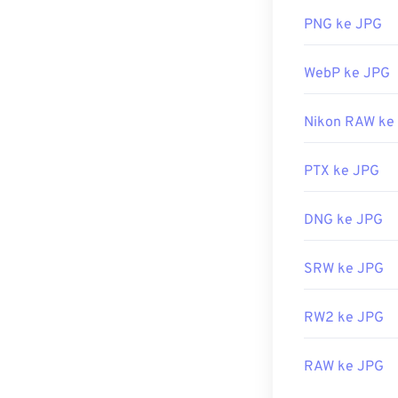
PNG ke JPG
Hampir semua 
JPG. Cukup klik
WebP ke JPG
penampil gamba
tertentu guna 
Nikon RAW ke
File JPG terbu
seperti
Microso
ukuran gambar
PTX ke JPG
Dikembangkan 
DNG ke JPG
Rilis Awal:
18 
Alat JPG Terka
SRW ke JPG
Gunakan
Pemil
RW2 ke JPG
RAW ke JPG