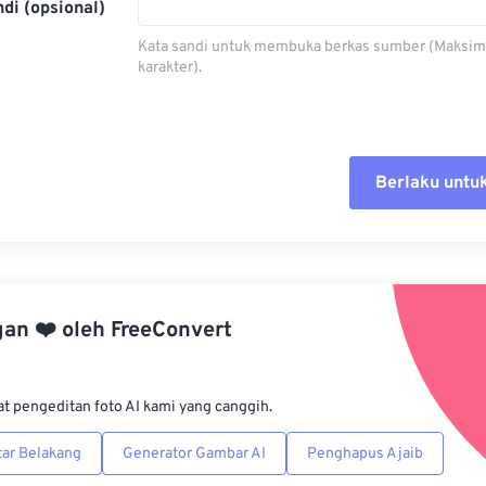
di (opsional)
Kata sandi untuk membuka berkas sumber (Maksim
karakter).
Berlaku untu
Setel ul
Terapkan
gan
❤️
oleh
FreeConvert
Simpan s
at pengeditan foto AI kami yang canggih.
ar Belakang
Generator Gambar AI
Penghapus Ajaib