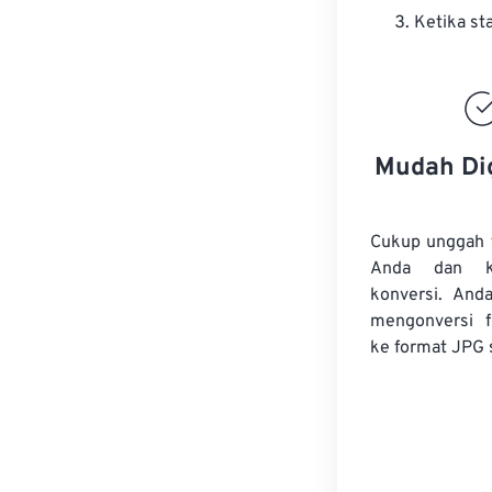
Ketika st
Mudah Di
Cukup unggah 
Anda dan k
konversi. And
mengonversi
ke format JPG 