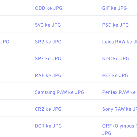
ODD ke JPG
GIF ke JPG
program dan aplikasi penampil gambar mengenali dan dapat 
 dua kali pada berkas JPG, biasanya berkas tersebut akan terb
SVG ke JPG
PSD ke JPG
r, editor gambar, atau peramban web bawaan Anda. Untuk mem
membuka berkas, gunakan klik kanan, lalu pilih "Buka dengan" 
 JPG
SR2 ke JPG
Leica RAW ke 
ka otomatis di peramban web populer seperti
Chrome
, aplikasi
ft Photos
, dan aplikasi Mac OS seperti
Apple Preview
. Untuk
 JPEG, gunakan alat
Pengubah Ukuran Gambar
kami.
SRF ke JPG
KDC ke JPG
oleh:
Joint Photographic Experts Group
RAF ke JPG
PEF ke JPG
September 1992
it:
Samsung RAW ke JPG
Pentax RAW ke
ih Warna
kami untuk memilih warna dari gambar
CR2 ke JPG
Sony RAW ke J
DCR ke JPG
ORF (Olympus 
JPG