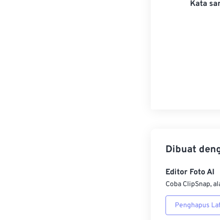
Kata san
Dibuat den
Editor Foto AI
Coba ClipSnap, al
Penghapus Lat