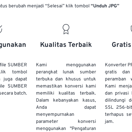
atus berubah menjadi “Selesai” klik tombol
“Unduh JPG”
gunakan
Kualitas Terbaik
Grati
file SUMBER
Kami menggunakan
Konverter P
lik tombol
perangkat lunak sumber
gratis dan
a juga dapat
terbuka dan khusus untuk
peramban 
file SUMBER
memastikan konversi kami
Kami menj
secara batch.
memiliki kualitas terbaik.
dan privasi
Dalam kebanyakan kasus,
dilindungi 
Anda dapat
SSL 256-bi
menyempurnakan
terhapus se
parameter konversi
jam.
menggunakan "Pengaturan