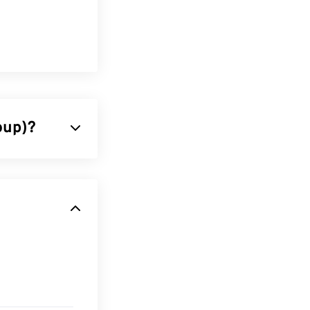
oup)?
g menggunakan
enjadi alasan
membuatnya
nda dapat
gga 80%!
JPG ke WebP
,