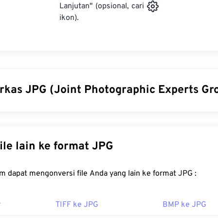
Lanjutan" (opsional, cari
ikon).
erkas JPG (Joint Photographic Experts Gr
tographic Experts Group) adalah format berkas universal yan
k mengompres foto dan grafik. Kompresi JPG yang signifikan m
yang luas. Karena itu, ukuran berkas JPG yang relatif kecil 
Konversi file lain ke format JPG
uk dipindahkan melalui internet dan digunakan di situs web. A
lat
kompres JPEG
kami
untuk mengurangi ukuran berkas hin
FreeConvert.com dapat mengonversi file Anda yang lain ke format JPG :
utuhkan kompresi yang lebih baik, Anda dapat mengonversi
 format berkas yang lebih baru dan lebih mudah dikompresi.
r
TIFF ke JPG
BMP ke JPG
a cara membuka berkas JPG?