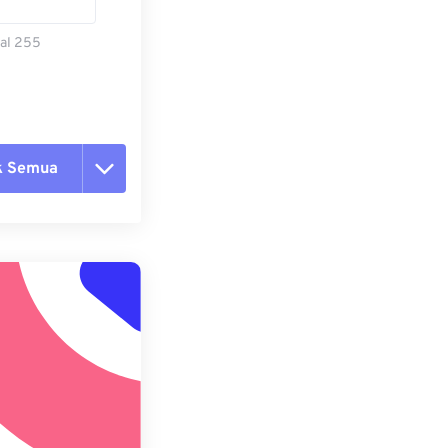
al 255
k Semua
ang semua opsi
 dari Preset
ebagai Preset