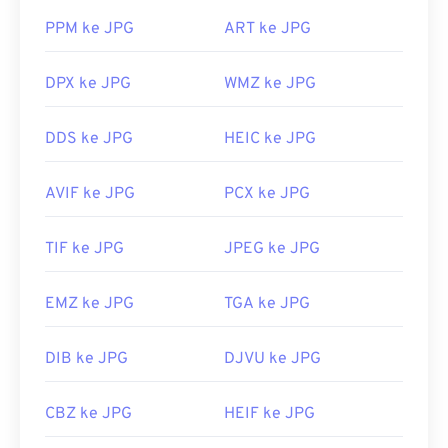
populer seperti
Chrome
, aplikasi Microsoft seperti
Tautan yang berguna:
PPM ke JPG
ART ke JPG
Microsoft Photos
, dan aplikasi Mac OS seperti
https://www.lifewire.com/psd-file-2622194
Apple Preview
. Untuk mengubah ukuran gambar
DPX ke JPG
WMZ ke JPG
JPEG, gunakan alat
Pengubah Ukuran Gambar
kami.
DDS ke JPG
HEIC ke JPG
Dikembangkan oleh:
Joint Photographic Experts
Group
AVIF ke JPG
PCX ke JPG
Rilis Awal:
18 September 1992
Alat JPG Terkait:
TIF ke JPG
JPEG ke JPG
Gunakan
Pemilih Warna
kami untuk memilih warna
dari gambar
EMZ ke JPG
TGA ke JPG
DIB ke JPG
DJVU ke JPG
CBZ ke JPG
HEIF ke JPG