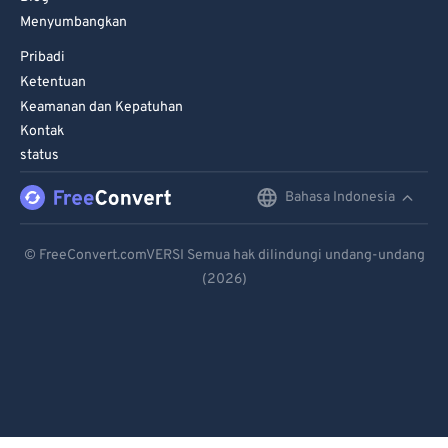
Menyumbangkan
Pribadi
Ketentuan
Keamanan dan Kepatuhan
Kontak
status
Bahasa Indonesia
English
Deutsch
© FreeConvert.comVERSI Semua hak dilindungi undang-undang
(2026)
Español
Français
Português
Italiano
Dutch