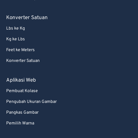
56
56
56
56
56
56
57
57
57
57
57
57
Konverter Satuan
58
58
58
58
58
58
Lbs ke Kg
59
59
59
59
59
59
Kg ke Lbs
60
60
Feet ke Meters
61
61
Konverter Satuan
62
62
63
63
Aplikasi Web
64
64
Pembuat Kolase
65
65
Pengubah Ukuran Gambar
66
66
Pangkas Gambar
67
67
Pemilih Warna
68
68