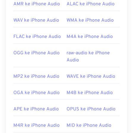
Awave Studio
. Ini adalah alat yang sangat
AMR ke iPhone Audio
ALAC ke iPhone Audio
serbaguna untuk membuka RMI, serta format
berkas audio lainnya.
WAV ke iPhone Audio
WMA ke iPhone Audio
Di berbagai platform,
pemutar media VLC
adalah
alat lain yang ampuh untuk membuka berkas RMI.
FLAC ke iPhone Audio
M4A ke iPhone Audio
Selain itu, di Windows, pilihan bagus lainnya adalah
Karaoke Player dari vanBasco
,
Windows Media
OGG ke iPhone Audio
raw-audio ke iPhone
Player
, dan
Noteworthy Player
.
Audio
Dikembangkan oleh:
Asosiasi Produsen MIDI
Rilis Awal:
1983
MP2 ke iPhone Audio
WAVE ke iPhone Audio
Tautan yang berguna:
OGA ke iPhone Audio
M4B ke iPhone Audio
https://en.wikipedia.org/wiki/MIDI
https://www.midi.org/spesifikasi
APE ke iPhone Audio
OPUS ke iPhone Audio
M4R ke iPhone Audio
MID ke iPhone Audio