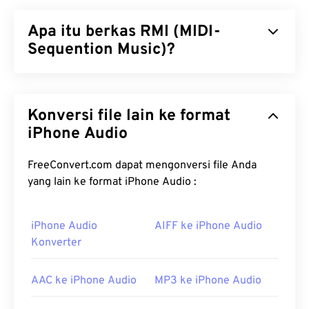
Apa itu berkas RMI (MIDI-
Sequention Music)?
MIDI-Sequention Music (RMI) adalah format berkas
Musical Instrument Digital Interface (MIDI) yang
Konversi file lain ke format
berada dalam wadah Resource Interchange File
Format (
iPhone Audio
RIFF
). Di dalam wadah tersebut, peran
berkas RMI adalah untuk memberikan instruksi
dan menyimpan komentar. Selain itu, berkas RMI
FreeConvert.com dapat mengonversi file Anda
tidak berisi data audio. Salah satu fitur unggulan
yang lain ke format iPhone Audio :
RMI adalah dapat memuat berkas Downloadable
Sounds (
DLS
).
iPhone Audio
AIFF ke iPhone Audio
Konverter
Bagaimana cara membuka berkas
RMI?
AAC ke iPhone Audio
MP3 ke iPhone Audio
Program ideal untuk membuka berkas RMI adalah