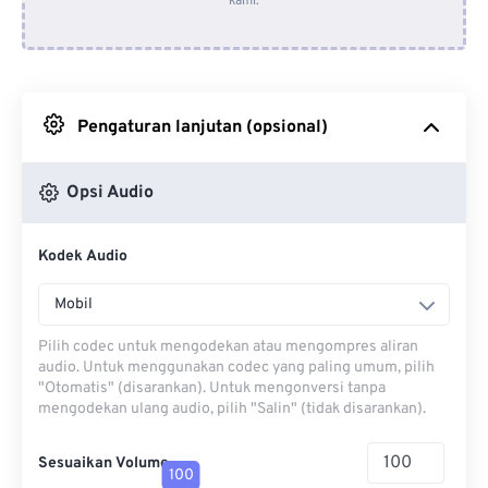
kami.
Dari Dropbox
Dari Google Drive
Pengaturan lanjutan (opsional)
Dari OneDrive
Opsi Audio
Dari Url
Kodek Audio
Mobil
Pilih codec untuk mengodekan atau mengompres aliran
audio. Untuk menggunakan codec yang paling umum, pilih
"Otomatis" (disarankan). Untuk mengonversi tanpa
mengodekan ulang audio, pilih "Salin" (tidak disarankan).
Sesuaikan Volume
100