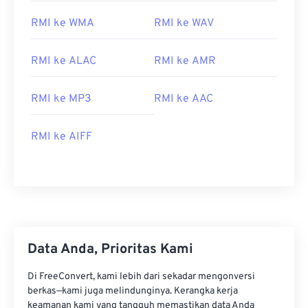
RMI ke WMA
RMI ke WAV
RMI ke ALAC
RMI ke AMR
RMI ke MP3
RMI ke AAC
RMI ke AIFF
00
00
00
00
00
00
00
00
00
00
00
00
00
00
00
00
Data Anda, Prioritas Kami
01
01
01
01
01
01
01
01
Di FreeConvert, kami lebih dari sekadar mengonversi
02
02
02
02
02
02
02
02
berkas—kami juga melindunginya. Kerangka kerja
keamanan kami yang tangguh memastikan data Anda