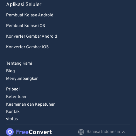
69
69
Aplikasi Seluler
70
70
Pembuat Kolase Android
71
71
Pembuat Kolase iOS
72
72
Konverter Gambar Android
73
73
Konverter Gambar iOS
74
74
Tentang Kami
75
75
Blog
76
76
Menyumbangkan
77
77
Pribadi
78
78
Ketentuan
Keamanan dan Kepatuhan
79
79
Kontak
80
80
status
81
81
Bahasa Indonesia
English