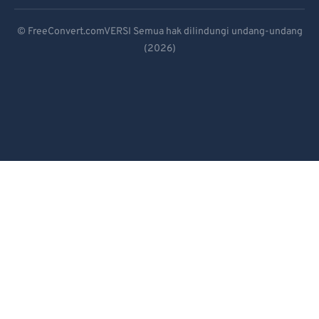
82
82
Deutsch
83
83
© FreeConvert.comVERSI Semua hak dilindungi undang-undang
84
84
(2026)
Español
85
85
Français
86
86
Português
87
87
Italiano
88
88
Dutch
89
89
90
90
日本語
91
91
简体中文
92
92
繁體中文
93
93
한국어
94
94
Svenska
95
95