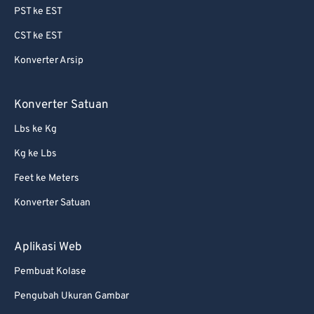
PST ke EST
64
64
CST ke EST
65
65
Konverter Arsip
66
66
67
67
Konverter Satuan
68
68
Lbs ke Kg
69
69
Kg ke Lbs
70
70
Feet ke Meters
71
71
Konverter Satuan
72
72
73
73
Aplikasi Web
74
74
Pembuat Kolase
75
75
Pengubah Ukuran Gambar
76
76