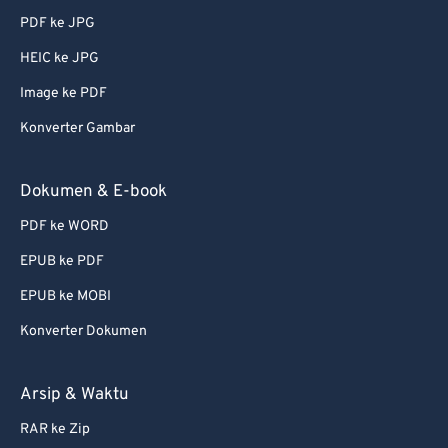
PDF ke JPG
51
51
51
51
51
51
HEIC ke JPG
52
52
52
52
52
52
Image ke PDF
53
53
53
53
53
53
Konverter Gambar
54
54
54
54
54
54
55
55
55
55
55
55
Dokumen & E-book
56
56
56
56
56
56
PDF ke WORD
57
57
57
57
57
57
EPUB ke PDF
58
58
58
58
58
58
EPUB ke MOBI
59
59
59
59
59
59
Konverter Dokumen
60
60
61
61
Arsip & Waktu
62
62
RAR ke Zip
63
63