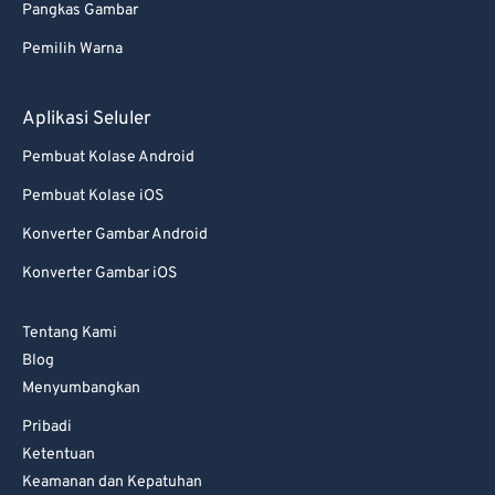
Pangkas Gambar
77
77
Pemilih Warna
78
78
79
79
Aplikasi Seluler
80
80
Pembuat Kolase Android
81
81
Pembuat Kolase iOS
82
82
Konverter Gambar Android
83
83
Konverter Gambar iOS
84
84
85
85
Tentang Kami
86
86
Blog
Menyumbangkan
87
87
Pribadi
88
88
Ketentuan
89
89
Keamanan dan Kepatuhan