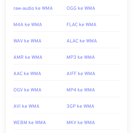
raw-audio ke WMA
OGG ke WMA
Tautan yang berguna:
https://en.wikipedia.org/wiki/Windows_Media_Audio
M4A ke WMA
FLAC ke WMA
https://docs.microsoft.com/en-
us/windows/desktop/medfound/windows-media-
WAV ke WMA
ALAC ke WMA
codecs
AMR ke WMA
MP3 ke WMA
AAC ke WMA
AIFF ke WMA
OGV ke WMA
MP4 ke WMA
AVI ke WMA
3GP ke WMA
WEBM ke WMA
MKV ke WMA