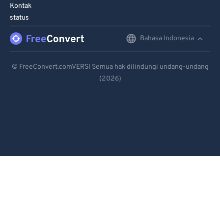
90
90
Kontak
status
91
91
92
92
Bahasa Indonesia
English
93
93
Deutsch
© FreeConvert.comVERSI Semua hak dilindungi undang-undang
94
94
(2026)
Español
95
95
Français
96
96
Português
97
97
98
98
Italiano
99
99
Dutch
日本語
简体中文