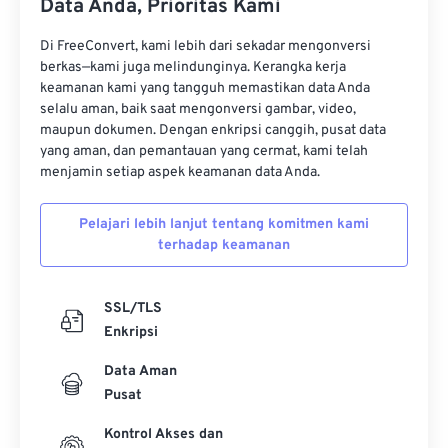
Data Anda, Prioritas Kami
11
11
11
11
11
11
11
11
12
12
12
12
12
12
12
12
Di FreeConvert, kami lebih dari sekadar mengonversi
berkas—kami juga melindunginya. Kerangka kerja
13
13
13
13
13
13
13
13
keamanan kami yang tangguh memastikan data Anda
selalu aman, baik saat mengonversi gambar, video,
14
14
14
14
14
14
14
14
maupun dokumen. Dengan enkripsi canggih, pusat data
15
15
15
15
15
15
15
15
yang aman, dan pemantauan yang cermat, kami telah
menjamin setiap aspek keamanan data Anda.
16
16
16
16
16
16
16
16
17
17
17
17
17
17
17
17
Pelajari lebih lanjut tentang komitmen kami
terhadap keamanan
18
18
18
18
18
18
18
18
19
19
19
19
19
19
19
19
SSL/TLS
20
20
20
20
20
20
20
20
Enkripsi
21
21
21
21
21
21
21
21
Data Aman
22
22
22
22
22
22
22
22
Pusat
23
23
23
23
23
23
23
23
Kontrol Akses dan