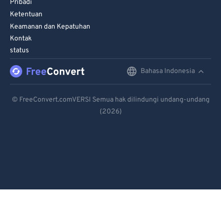
Pribadi
Ketentuan
Keamanan dan Kepatuhan
Kontak
status
Bahasa Indonesia
English
Deutsch
© FreeConvert.comVERSI Semua hak dilindungi undang-undang
(2026)
Español
Français
Português
Italiano
Dutch
日本語