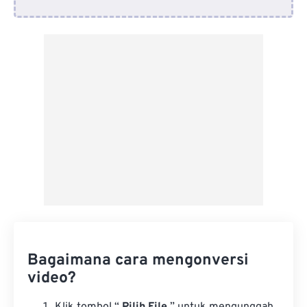
Dari Google Drive
Dari OneDrive
Dari Url
Bagaimana cara mengonversi
video?