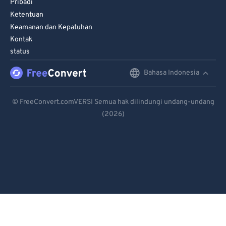
Pribadi
Ketentuan
Keamanan dan Kepatuhan
Kontak
status
Bahasa Indonesia
English
Deutsch
© FreeConvert.comVERSI Semua hak dilindungi undang-undang
(2026)
Español
Français
Português
Italiano
Dutch
日本語