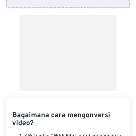
Dari Google Drive
Dari OneDrive
Dari Url
Bagaimana cara mengonversi
video?