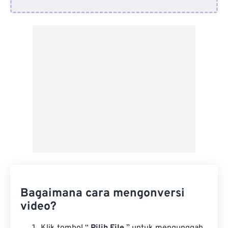
Dari Google Drive
Dari OneDrive
Dari Url
Bagaimana cara mengonversi
video?