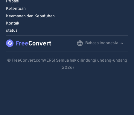
Pribadi
Ketentuan
Keamanan dan Kepatuhan
Kontak
status
Bahasa Indonesia
English
Deutsch
© FreeConvert.comVERSI Semua hak dilindungi undang-undang
(2026)
Español
Français
Português
Italiano
Dutch
日本語