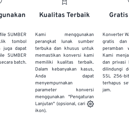
20
20
20
20
17
17
17
17
21
21
21
21
18
18
18
18
gunakan
Kualitas Terbaik
Grati
22
22
22
22
19
19
19
19
23
23
23
23
20
20
20
20
file SUMBER
Kami menggunakan
Konverter W
24
24
24
lik tombol
perangkat lunak sumber
gratis dan
21
21
21
21
a juga dapat
terbuka dan khusus untuk
peramban 
25
25
25
22
22
22
22
file SUMBER
memastikan konversi kami
Kami menj
26
26
26
secara batch.
memiliki kualitas terbaik.
23
23
23
23
dan privasi
Dalam kebanyakan kasus,
dilindungi 
27
27
27
24
24
24
Anda dapat
SSL 256-bi
28
28
28
25
25
25
menyempurnakan
terhapus se
parameter konversi
29
29
29
jam.
26
26
26
menggunakan "Pengaturan
30
30
30
27
27
27
Lanjutan" (opsional, cari
31
31
31
ikon).
28
28
28
32
32
32
29
29
29