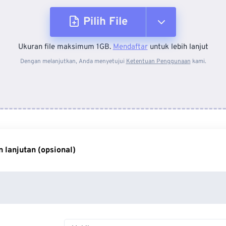
Pilih File
Ukuran file maksimum 1GB.
Mendaftar
untuk lebih lanjut
Dari Perangkat
Dengan melanjutkan, Anda menyetujui
Ketentuan Penggunaan
kami.
Dari Dropbox
Dari Google Drive
 lanjutan (opsional)
Dari OneDrive
Dari Url