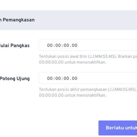
n Pemangkasan
ulai Pangkas
00
:
00
:
00
.
00
Tentukan posisi awal trim (JJ:MM:SS.MS). Biarkan p
00:00:00.00 untuk menonaktifkan.
00
00
00
00
01
01
01
01
Potong Ujung
00
:
00
:
00
.
00
02
02
02
02
Tentukan posisi akhir pemangkasan (JJ:MM:SS.MS).
00:00:00.00 untuk menonaktifkan.
03
03
03
03
00
00
00
00
04
04
04
04
01
01
01
01
05
05
05
05
02
02
02
02
Berlaku untu
06
06
06
06
03
03
03
03