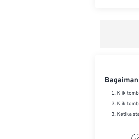
Bagaiman
Klik tom
Klik tom
Ketika st