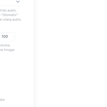
iran audio.
h "Otomatis"
n ulang audio,
volume,
me hingga
udio