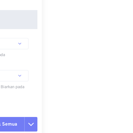
ada
 Biarkan pada
k Semua