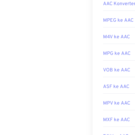
Bagaiman
program perang
AAC Konverte
WAV dengan ba
Untuk hasil te
Dikembangkan 
alternatif, AAC
MPEG ke AAC
mana dan dapat
Rilis Awal:
199
M4V ke AAC
Selain itu, kar
Tautan yang b
berkas tersebu
https://en.wik
3DS
dan
Playst
MPG ke AAC
https://www.t
Dikembangkan 
VOB ke AAC
Rilis Awal:
199
Tautan yang b
ASF ke AAC
https://en.wik
https://www.i
MPV ke AAC
MXF ke AAC