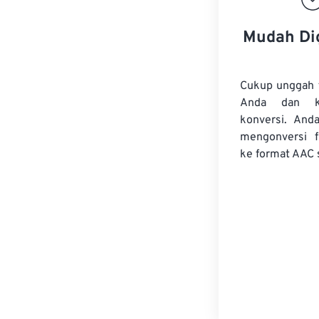
Mudah Di
Cukup unggah 
Anda dan k
konversi. And
mengonversi
ke format AAC 