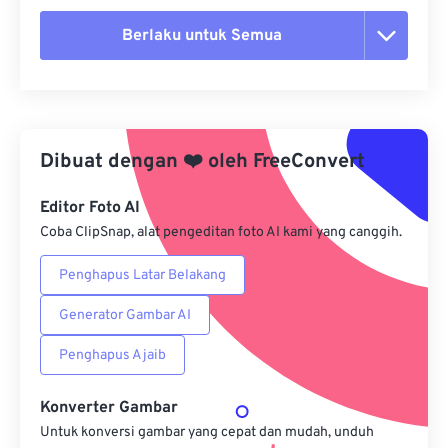
Berlaku untuk Semua
Setel ulang semua opsi
Terapkan dari Preset
Dibuat dengan
❤️
oleh
FreeConvert
Simpan sebagai Preset
Editor Foto AI
Coba ClipSnap, alat pengeditan foto AI kami yang canggih.
Penghapus Latar Belakang
Generator Gambar AI
Penghapus Ajaib
Konverter Gambar
Untuk konversi gambar yang cepat dan mudah, unduh