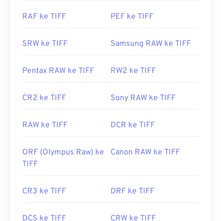
membuka dan menangani file TIFF.
RAF ke TIFF
PEF ke TIFF
Dikembangkan oleh:
Aldus Corporation
, sekarang
SRW ke TIFF
Samsung RAW ke TIFF
Adobe Inc.
Rilis Awal:
1986
Pentax RAW ke TIFF
RW2 ke TIFF
Tautan yang berguna:
https://www.adobe.com/creativecloud/jenis-
CR2 ke TIFF
Sony RAW ke TIFF
file/gambar/raster/file-tiff.html
https://www.file-extensions.org/ekstensi-file-tiff
RAW ke TIFF
DCR ke TIFF
ORF (Olympus Raw) ke
Canon RAW ke TIFF
TIFF
CR3 ke TIFF
DRF ke TIFF
DCS ke TIFF
CRW ke TIFF