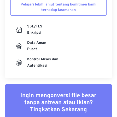
Pelajari lebih lanjut tentang komitmen kami
terhadap keamanan
SSL/TLS
Enkripsi
Data Aman
Pusat
Kontrol Akses dan
Autentikasi
Ingin mengonversi file besar
tanpa antrean atau Iklan?
Tingkatkan Sekarang