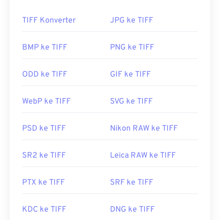
berkas ini untuk berfungsi sebagai
wadah
bagi
JPEG, berkas gambar dengan kompresi lossless,
TIFF Konverter
JPG ke TIFF
gambar berlapis, atau sebagai halaman.
Bagaimana cara membuka berkas
BMP ke TIFF
PNG ke TIFF
TIFF?
ODD ke TIFF
GIF ke TIFF
Program yang paling umum untuk membuka
berkas TIFF adalah
Photo Viewer
untuk Windows
WebP ke TIFF
SVG ke TIFF
dan
Apple Preview
untuk macOS. Program gratis
dan independen yang bisa Anda gunakan adalah
XnView MP
PSD ke TIFF
. Anda juga bisa menggunakan
Nikon RAW ke TIFF
konverter
TIFF ke JPG
kami jika kesulitan
membuka berkas TIFF.
SR2 ke TIFF
Leica RAW ke TIFF
PTX ke TIFF
SRF ke TIFF
Program alternatif seperti
ColorStrokes
, GNU
Image Manipulation Program (
GIMP
), Adobe
Photoshop
, dan
ACDSee
juga berguna untuk
KDC ke TIFF
DNG ke TIFF