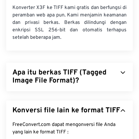
Konverter X3F ke TIFF kami gratis dan berfungsi di
peramban web apa pun. Kami menjamin keamanan
dan privasi berkas. Berkas dilindungi dengan
enkripsi SSL 256-bit dan otomatis terhapus
setelah beberapa jam.
Apa itu berkas TIFF (Tagged
Image File Format)?
Tagged Image File Format (TIFF), juga dikenal
sebagai TIF, adalah salah satu format berkas
Konversi file lain ke format TIFF
gambar yang paling umum. Penggunaan berkas
TIFF yang paling umum adalah dalam iklan digital
dan penerbitan desktop. Struktur bitmap dan
FreeConvert.com dapat mengonversi file Anda
raster TIFF memberikan fleksibilitas bagi format
yang lain ke format TIFF :