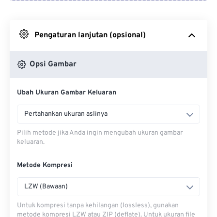
Dari Google Drive
Pengaturan lanjutan (opsional)
Dari OneDrive
Opsi Gambar
Dari Url
Ubah Ukuran Gambar Keluaran
Pertahankan ukuran aslinya
Pilih metode jika Anda ingin mengubah ukuran gambar
keluaran.
Metode Kompresi
LZW (Bawaan)
Untuk kompresi tanpa kehilangan (lossless), gunakan
metode kompresi LZW atau ZIP (deflate). Untuk ukuran file