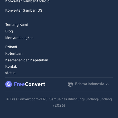
Konverter Gambar Android
Konverter Gambar iOS
Tentang Kami
Blog
Menyumbangkan
Pribadi
Ketentuan
Keamanan dan Kepatuhan
Kontak
status
Bahasa Indonesia
English
Deutsch
© FreeConvert.comVERSI Semua hak dilindungi undang-undang
(2026)
Español
Français