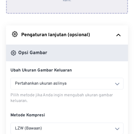
kami.
Dari Dropbox
Dari Google Drive
Pengaturan lanjutan (opsional)
Dari OneDrive
Opsi Gambar
Dari Url
Ubah Ukuran Gambar Keluaran
Pertahankan ukuran aslinya
Pilih metode jika Anda ingin mengubah ukuran gambar
keluaran.
Metode Kompresi
LZW (Bawaan)