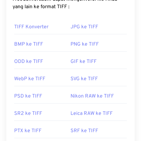
raster TIFF memberikan fleksibilitas bagi format
yang lain ke format TIFF :
berkas ini untuk berfungsi sebagai
wadah
bagi
JPEG, berkas gambar dengan kompresi lossless,
TIFF Konverter
JPG ke TIFF
gambar berlapis, atau sebagai halaman.
Bagaimana cara membuka berkas
BMP ke TIFF
PNG ke TIFF
TIFF?
ODD ke TIFF
GIF ke TIFF
Program yang paling umum untuk membuka
berkas TIFF adalah
Photo Viewer
untuk Windows
WebP ke TIFF
SVG ke TIFF
dan
Apple Preview
untuk macOS. Program gratis
dan independen yang bisa Anda gunakan adalah
XnView MP
PSD ke TIFF
. Anda juga bisa menggunakan
Nikon RAW ke TIFF
konverter
TIFF ke JPG
kami jika kesulitan
membuka berkas TIFF.
SR2 ke TIFF
Leica RAW ke TIFF
PTX ke TIFF
SRF ke TIFF
Program alternatif seperti
ColorStrokes
, GNU
Image Manipulation Program (
GIMP
), Adobe