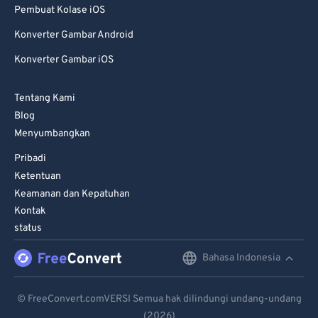
Pembuat Kolase iOS
Konverter Gambar Android
Konverter Gambar iOS
Tentang Kami
Blog
Menyumbangkan
Pribadi
Ketentuan
Keamanan dan Kepatuhan
Kontak
status
Bahasa Indonesia
English
Deutsch
© FreeConvert.comVERSI Semua hak dilindungi undang-undang
(2026)
Español