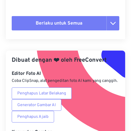
Berlaku untuk Semua
Setel ulang semua opsi
Terapkan dari Preset
Dibuat dengan
❤️
oleh
FreeConvert
Simpan sebagai Preset
Editor Foto AI
Coba ClipSnap, alat pengeditan foto AI kami yang canggih.
Penghapus Latar Belakang
Generator Gambar AI
Penghapus Ajaib