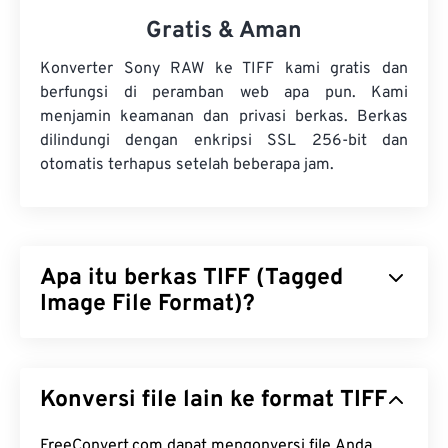
Gratis & Aman
Konverter Sony RAW ke TIFF kami gratis dan
berfungsi di peramban web apa pun. Kami
menjamin keamanan dan privasi berkas. Berkas
dilindungi dengan enkripsi SSL 256-bit dan
otomatis terhapus setelah beberapa jam.
Apa itu berkas TIFF (Tagged
Image File Format)?
Tagged Image File Format (TIFF), juga dikenal
sebagai TIF, adalah salah satu format berkas
Konversi file lain ke format TIFF
gambar yang paling umum. Penggunaan berkas
TIFF yang paling umum adalah dalam iklan digital
dan penerbitan desktop. Struktur bitmap dan
FreeConvert.com dapat mengonversi file Anda