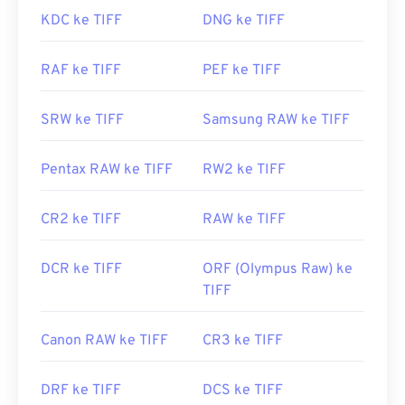
Photoshop
, dan
ACDSee
juga berguna untuk
KDC ke TIFF
DNG ke TIFF
membuka dan menangani file TIFF.
RAF ke TIFF
PEF ke TIFF
Dikembangkan oleh:
Aldus Corporation
, sekarang
SRW ke TIFF
Samsung RAW ke TIFF
Adobe Inc.
Rilis Awal:
1986
Pentax RAW ke TIFF
RW2 ke TIFF
Tautan yang berguna:
https://www.adobe.com/creativecloud/jenis-
CR2 ke TIFF
RAW ke TIFF
file/gambar/raster/file-tiff.html
https://www.file-extensions.org/ekstensi-file-tiff
DCR ke TIFF
ORF (Olympus Raw) ke
TIFF
Canon RAW ke TIFF
CR3 ke TIFF
DRF ke TIFF
DCS ke TIFF