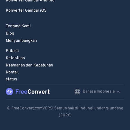
Konverter Gambar Android
Konverter Gambar iOS
Tentang Kami
Blog
Menyumbangkan
Pribadi
Ketentuan
Keamanan dan Kepatuhan
Kontak
status
Bahasa Indonesia
English
Deutsch
© FreeConvert.comVERSI Semua hak dilindungi undang-undang
(2026)
Español
Français