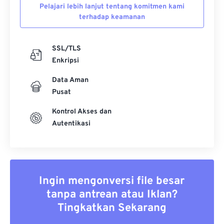
Pelajari lebih lanjut tentang komitmen kami
terhadap keamanan
SSL/TLS
Enkripsi
Data Aman
Pusat
Kontrol Akses dan
Autentikasi
Ingin mengonversi file besar
tanpa antrean atau Iklan?
Tingkatkan Sekarang