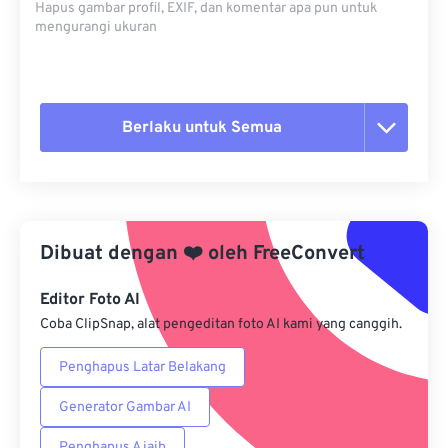
Hapus gambar profil, EXIF, dan komentar apa pun untuk
mengurangi ukuran
Berlaku untuk Semua
Setel ulang semua opsi
Terapkan dari Preset
Dibuat dengan
❤️
oleh
FreeConvert
Simpan sebagai Preset
Editor Foto AI
Coba ClipSnap, alat pengeditan foto AI kami yang canggih.
Penghapus Latar Belakang
Generator Gambar AI
Penghapus Ajaib