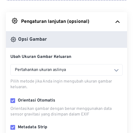
Dari Google Drive
Pengaturan lanjutan (opsional)
Dari OneDrive
Opsi Gambar
Dari Url
Ubah Ukuran Gambar Keluaran
Pertahankan ukuran aslinya
Pilih metode jika Anda ingin mengubah ukuran gambar
keluaran.
Orientasi Otomatis
Orientasikan gambar dengan benar menggunakan data
sensor gravitasi yang disimpan dalam EXIF
Metadata Strip