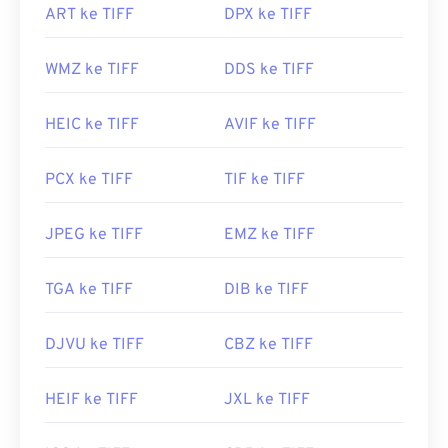
dibagikan. Untuk mengatasi hal ini, PSD sering
membuka berkas TIFF.
ART ke TIFF
DPX ke TIFF
dikonversi ke format berkas yang dapat
mengompresi data. Umumnya, konversi dilakukan
WMZ ke TIFF
DDS ke TIFF
ke JPEG
, yang menawarkan
kompresi lossy
, atau
Program alternatif seperti
ColorStrokes
, GNU
PNG
, yang menawarkan
kompresi lossless
.
Image Manipulation Program (
GIMP
), Adobe
Photoshop
, dan
ACDSee
juga berguna untuk
HEIC ke TIFF
AVIF ke TIFF
membuka dan menangani file TIFF.
Dikembangkan oleh:
Adobe Inc.
PCX ke TIFF
TIF ke TIFF
Rilis Awal:
19 Februari 1990
Dikembangkan oleh:
Aldus Corporation
, sekarang
Tautan yang berguna:
JPEG ke TIFF
EMZ ke TIFF
Adobe Inc.
https://www.lifewire.com/psd-file-2622194
Rilis Awal:
1986
TGA ke TIFF
DIB ke TIFF
Tautan yang berguna:
https://www.adobe.com/creativecloud/jenis-
DJVU ke TIFF
CBZ ke TIFF
file/gambar/raster/file-tiff.html
https://www.file-extensions.org/ekstensi-file-tiff
HEIF ke TIFF
JXL ke TIFF