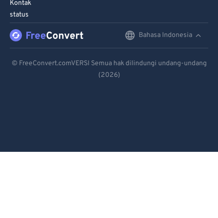
Kontak
status
Bahasa Indonesia
English
Deutsch
© FreeConvert.comVERSI Semua hak dilindungi undang-undang
(2026)
Español
Français
Português
Italiano
Dutch
日本語
简体中文
繁體中文