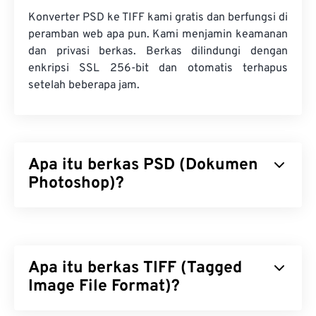
Konverter PSD ke TIFF kami gratis dan berfungsi di
peramban web apa pun. Kami menjamin keamanan
dan privasi berkas. Berkas dilindungi dengan
enkripsi SSL 256-bit dan otomatis terhapus
setelah beberapa jam.
Apa itu berkas PSD (Dokumen
Photoshop)?
Dokumen Photoshop (PSD) adalah jenis berkas
bawaan untuk
Adobe Photoshop
, sebuah program
desain grafis yang canggih dan kompleks. PSD
Apa itu berkas TIFF (Tagged
dapat menyimpan gambar beserta rangkaian
kompleks lapisan,
Image File Format)?
jalur vektor
, objek, filter, dan
lainnya, semuanya dalam satu berkas! PSD