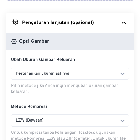
Dari Google Drive
Pengaturan lanjutan (opsional)
Dari OneDrive
Opsi Gambar
Dari Url
Ubah Ukuran Gambar Keluaran
Pertahankan ukuran aslinya
Pilih metode jika Anda ingin mengubah ukuran gambar
keluaran.
Metode Kompresi
LZW (Bawaan)
Untuk kompresi tanpa kehilangan (lossless), gunakan
metode kompresi LZW atau ZIP (deflate). Untuk ukuran file