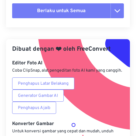
Berlaku untuk Semua
Setel ulang semua opsi
Terapkan dari Preset
Dibuat dengan
❤️
oleh
FreeConvert
Simpan sebagai Preset
Editor Foto AI
Coba ClipSnap, alat pengeditan foto AI kami yang canggih.
Penghapus Latar Belakang
Generator Gambar AI
Penghapus Ajaib
Konverter Gambar
Untuk konversi gambar yang cepat dan mudah, unduh