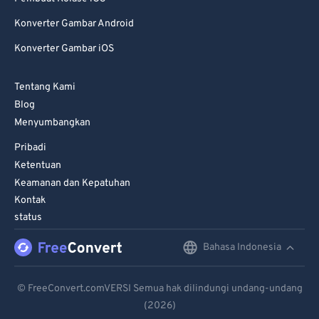
Konverter Gambar Android
Konverter Gambar iOS
Tentang Kami
Blog
Menyumbangkan
Pribadi
Ketentuan
Keamanan dan Kepatuhan
Kontak
status
Bahasa Indonesia
English
Deutsch
© FreeConvert.comVERSI Semua hak dilindungi undang-undang
(2026)
Español