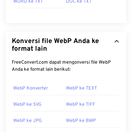
WORD ke TXT
DOC ke TXT
membuka WebP.
Dikembangkan oleh:
Google
Rilis Awal:
September 2010
Tautan yang berguna:
Konversi file WebP Anda ke
Artikel Pengembang Google tentang kompresi
format lain
WebP
Alat WebP Terkait:
FreeConvert.com dapat mengonversi file WebP
Anda ke format lain berikut:
Gunakan
Pemilih Warna
kami untuk memilih warna
dari gambar WebP
WebP Konverter
WebP ke TEXT
WebP ke SVG
WebP ke TIFF
WebP ke JPG
WebP ke BMP