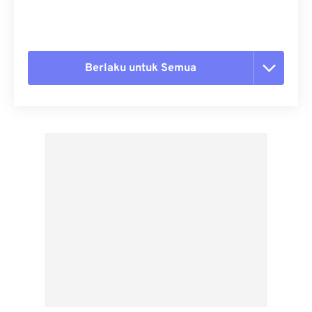
Berlaku untuk Semua
Setel ulang semua opsi
Terapkan dari Preset
Simpan sebagai Preset