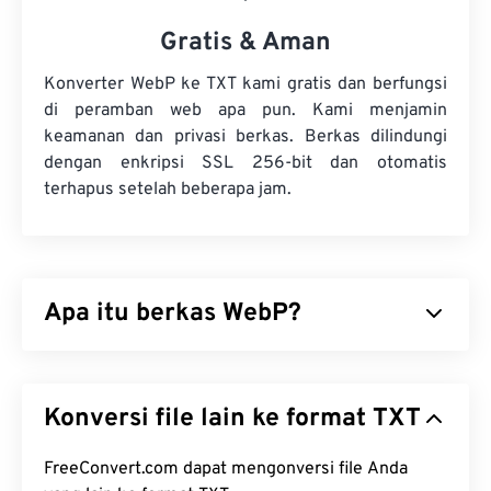
Gratis & Aman
Konverter WebP ke TXT kami gratis dan berfungsi
di peramban web apa pun. Kami menjamin
keamanan dan privasi berkas. Berkas dilindungi
dengan enkripsi SSL 256-bit dan otomatis
terhapus setelah beberapa jam.
Apa itu berkas WebP?
WebP adalah jenis berkas sumber terbuka yang
menggunakan
kompresi prediktif
untuk
Konversi file lain ke format TXT
menghasilkan gambar yang ideal untuk halaman
web dan aplikasi seluler. Gambar WebP berukuran
hingga 30 persen lebih kecil daripada berkas
FreeConvert.com dapat mengonversi file Anda
JPEG