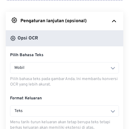
Dari Google Drive
Pengaturan lanjutan (opsional)
Dari OneDrive
Opsi OCR
Dari Url
Pilih Bahasa Teks
Mobil
Pilih bahasa teks pada gambar Anda. Ini membantu konversi
OCR yang lebih akurat.
Format Keluaran
Teks
Menu tarik-turun keluaran akan tetap berupa teks tetapi
berkas keluaran akan memiliki ekstensi di atas.