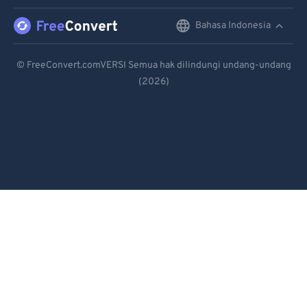
Bahasa Indonesia
English
Deutsch
© FreeConvert.comVERSI Semua hak dilindungi undang-undang
(2026)
Español
Français
Português
Italiano
Dutch
日本語
简体中文
繁體中文