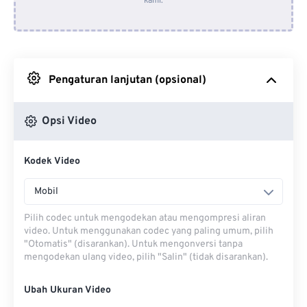
kami.
Dari Dropbox
Dari Google Drive
Pengaturan lanjutan (opsional)
Dari OneDrive
Opsi Video
Dari Url
Kodek Video
Mobil
Pilih codec untuk mengodekan atau mengompresi aliran
video. Untuk menggunakan codec yang paling umum, pilih
"Otomatis" (disarankan). Untuk mengonversi tanpa
mengodekan ulang video, pilih "Salin" (tidak disarankan).
Ubah Ukuran Video