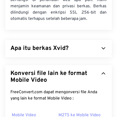
berfungsi di peramban web apa pun. Kami
menjamin keamanan dan privasi berkas. Berkas
dilindungi dengan enkripsi SSL 256-bit dan
otomatis terhapus setelah beberapa jam.
Apa itu berkas Xvid?
Xvid adalah pustaka
codec
video
sumber terbuka
yang
gratis. Diterbitkan di bawah
lisensi GNU GPL
,
Konversi file lain ke format
yang merupakan lisensi gratis untuk perangkat
lunak, Xvid mengimplementasikan
Mobile Video
standar ISO
MPEG-4
. Xvid menggunakan kompresi "
lossy
"
tetapi tetap mempertahankan kualitas yang tinggi.
FreeConvert.com dapat mengonversi file Anda
Salah satu keunggulan perangkat lunak
sumber
yang lain ke format Mobile Video :
terbuka
adalah memungkinkan untuk melihat kode
guna memeriksa malware. Dalam lingkungan
Mobile Video
M2TS ke Mobile Video
komputasi saat ini, ini merupakan fitur keamanan