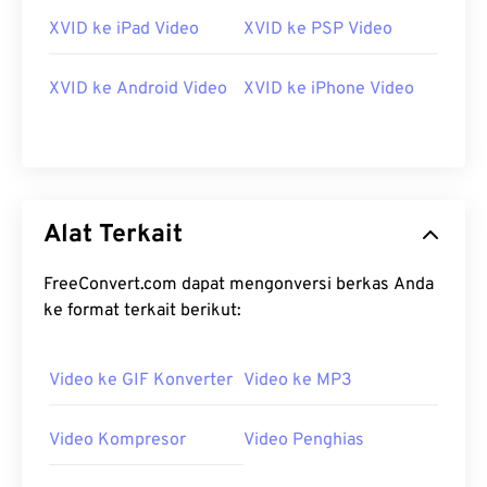
09
09
09
09
09
09
09
09
XVID ke iPad Video
XVID ke PSP Video
10
10
10
10
10
10
10
10
XVID ke Android Video
XVID ke iPhone Video
11
11
11
11
11
11
11
11
12
12
12
12
12
12
12
12
13
13
13
13
13
13
13
13
14
14
14
14
14
14
14
14
Alat Terkait
15
15
15
15
15
15
15
15
16
16
16
16
16
16
16
16
FreeConvert.com dapat mengonversi berkas Anda
ke format terkait berikut:
17
17
17
17
17
17
17
17
18
18
18
18
18
18
18
18
Video ke GIF Konverter
Video ke MP3
19
19
19
19
19
19
19
19
20
20
20
20
20
20
20
20
Video Kompresor
Video Penghias
21
21
21
21
21
21
21
21