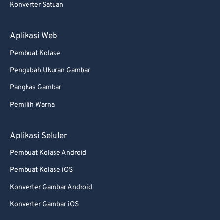
Konverter Satuan
88
88
89
89
Aplikasi Web
90
90
Pembuat Kolase
91
91
Pengubah Ukuran Gambar
92
92
Pangkas Gambar
93
93
Pemilih Warna
94
94
95
95
Aplikasi Seluler
96
96
Pembuat Kolase Android
97
97
Pembuat Kolase iOS
98
98
Konverter Gambar Android
99
99
Konverter Gambar iOS