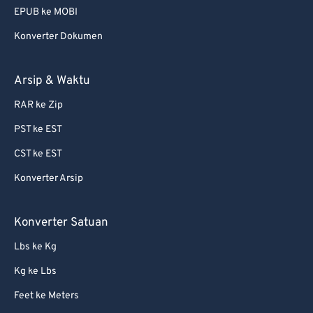
EPUB ke MOBI
75
75
Konverter Dokumen
76
76
77
77
Arsip & Waktu
78
78
RAR ke Zip
79
79
PST ke EST
80
80
CST ke EST
81
81
Konverter Arsip
82
82
83
83
Konverter Satuan
84
84
Lbs ke Kg
85
85
Kg ke Lbs
86
86
Feet ke Meters
87
87